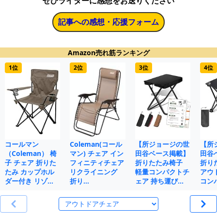
ぜひライターに感想をお送りください
記事への感想・応援フォーム
Amazon売れ筋ランキング
1位
2位
3位
4位
コールマン
Coleman(コール
【所ジョージの世
【所
（Coleman） 椅
マン) チェア イン
田谷ベース掲載】
田谷
子 チェア 折りた
フィニティチェア
折りたたみ椅子
折り
たみ カップホル
リクライニング
軽量コンパクトチ
アウ
ダー付き リゾ…
折り…
ェア 持ち運び…
コン