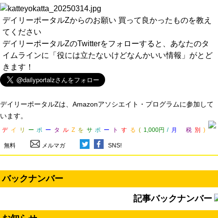
デイリーポータルZからのお願い 買って良かったものを教え
てください
デイリーポータルZのTwitterをフォローすると、あなたのタ
イムラインに「役には立たないけどなんかいい情報」がとど
きます！
デイリーポータルZは、Amazonアソシエイト・プログラムに参加して
います。
デ
イ
リ
ー
ポ
ー
タ
ル
Z
を
サ
ポ
ー
ト
す
る
(
1,000円
/
月
税
別
)
無料
メルマガ
SNS!
バックナンバー
記事バックナンバー