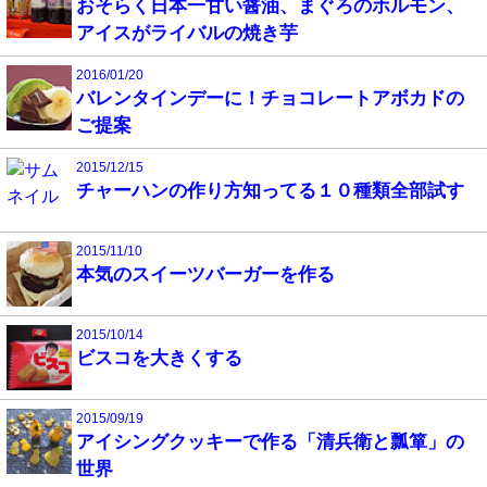
おそらく日本一甘い醤油、まぐろのホルモン、
アイスがライバルの焼き芋
2016/01/20
バレンタインデーに！チョコレートアボカドの
ご提案
2015/12/15
チャーハンの作り方知ってる１０種類全部試す
2015/11/10
本気のスイーツバーガーを作る
2015/10/14
ビスコを大きくする
2015/09/19
アイシングクッキーで作る「清兵衛と瓢箪」の
世界