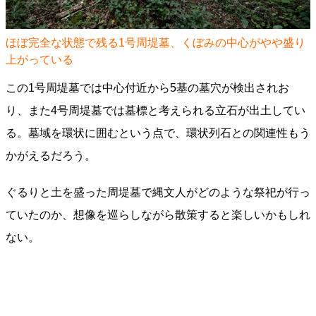
ほぼ完全な状態で残る1号周堤墓、くぼみの中心がやや盛り
上がっている
この1号周堤墓では中心付近から5基の墓穴が検出されお
り、また4号周堤墓では墓標と考えられる立石が出土してい
る。墓域を環状に囲むという点で、環状列石との関連性もう
かがえるだろう。
ぐるりと土を盛った周堤墓で縄文人がどのような祭祀が行っ
ていたのか、想像を巡らしながら散策すると楽しいかもしれ
ない。