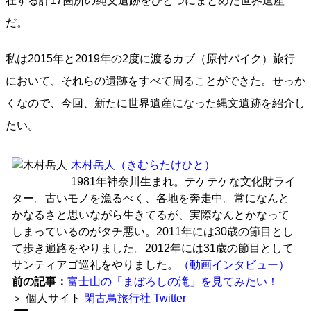
在する計17箇所の縄文遺跡をひとつにまとめた世界遺産
だ。
私は2015年と2019年の2度に渡るカブ（原付バイク）旅行
において、それらの遺跡をすべて周ることができた。せっか
くなので、今回、新たに世界遺産になった縄文遺跡を紹介し
たい。
木村岳人
（きむらたけひと）
1981年神奈川生まれ。テケテケな文化財ライ
ター。古いモノを漁るべく、各地を奔走中。常になんと
かなるさと思いながら生きてるが、実際なんとかなって
しまっているのがタチ悪い。2011年には30歳の節目とし
て歩き遍路をやりました。2012年には31歳の節目として
サンティアゴ巡礼をやりました。
（動画インタビュー）
前の記事：
富士山の「まぼろしの滝」を見てみたい！
＞ 個人サイト
閑古鳥旅行社
Twitter