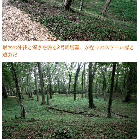
最大の外径と深さを誇る2号周堤墓、かなりのスケール感と
迫力だ