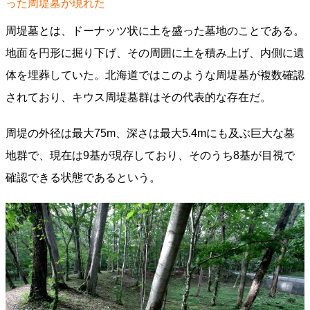
った周堤墓が現れた
周堤墓とは、ドーナッツ状に土を盛った墓地のことである。
地面を円形に掘り下げ、その周囲に土を積み上げ、内側に遺
体を埋葬していた。北海道ではこのような周堤墓が複数確認
されており、キウス周堤墓群はその代表的な存在だ。
周堤の外径は最大75m、深さは最大5.4mにも及ぶ巨大な墓
地群で、現在は9基が現存しており、そのうち8基が目視で
確認できる状態であるという。