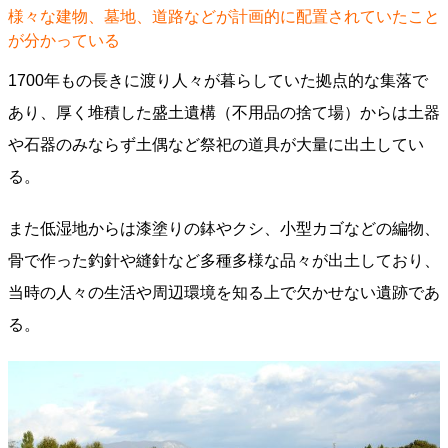
様々な建物、墓地、道路などが計画的に配置されていたこと
が分かっている
1700年もの長きに渡り人々が暮らしていた拠点的な集落で
あり、厚く堆積した盛土遺構（不用品の捨て場）からは土器
や石器のみならず土偶など祭祀の道具が大量に出土してい
る。
また低湿地からは漆塗りの鉢やクシ、小型カゴなどの編物、
骨で作った釣針や縫針など多種多様な品々が出土しており、
当時の人々の生活や周辺環境を知る上で欠かせない遺跡であ
る。