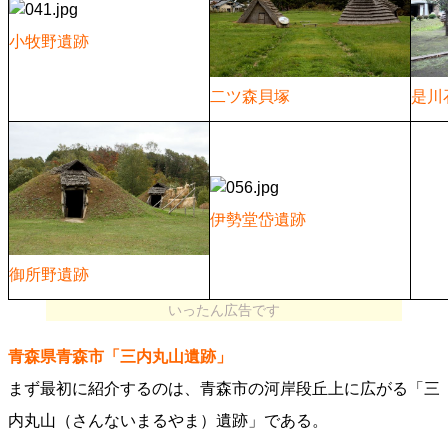
小牧野遺跡
二ツ森貝塚
是川
伊勢堂岱遺跡
御所野遺跡
いったん広告です
青森県青森市「三内丸山遺跡」
まず最初に紹介するのは、青森市の河岸段丘上に広がる「三
内丸山（さんないまるやま）遺跡」である。