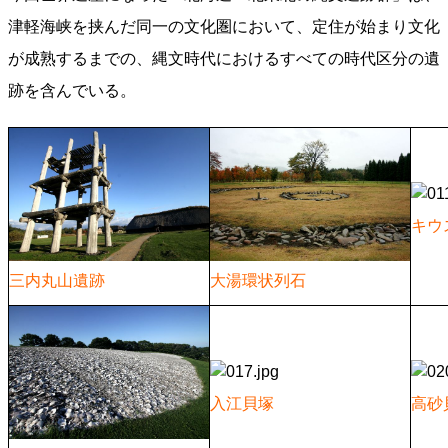
津軽海峡を挟んだ同一の文化圏において、定住が始まり文化
が成熟するまでの、縄文時代におけるすべての時代区分の遺
跡を含んでいる。
キウ
三内丸山遺跡
大湯環状列石
入江貝塚
高砂