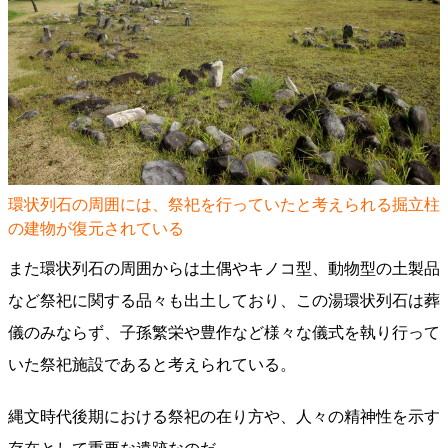
環状列石の周囲には、祭祀を行っていたと考えられる掘立柱
の建物が復元されている
また環状列石の周囲からは土偶やキノコ型、動物型の土製品
など祭祀に関する品々も出土しており、この湯環状列石は葬
儀のみならず、子孫繁栄や豊作など様々な儀式を執り行って
いた祭祀施設であると考えられている。
縄文時代後期における祭祀の在り方や、人々の精神性を示す