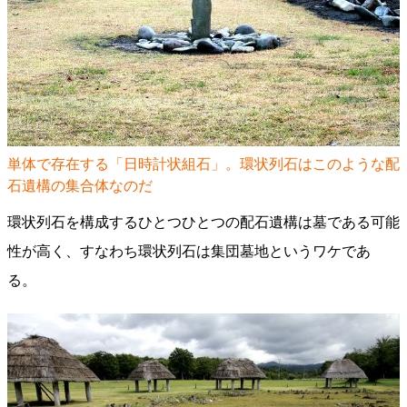
単体で存在する「日時計状組石」。環状列石はこのような配
石遺構の集合体なのだ
環状列石を構成するひとつひとつの配石遺構は墓である可能
性が高く、すなわち環状列石は集団墓地というワケであ
る。