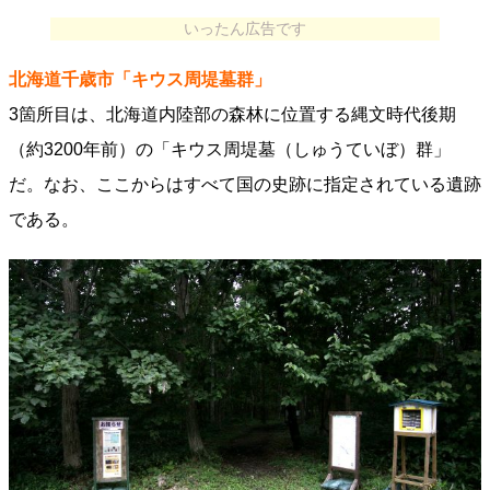
いったん広告です
北海道千歳市「キウス周堤墓群」
3箇所目は、北海道内陸部の森林に位置する縄文時代後期
（約3200年前）の「キウス周堤墓（しゅうていぼ）群」
だ。なお、ここからはすべて国の史跡に指定されている遺跡
である。