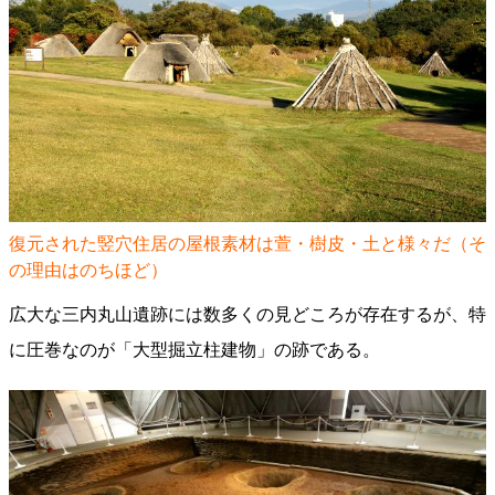
復元された竪穴住居の屋根素材は萱・樹皮・土と様々だ（そ
の理由はのちほど）
広大な三内丸山遺跡には数多くの見どころが存在するが、特
に圧巻なのが「大型掘立柱建物」の跡である。