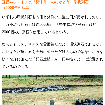
直径44メートルの「野中堂（のなかどう）環状列石」
（2008年の写真）
いずれの環状列石も内側と外側の二重に円が築かれており、
「万座環状列石」は約5000個、「野中堂環状列石」は約
2000個の川原石を使用しているという。
なんともミステリアスな雰囲気ただよう環状列石であるが、
これはただ単に石を円形に並べただけのものではない。石を
様々な形に組んだ「配石遺構」が、円を描くように設置され
ているのである。