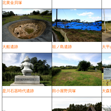
北黄金貝塚
大船遺跡
垣ノ島遺跡
大平
是川石器時代遺跡
田小屋野貝塚
大森