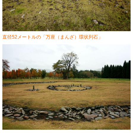
直径52メートルの「万座（まんざ）環状列石」