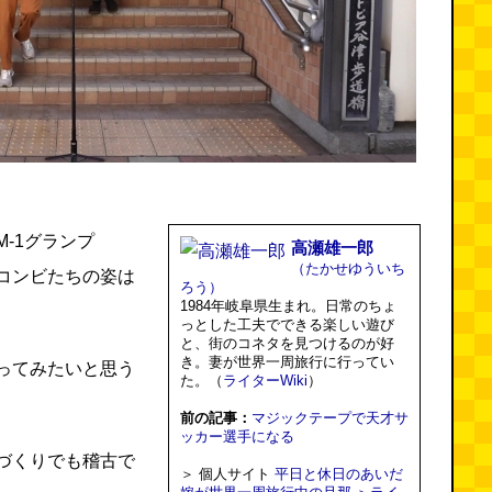
-1グランプ
高瀬雄一郎
（たかせゆういち
コンビたちの姿は
ろう）
1984年岐阜県生まれ。日常のちょ
っとした工夫でできる楽しい遊び
と、街のコネタを見つけるのが好
き。妻が世界一周旅行に行ってい
ってみたいと思う
た。（
ライターWiki
）
前の記事：
マジックテープで天才サ
ッカー選手になる
づくりでも稽古で
＞ 個人サイト
平日と休日のあいだ