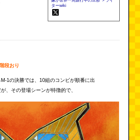
嫁が世界一周旅行中の旦那
＞ライ
。
ターwiki
＋階段おり
M-1の決勝では、10組のコンビが順番に出
だが、その登場シーンが特徴的で、