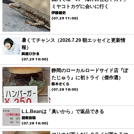
ミヤコトカゲに会いに行く
伊藤健史
(07.29 11:00)
暑くてチャンス（2026.7.29 朝エッセイと更新情
報）
與座ひかる
(07.29 10:00)
静岡のローカルロードサイド店『ぽ
たじゅう』に初トライ（傑作選）
鈴木さくら
(07.28 18:00)
L.L.Beanは「臭いから」で返品できる
読者投稿
(07.28 16:00)