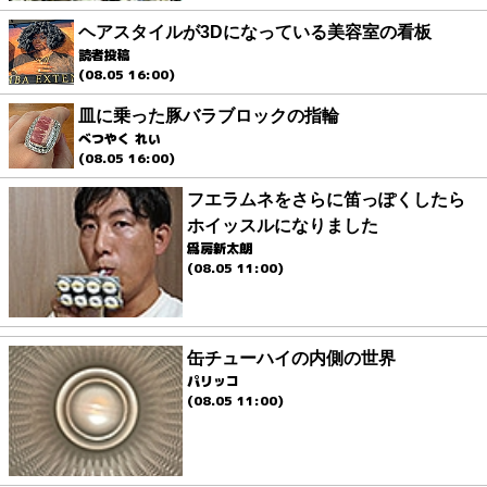
ヘアスタイルが3Dになっている美容室の看板
読者投稿
(08.05 16:00)
皿に乗った豚バラブロックの指輪
べつやく れい
(08.05 16:00)
フエラムネをさらに笛っぽくしたら
ホイッスルになりました
爲房新太朗
(08.05 11:00)
缶チューハイの内側の世界
パリッコ
(08.05 11:00)