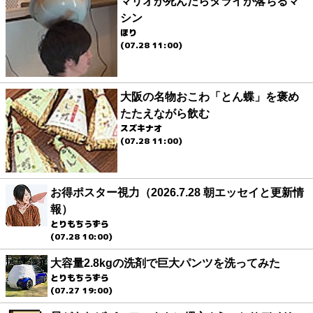
マリオが死んだらタライが落ちるマ
シン
ほり
(07.28 11:00)
大阪の名物おこわ「とん蝶」を褒め
たたえながら飲む
スズキナオ
(07.28 11:00)
お得ポスター視力（2026.7.28 朝エッセイと更新情
報）
とりもちうずら
(07.28 10:00)
大容量2.8kgの洗剤で巨大パンツを洗ってみた
とりもちうずら
(07.27 19:00)