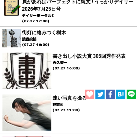
貝があればパーフェクトに縄文 / うっかりデイリー
2026年7月25日号
デイリーポータルZ
(07.27 17:00)
街灯に絡みつく樹木
読者投稿
(07.27 16:00)
書き出し小説大賞 305回秀作発表
天久聖一
(07.27 16:00)
速い写真を撮る
林雄司
(07.27 11:00)