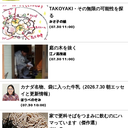
TAKOYAKI・その無限の可能性を探
る
みさ子の娘
(07.30 11:00)
庭の木を抜く
江ノ島茂道
(07.30 11:00)
カナダ名物、袋に入った牛乳（2026.7.30 朝エッセ
イと更新情報）
ほりべのぞみ
(07.30 10:00)
家で更科そばをつまみに飲むのにハ
マっています（傑作選）