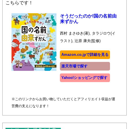
こちらです！
そうだったのか!国の名前由
来ずかん
西村 まさゆき(著), タラジロウ(イ
ラスト), 辻原 康夫(監修)
Amazon.co.jpで詳細を見る
楽天市場で探す
Yahoo!ショッピングで探す
※このリンクからお買い物していただくとアフィリエイト収益が運
営費の支えになります！