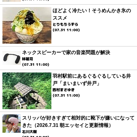
ほどよく冷たい！そうめんかき氷の
ススメ
とりもちうずら
(07.31 11:00)
ネックスピーカーで家の音楽問題が解決
林雄司
(07.31 11:00)
羽村駅前にあるぐるぐるしている井
戸「まいまいず井戸」
西村まさゆき
(07.31 11:00)
スリッパが好きすぎて相対的に靴下が嫌いになって
きた（2026.7.31 朝エッセイと更新情報）
石川大樹