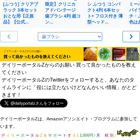
[ふつう] クリアブ
限定】クリニカ
シ ふつう コンパ
ミー
ラック 3本セット
アドバンテージ
クト4列 6本セッ
パイ
おとな用【正規
歯ブラシ 4列 超コ
ト+ フロス付き 薄
チ・
品】【公式…
ン…
型ヘッド…
色は
デイリーポータルZからのお願い 買って良かったものを教え
てください
デイリーポータルZのTwitterをフォローすると、あなたのタ
イムラインに「役には立たないけどなんかいい情報」がとど
きます！
デイリーポータルZは、Amazonアソシエイト・プログラムに参加して
います。
デ
イ
リ
ー
ポ
ー
タ
ル
Z
を
サ
ポ
ー
ト
す
る
(
1,000円
/
月
税
別
)