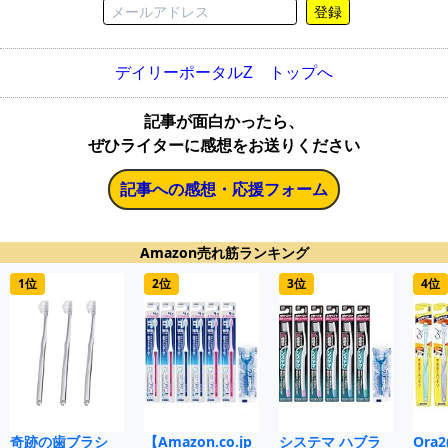
登録
デイリーポータルZ トップへ
記事が面白かったら、
ぜひライターに感想をお送りください
記事への感想・応援フォーム
Amazon売れ筋ランキング
1位
2位
3位
4位
奇跡の歯ブラシ
【Amazon.co.jp
システマ ハブラ
Ora