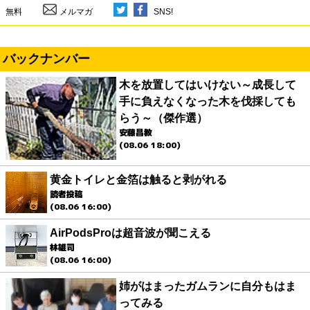
無料
メルマガ
SNS!
バックナンバー
木を放置してはいけない～成長して
手に負えなくなった木を伐採しても
らう～（傑作選）
安藤昌教
(08.06 18:00)
黄金トイレと金箔は触ると剥がれる
読者投稿
(08.06 16:00)
AirPodsProは超音波が聞こえる
林雄司
(08.06 16:00)
姉がはまったガムランに自分もはま
ってみる