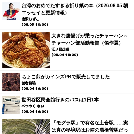
台湾のおめでたすぎる折り紙の本（2026.08.05 朝
エッセイと更新情報）
唐沢むぎこ
(08.05 10:00)
大きな唐揚げが乗ったチャーハン～
チャーハン部活動報告（傑作選）
江ノ島茂道
(08.04 18:00)
ちょこ煎がカインズPBで販売してました
読者投稿
(08.04 16:00)
世田谷区民会館行きのバスは1日1本
べつやく れい
(08.04 16:00)
「モグラ駅」で有名な土合駅……実
は真の秘境駅はお隣の湯檜曽駅だっ