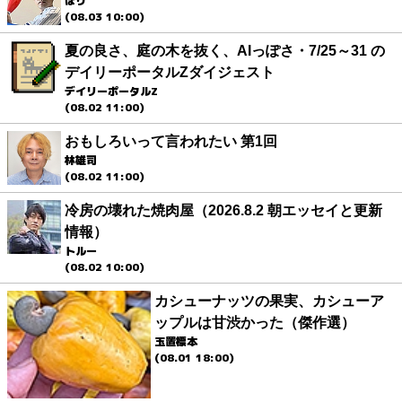
ほり
(08.03 10:00)
夏の良さ、庭の木を抜く、AIっぽさ・7/25～31 の
デイリーポータルZダイジェスト
デイリーポータルZ
(08.02 11:00)
おもしろいって言われたい 第1回
林雄司
(08.02 11:00)
冷房の壊れた焼肉屋（2026.8.2 朝エッセイと更新
情報）
トルー
(08.02 10:00)
カシューナッツの果実、カシューア
ップルは甘渋かった（傑作選）
玉置標本
(08.01 18:00)