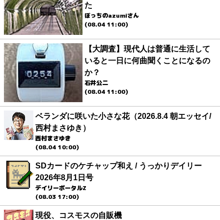
た
ぼっちのazumiさん
(08.04 11:00)
【大調査】現代人は普通に生活して
いると一日に何曲聞くことになるの
か？
石井公二
(08.04 11:00)
ベランダに咲いた小さな花（2026.8.4 朝エッセイ/
西村まさゆき）
西村まさゆき
(08.04 10:00)
SDカードのケチャップ和え / うっかりデイリー
2026年8月1日号
デイリーポータルZ
(08.03 17:00)
現役、コスモスの自販機