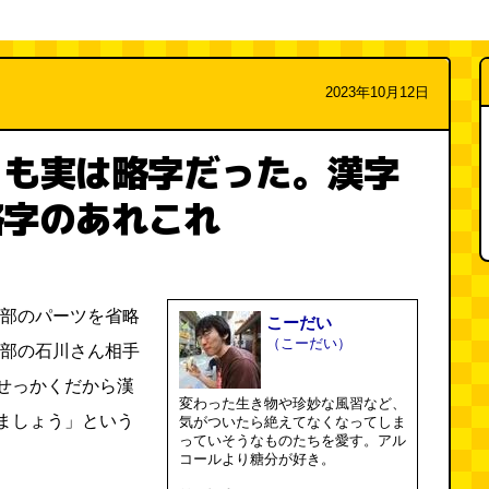
2023年10月12日
」も実は略字だった。漢字
略字のあれこれ
一部のパーツを省略
こーだい
（こーだい）
集部の石川さん相手
せっかくだから漢
変わった生き物や珍妙な風習など、
ましょう」という
気がついたら絶えてなくなってしま
っていそうなものたちを愛す。アル
コールより糖分が好き。