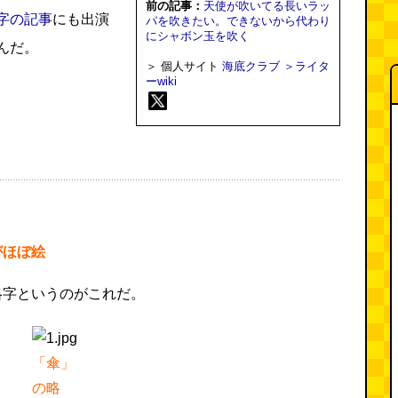
前の記事：
天使が吹いてる長いラッ
字の記事
にも出演
パを吹きたい。できないから代わり
にシャボン玉を吹く
んだ。
＞ 個人サイト
海底クラブ
＞ライタ
ーwiki
がほぼ絵
略字というのがこれだ。
「傘」
の略