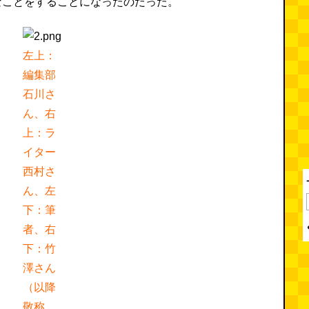
なことをすることになったのだった。
左上：
編集部
石川さ
ん、右
上：ラ
イター
西村さ
ん、左
下：筆
者、右
下：竹
澤さん
（以降
敬称