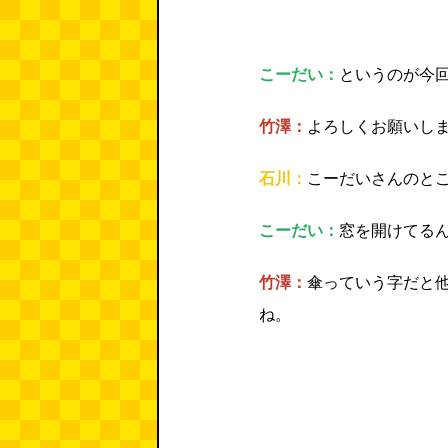
こーだい：
というのが今
竹澤：
よろしくお願いし
石川：
こーだいさんのと
こーだい：
窓を開けてる
竹澤：
傘っていう字だと
ね。