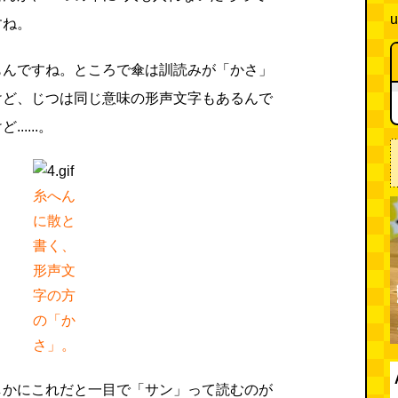
u
すね。
もんですね。ところで傘は訓読みが「かさ」
けど、じつは同じ意味の形声文字もあるんで
....。
糸へん
に散と
書く、
形声文
字の方
の「か
さ」。
しかにこれだと一目で「サン」って読むのが