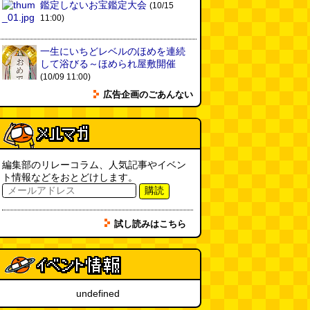
鑑定しないお宝鑑定大会
(10/15
11:00)
一生にいちどレベルのほめを連続
して浴びる～ほめられ屋敷開催
(10/09 11:00)
広告企画のごあんない
編集部のリレーコラム、人気記事やイベン
ト情報などをおとどけします。
購読
試し読みはこちら
undefined