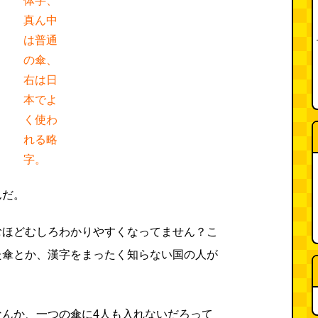
体字、
真ん中
は普通
の傘、
右は日
本でよ
く使わ
れる略
字。
んだ。
むほどむしろわかりやすくなってません？こ
た傘とか、漢字をまったく知らない国の人が
。
なんか、一つの傘に4人も入れないだろって