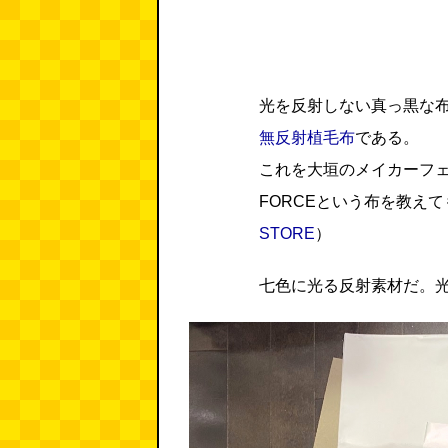
光を反射しない真っ黒な
無反射植毛布
である。
これを大垣のメイカーフェ
FORCEという布を教え
STORE
）
七色に光る反射素材だ。