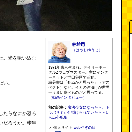
林雄司
（はやしゆうじ）
た。光を吸い込む
1971年東京生まれ。デイリーポー
タルZウェブマスター。主にインタ
ーネットと世田谷区で活動。
たい。
編著書は「死ぬかと思った」（アス
ペクト）など。イカの沖漬けが世界
一うまい食べものだと思ってる。
（動画インタビュー）
前の記事：
魔法少女になったら、ト
ラバサミが仕掛けられていたら～い
したらなにか恐ろ
らぬ心配集
いだろうか。昨年
＞ 個人サイト
webやぎの目