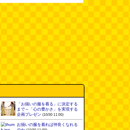
「お揃いの服を着る」に決定する
まで～「心の豊かさ」を実現する
企画プレゼン
(10/30 11:00)
お揃いの服を着れば仲良くなれる
のか