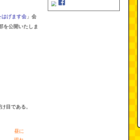
をはげます会
」会
部を公開いたしま
裂け目である。
昼に
現れ