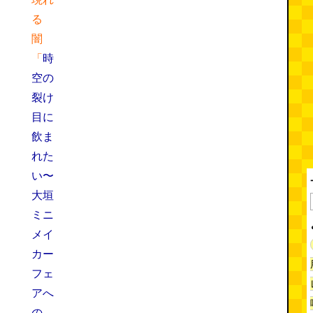
る
闇
「
時
空の
裂け
目に
飲ま
れた
い〜
大垣
ミニ
メイ
カー
フェ
アへ
の