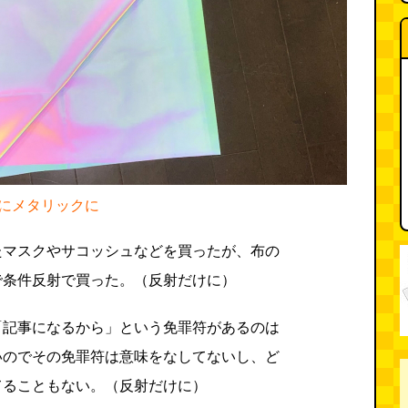
にメタリックに
たマスクやサコッシュなどを買ったが、布の
で条件反射で買った。（反射だけに）
「記事になるから」という免罪符があるのは
いのでその免罪符は意味をなしてないし、ど
てることもない。（反射だけに）