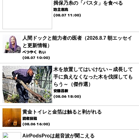
揖保乃糸の「パスタ」を食べる
地主恵亮
(08.07 11:00)
人間ドックと能力者の医者（2026.8.7 朝エッセイ
と更新情報）
べつやく れい
(08.07 10:00)
木を放置してはいけない～成長して
手に負えなくなった木を伐採しても
らう～（傑作選）
安藤昌教
(08.06 18:00)
黄金トイレと金箔は触ると剥がれる
読者投稿
(08.06 16:00)
AirPodsProは超音波が聞こえる