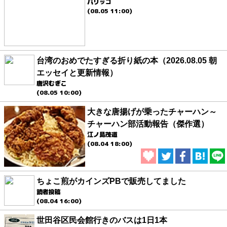
パリッコ
(08.05 11:00)
台湾のおめでたすぎる折り紙の本（2026.08.05 朝
エッセイと更新情報）
唐沢むぎこ
(08.05 10:00)
大きな唐揚げが乗ったチャーハン～
チャーハン部活動報告（傑作選）
江ノ島茂道
(08.04 18:00)
ちょこ煎がカインズPBで販売してました
読者投稿
(08.04 16:00)
世田谷区民会館行きのバスは1日1本