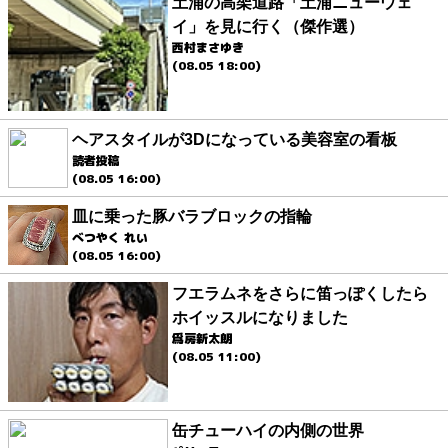
土浦の高架道路「土浦ニューウェ
イ」を見に行く（傑作選）
西村まさゆき
(08.05 18:00)
ヘアスタイルが3Dになっている美容室の看板
読者投稿
(08.05 16:00)
皿に乗った豚バラブロックの指輪
べつやく れい
(08.05 16:00)
フエラムネをさらに笛っぽくしたら
ホイッスルになりました
爲房新太朗
(08.05 11:00)
缶チューハイの内側の世界