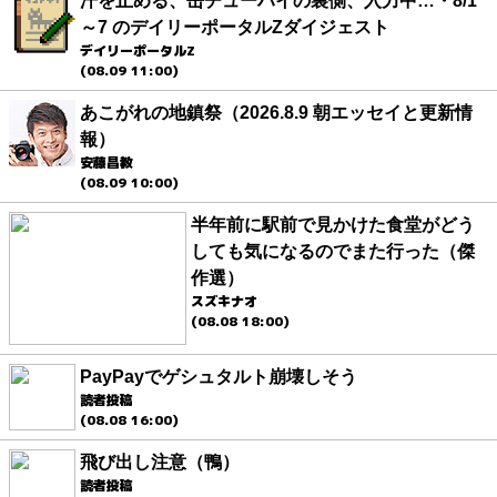
汗を止める、缶チューハイの裏側、入力中…・8/1
～7 のデイリーポータルZダイジェスト
デイリーポータルZ
(08.09 11:00)
あこがれの地鎮祭（2026.8.9 朝エッセイと更新情
報）
安藤昌教
(08.09 10:00)
半年前に駅前で見かけた食堂がどう
しても気になるのでまた行った（傑
作選）
スズキナオ
(08.08 18:00)
PayPayでゲシュタルト崩壊しそう
読者投稿
(08.08 16:00)
飛び出し注意（鴨）
読者投稿