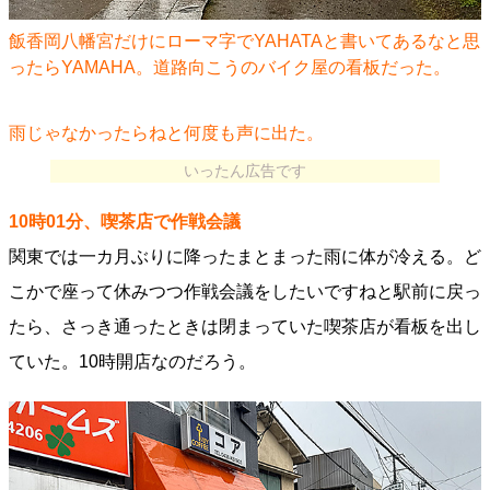
飯香岡八幡宮だけにローマ字でYAHATAと書いてあるなと思
ったらYAMAHA。道路向こうのバイク屋の看板だった。
雨じゃなかったらねと何度も声に出た。
いったん広告です
10時01分、喫茶店で作戦会議
関東では一カ月ぶりに降ったまとまった雨に体が冷える。ど
こかで座って休みつつ作戦会議をしたいですねと駅前に戻っ
たら、さっき通ったときは閉まっていた喫茶店が看板を出し
ていた。10時開店なのだろう。