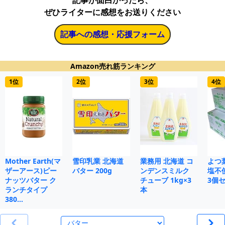
記事が面白かったら、
ぜひライターに感想をお送りください
記事への感想・応援フォーム
Amazon売れ筋ランキング
1位
2位
3位
4位
Mother Earth(マ
雪印乳業 北海道
業務用 北海道 コ
よつ
ザーアース)ピー
バター 200g
ンデンスミルク
塩不使
ナッツバター ク
チューブ 1kg×3
3個
ランチタイプ
本
380…