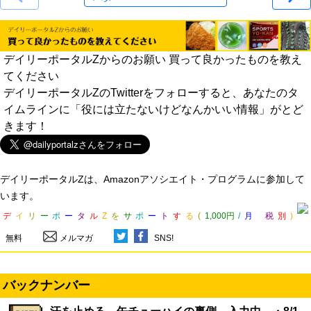
デイリーポータルZからのお願い 買って良かったものを教え
てください
デイリーポータルZのTwitterをフォローすると、あなたのタ
イムラインに「役には立たないけどなんかいい情報」がとど
きます！
デイリーポータルZは、Amazonアソシエイト・プログラムに参加して
います。
デ
イ
リ
ー
ポ
ー
タ
ル
Z
を
サ
ポ
ー
ト
す
る
(
1,000円
/
月
税
別
)
無料
メルマガ
SNS!
バックナンバー