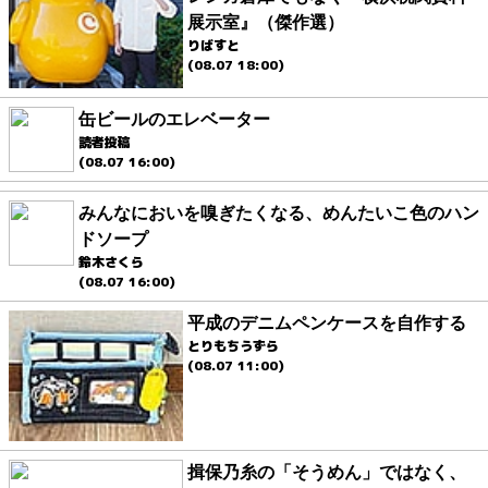
展示室』（傑作選）
りばすと
(08.07 18:00)
缶ビールのエレベーター
読者投稿
(08.07 16:00)
みんなにおいを嗅ぎたくなる、めんたいこ色のハン
ドソープ
鈴木さくら
(08.07 16:00)
平成のデニムペンケースを自作する
とりもちうずら
(08.07 11:00)
揖保乃糸の「そうめん」ではなく、