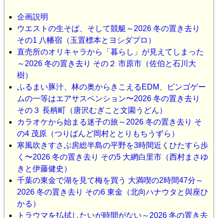
企画説明
ウエストの生そば、そして競艇～2026 冬の置き去り
その1 八幡宿（玉置標本とヨシダプロ）
直売所のオリキャラから「暮らし」が見えてしまった
～2026 冬の置き去り その２ 市原市（佐伯と石川大
樹）
ふるまい豚汁、林の奥からきこえるEDM、ビンゴゲー
ムの一等はエアサスペンション〜2026 冬の置き去り
その３ 長柄町（唐沢むぎこと文園うどん）
カラオケから始まる迷子の旅～2026 冬の置き去り そ
の4 茂原（つりばんど岡村ととりもちうずら）
寒風吹きすさぶ房総半島の平野を3時間近くひたすら歩
く〜2026 冬の置き去り その5 大網白里市（西村まさゆ
きと伊藤健史）
千葉の東金で湖を見て梅を買う 大満喫の2時間47分～
2026 冬の置き去り その6 東金（北向ハナウタと與座ひ
かる）
トラウマを払拭したいが時間がない～2026 冬の置き去