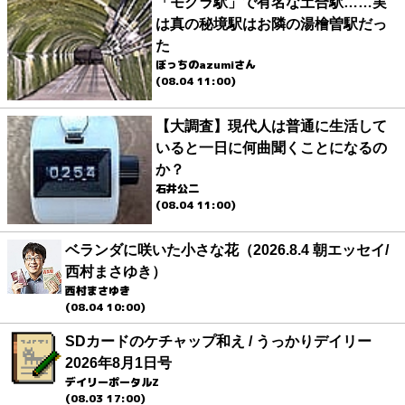
「モグラ駅」で有名な土合駅……実
は真の秘境駅はお隣の湯檜曽駅だっ
た
ぼっちのazumiさん
(08.04 11:00)
【大調査】現代人は普通に生活して
いると一日に何曲聞くことになるの
か？
石井公二
(08.04 11:00)
ベランダに咲いた小さな花（2026.8.4 朝エッセイ/
西村まさゆき）
西村まさゆき
(08.04 10:00)
SDカードのケチャップ和え / うっかりデイリー
2026年8月1日号
デイリーポータルZ
(08.03 17:00)