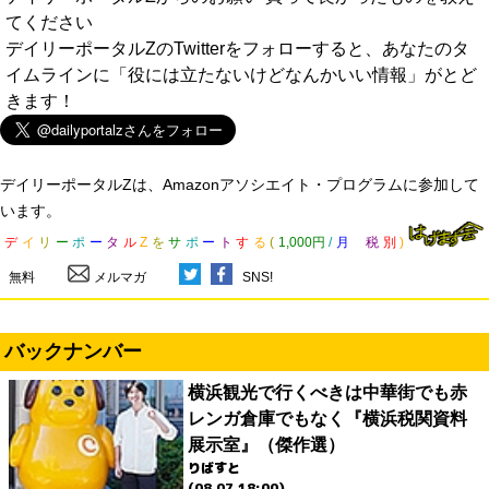
てください
デイリーポータルZのTwitterをフォローすると、あなたのタ
イムラインに「役には立たないけどなんかいい情報」がとど
きます！
デイリーポータルZは、Amazonアソシエイト・プログラムに参加して
います。
デ
イ
リ
ー
ポ
ー
タ
ル
Z
を
サ
ポ
ー
ト
す
る
(
1,000円
/
月
税
別
)
無料
メルマガ
SNS!
バックナンバー
横浜観光で行くべきは中華街でも赤
レンガ倉庫でもなく『横浜税関資料
展示室』（傑作選）
りばすと
(08.07 18:00)