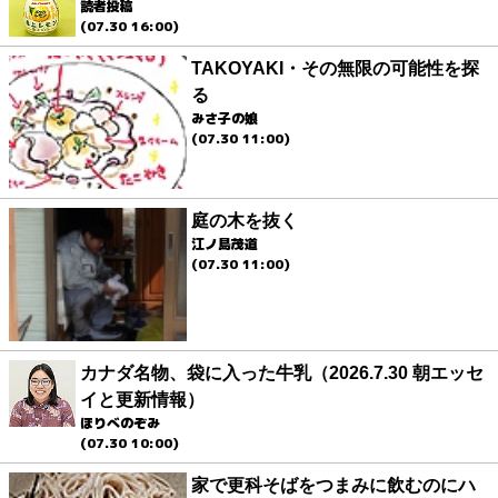
読者投稿
(07.30 16:00)
TAKOYAKI・その無限の可能性を探
る
みさ子の娘
(07.30 11:00)
庭の木を抜く
江ノ島茂道
(07.30 11:00)
カナダ名物、袋に入った牛乳（2026.7.30 朝エッセ
イと更新情報）
ほりべのぞみ
(07.30 10:00)
家で更科そばをつまみに飲むのにハ