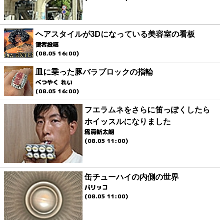
ヘアスタイルが3Dになっている美容室の看板
読者投稿
(08.05 16:00)
皿に乗った豚バラブロックの指輪
べつやく れい
(08.05 16:00)
フエラムネをさらに笛っぽくしたら
ホイッスルになりました
爲房新太朗
(08.05 11:00)
缶チューハイの内側の世界
パリッコ
(08.05 11:00)