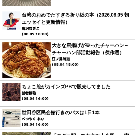
台湾のおめでたすぎる折り紙の本（2026.08.05 朝
エッセイと更新情報）
唐沢むぎこ
(08.05 10:00)
大きな唐揚げが乗ったチャーハン～
チャーハン部活動報告（傑作選）
江ノ島茂道
(08.04 18:00)
ちょこ煎がカインズPBで販売してました
読者投稿
(08.04 16:00)
世田谷区民会館行きのバスは1日1本
べつやく れい
(08.04 16:00)