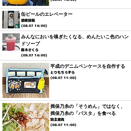
缶ビールのエレベーター
読者投稿
(08.07 16:00)
みんなにおいを嗅ぎたくなる、めんたいこ色のハン
ドソープ
鈴木さくら
(08.07 16:00)
平成のデニムペンケースを自作する
とりもちうずら
(08.07 11:00)
揖保乃糸の「そうめん」ではなく、
揖保乃糸の「パスタ」を食べる
地主恵亮
(08.07 11:00)