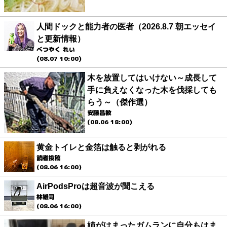
人間ドックと能力者の医者（2026.8.7 朝エッセイ
と更新情報）
べつやく れい
(08.07 10:00)
木を放置してはいけない～成長して
手に負えなくなった木を伐採しても
らう～（傑作選）
安藤昌教
(08.06 18:00)
黄金トイレと金箔は触ると剥がれる
読者投稿
(08.06 16:00)
AirPodsProは超音波が聞こえる
林雄司
(08.06 16:00)
姉がはまったガムランに自分もはま