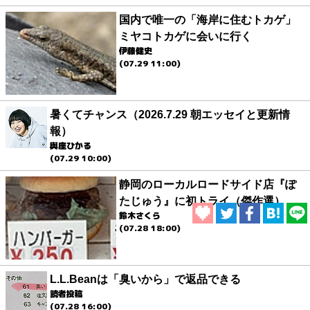
国内で唯一の「海岸に住むトカゲ」
ミヤコトカゲに会いに行く
伊藤健史
(07.29 11:00)
暑くてチャンス（2026.7.29 朝エッセイと更新情
報）
與座ひかる
(07.29 10:00)
静岡のローカルロードサイド店『ぽ
たじゅう』に初トライ（傑作選）
鈴木さくら
(07.28 18:00)
L.L.Beanは「臭いから」で返品できる
読者投稿
(07.28 16:00)