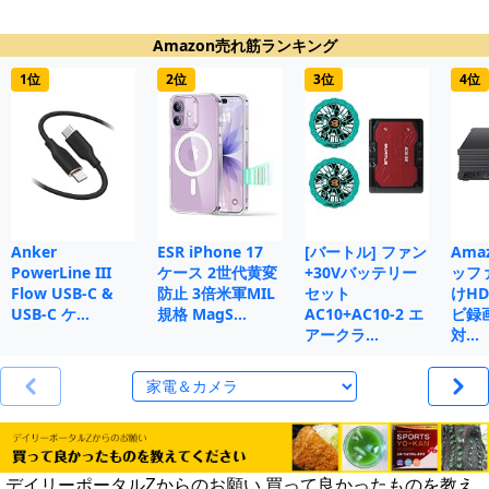
Amazon売れ筋ランキング
1位
2位
3位
4位
Anker
ESR iPhone 17
[バートル] ファン
Ama
PowerLine III
ケース 2世代黄変
+30Vバッテリー
ッフ
Flow USB-C &
防止 3倍米軍MIL
セット
けHD
USB-C ケ…
規格 MagS…
AC10+AC10-2 エ
ビ録画
アークラ…
対…
デイリーポータルZからのお願い 買って良かったものを教え