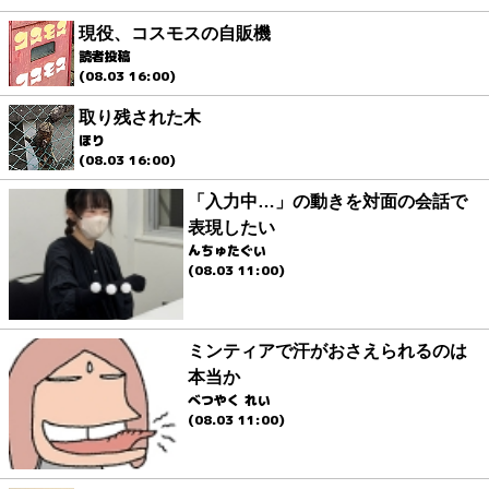
現役、コスモスの自販機
読者投稿
(08.03 16:00)
取り残された木
ほり
(08.03 16:00)
「入力中…」の動きを対面の会話で
表現したい
んちゅたぐい
(08.03 11:00)
ミンティアで汗がおさえられるのは
本当か
べつやく れい
(08.03 11:00)