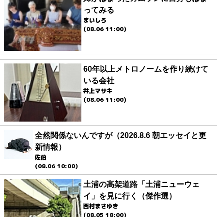
ってみる
まいしろ
(08.06 11:00)
60年以上メトロノームを作り続けて
いる会社
井上マサキ
(08.06 11:00)
全然関係ないんですが（2026.8.6 朝エッセイと更
新情報）
佐伯
(08.06 10:00)
土浦の高架道路「土浦ニューウェ
イ」を見に行く（傑作選）
西村まさゆき
(08.05 18:00)