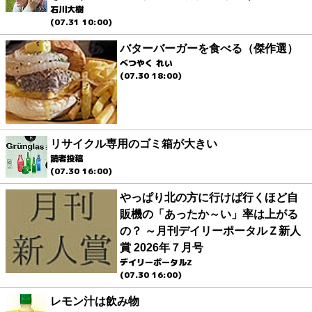
石川大樹
(07.31 10:00)
バターバーガーを食べる（傑作選）
べつやく れい
(07.30 18:00)
リサイクル専用のゴミ箱が大きい
読者投稿
(07.30 16:00)
やっぱり北の方に行けば行くほど自
販機の「あったか～い」率は上がる
の？ ～月刊デイリーポータルＺ新人
賞 2026年７月号
デイリーポータルZ
(07.30 16:00)
レモン汁は飲み物