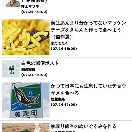
と更新情報）
井上マサキ
(07.25 10:00)
実はあんまり分かってないマッケン
チーズをきちんと作って食べよう
（傑作選）
きだてたく
(07.24 18:00)
白色の郵便ポスト
読者投稿
(07.24 16:00)
かつて日本にも生息していたチョウ
ザメを食べる
地主恵亮
(07.24 11:00)
蚊取り線香のぬいぐるみを作る