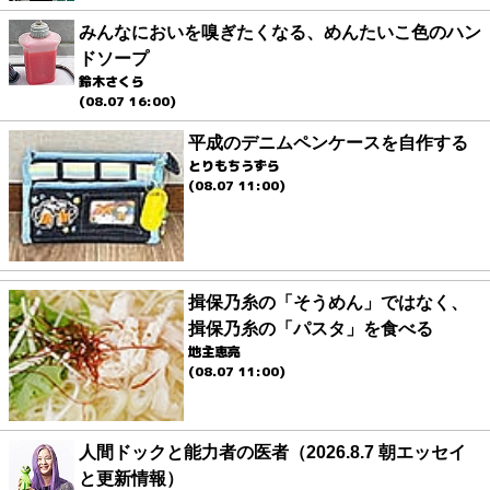
みんなにおいを嗅ぎたくなる、めんたいこ色のハン
ドソープ
鈴木さくら
(08.07 16:00)
平成のデニムペンケースを自作する
とりもちうずら
(08.07 11:00)
揖保乃糸の「そうめん」ではなく、
揖保乃糸の「パスタ」を食べる
地主恵亮
(08.07 11:00)
人間ドックと能力者の医者（2026.8.7 朝エッセイ
と更新情報）