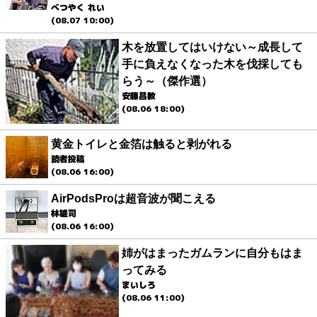
べつやく れい
(08.07 10:00)
木を放置してはいけない～成長して
手に負えなくなった木を伐採しても
らう～（傑作選）
安藤昌教
(08.06 18:00)
黄金トイレと金箔は触ると剥がれる
読者投稿
(08.06 16:00)
AirPodsProは超音波が聞こえる
林雄司
(08.06 16:00)
姉がはまったガムランに自分もはま
ってみる
まいしろ
(08.06 11:00)