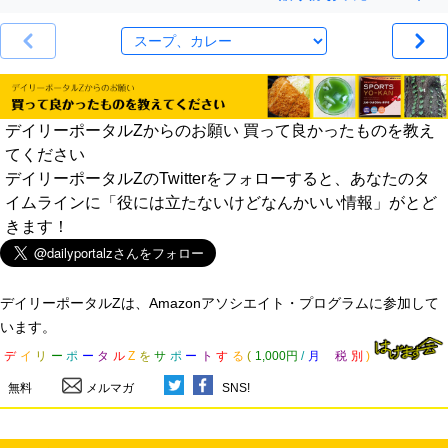
デイリーポータルZからのお願い 買って良かったものを教え
てください
デイリーポータルZのTwitterをフォローすると、あなたのタ
イムラインに「役には立たないけどなんかいい情報」がとど
きます！
デイリーポータルZは、Amazonアソシエイト・プログラムに参加して
います。
デ
イ
リ
ー
ポ
ー
タ
ル
Z
を
サ
ポ
ー
ト
す
る
(
1,000円
/
月
税
別
)
無料
メルマガ
SNS!