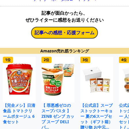
記事が面白かったら、
ぜひライターに感想をお送りください
記事への感想・応援フォーム
Amazon売れ筋ランキング
1位
2位
3位
4位
【完全メシ】日清
【 罪悪感ゼロの
【公式店】スープ
公式
食品 トマトクリ
スープパスタ 】
ストックトーキョ
トッ
ームポタージュ 6
ZENB ゼンブ カッ
ー 夏の6スープセ
ー 人
食セット
プ スープ DELI
ット（ギフト箱）
セット
パ…
贈り物 お中元…
ト / 