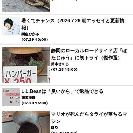
暑くてチャンス（2026.7.29 朝エッセイと更新情
報）
與座ひかる
(07.29 10:00)
静岡のローカルロードサイド店『ぽ
たじゅう』に初トライ（傑作選）
鈴木さくら
(07.28 18:00)
L.L.Beanは「臭いから」で返品できる
読者投稿
(07.28 16:00)
マリオが死んだらタライが落ちるマ
シン
ほり
(07.28 11:00)