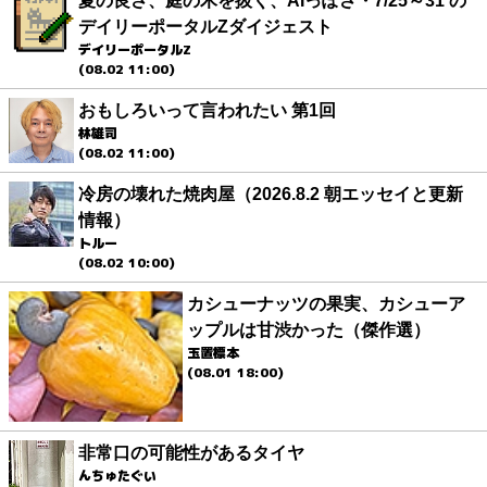
夏の良さ、庭の木を抜く、AIっぽさ・7/25～31 の
デイリーポータルZダイジェスト
デイリーポータルZ
(08.02 11:00)
おもしろいって言われたい 第1回
林雄司
(08.02 11:00)
冷房の壊れた焼肉屋（2026.8.2 朝エッセイと更新
情報）
トルー
(08.02 10:00)
カシューナッツの果実、カシューア
ップルは甘渋かった（傑作選）
玉置標本
(08.01 18:00)
非常口の可能性があるタイヤ
んちゅたぐい