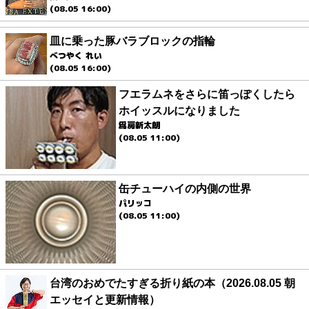
(08.05 16:00)
皿に乗った豚バラブロックの指輪
べつやく れい
(08.05 16:00)
フエラムネをさらに笛っぽくしたら
ホイッスルになりました
爲房新太朗
(08.05 11:00)
缶チューハイの内側の世界
パリッコ
(08.05 11:00)
台湾のおめでたすぎる折り紙の本（2026.08.05 朝
エッセイと更新情報）