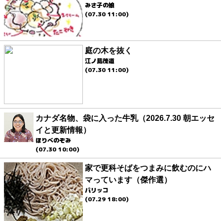
みさ子の娘
(07.30 11:00)
庭の木を抜く
江ノ島茂道
(07.30 11:00)
カナダ名物、袋に入った牛乳（2026.7.30 朝エッセ
イと更新情報）
ほりべのぞみ
(07.30 10:00)
家で更科そばをつまみに飲むのにハ
マっています（傑作選）
パリッコ
(07.29 18:00)