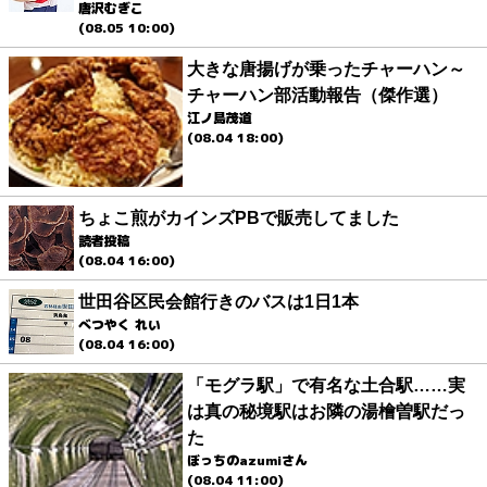
唐沢むぎこ
(08.05 10:00)
大きな唐揚げが乗ったチャーハン～
チャーハン部活動報告（傑作選）
江ノ島茂道
(08.04 18:00)
ちょこ煎がカインズPBで販売してました
読者投稿
(08.04 16:00)
世田谷区民会館行きのバスは1日1本
べつやく れい
(08.04 16:00)
「モグラ駅」で有名な土合駅……実
は真の秘境駅はお隣の湯檜曽駅だっ
た
ぼっちのazumiさん
(08.04 11:00)