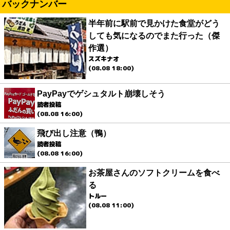
バックナンバー
半年前に駅前で見かけた食堂がどう
しても気になるのでまた行った（傑
作選）
スズキナオ
(08.08 18:00)
PayPayでゲシュタルト崩壊しそう
読者投稿
(08.08 16:00)
飛び出し注意（鴨）
読者投稿
(08.08 16:00)
お茶屋さんのソフトクリームを食べ
る
トルー
(08.08 11:00)