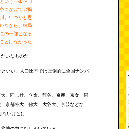
という三条〜四
条にかけての鴨
川。いつかと思
いながら、結局
この一部となる
ことはなかった
みたいなものだ。
だといい、人口比率では圧倒的に全国ナンバ
京大、同志社、立命、龍谷、京産、京女、同
繊、京都外大、佛大、大谷大、京芸などな
はないけど)。
い盆地の中にひしめいている。