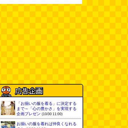
「お揃いの服を着る」に決定する
まで～「心の豊かさ」を実現する
企画プレゼン
(10/30 11:00)
お揃いの服を着れば仲良くなれる