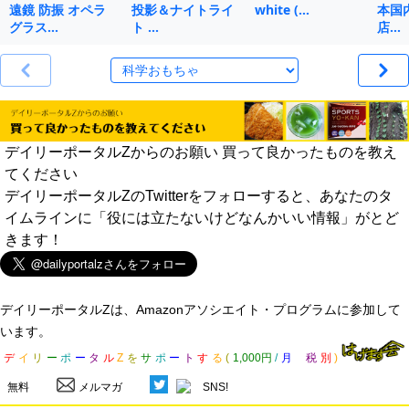
遠鏡 防振 オペラ
投影＆ナイトライ
white (…
本国
グラス…
ト …
店…
デイリーポータルZからのお願い 買って良かったものを教え
てください
デイリーポータルZのTwitterをフォローすると、あなたのタ
イムラインに「役には立たないけどなんかいい情報」がとど
きます！
デイリーポータルZは、Amazonアソシエイト・プログラムに参加して
います。
デ
イ
リ
ー
ポ
ー
タ
ル
Z
を
サ
ポ
ー
ト
す
る
(
1,000円
/
月
税
別
)
無料
メルマガ
SNS!