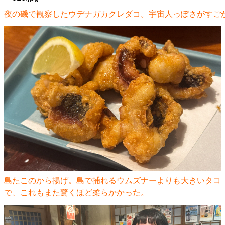
夜の磯で観察したウデナガカクレダコ。宇宙人っぽさがすご
島たこのから揚げ。島で捕れるウムズナーよりも大きいタコ
で、これもまた驚くほど柔らかかった。