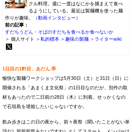
クル料理。週に一度はなにかを捕まえて食べ
るようにしている。最近は製麺機を使った麺
作りが趣味。
（動画インタビュー）
前の記事：
すだちうどん・そばのすだちを食べるか食べないか
＞ 個人サイト
＞私的標本
＞趣味の製麺
＞ライターwiki
1日目の1軒目、あだん.亭
愉快な製麺ワークショップは5月30日（土）と31日（日）に
開催される「あまくま文化祭」の1日目なのだが、別件の取
材もあったので二日前の28日（木）に到着。せっかくなの
で石垣島を堪能したいじゃないですか。
飲み歩きはこの日の夜から、前々夜祭（聞いたことがない単
語だし前前前世みたいですね）としてスタート。メンバーは