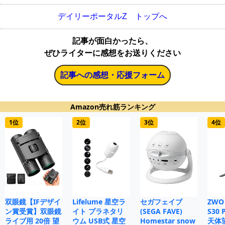
デイリーポータルZ トップへ
記事が面白かったら、
ぜひライターに感想をお送りください
記事への感想・応援フォーム
Amazon売れ筋ランキング
1位
2位
3位
4位
双眼鏡【IFデザイ
Lifelume 星空ラ
セガフェイブ
ZWO 
ン賞受賞】双眼鏡
イト プラネタリ
(SEGA FAVE)
S30
ライブ用 20倍 望
ウム USB式 星空
Homestar snow
天体