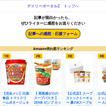
デイリーポータルZ トップへ
記事が面白かったら、
ぜひライターに感想をお送りください
記事への感想・応援フォーム
Amazon売れ筋ランキング
1位
2位
3位
4位
【完全メシ】日清
【 罪悪感ゼロの
【公式店】スープ
公式
食品 トマトクリ
スープパスタ 】
ストックトーキョ
トッ
ームポタージュ 6
ZENB ゼンブ カッ
ー 夏の6スープセ
ー 人