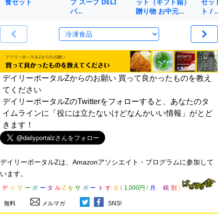
食セット
プ スープ DELI
ット（ギフト箱）
セット
パ…
贈り物 お中元…
ト / 
デイリーポータルZからのお願い 買って良かったものを教え
てください
デイリーポータルZのTwitterをフォローすると、あなたのタ
イムラインに「役には立たないけどなんかいい情報」がとど
きます！
デイリーポータルZは、Amazonアソシエイト・プログラムに参加して
います。
デ
イ
リ
ー
ポ
ー
タ
ル
Z
を
サ
ポ
ー
ト
す
る
(
1,000円
/
月
税
別
)
無料
メルマガ
SNS!