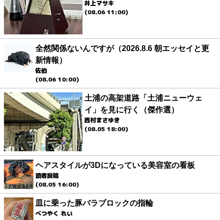
井上マサキ
(08.06 11:00)
全然関係ないんですが（2026.8.6 朝エッセイと更
新情報）
佐伯
(08.06 10:00)
土浦の高架道路「土浦ニューウェ
イ」を見に行く（傑作選）
西村まさゆき
(08.05 18:00)
ヘアスタイルが3Dになっている美容室の看板
読者投稿
(08.05 16:00)
皿に乗った豚バラブロックの指輪
べつやく れい