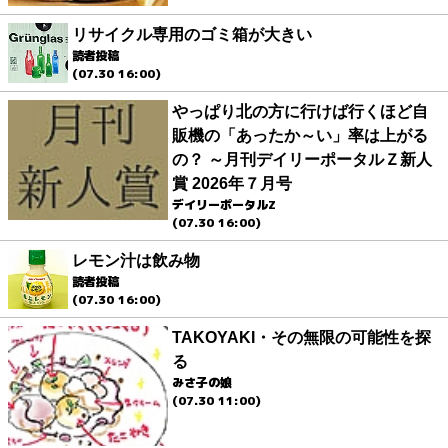
リサイクル専用のゴミ箱が大きい
読者投稿
(07.30 16:00)
やっぱり北の方に行けば行くほど自
販機の「あったか～い」率は上がる
の？ ～月刊デイリーポータルＺ新人
賞 2026年７月号
デイリーポータルZ
(07.30 16:00)
レモン汁は飲み物
読者投稿
(07.30 16:00)
TAKOYAKI・その無限の可能性を探
る
みさ子の娘
(07.30 11:00)