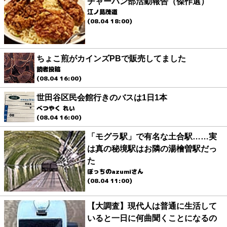
チャーハン部活動報告（傑作選）
江ノ島茂道
(08.04 18:00)
ちょこ煎がカインズPBで販売してました
読者投稿
(08.04 16:00)
世田谷区民会館行きのバスは1日1本
べつやく れい
(08.04 16:00)
「モグラ駅」で有名な土合駅……実
は真の秘境駅はお隣の湯檜曽駅だっ
た
ぼっちのazumiさん
(08.04 11:00)
【大調査】現代人は普通に生活して
いると一日に何曲聞くことになるの