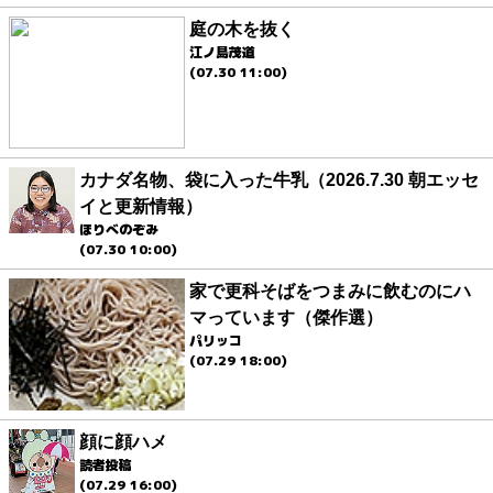
庭の木を抜く
江ノ島茂道
(07.30 11:00)
カナダ名物、袋に入った牛乳（2026.7.30 朝エッセ
イと更新情報）
ほりべのぞみ
(07.30 10:00)
家で更科そばをつまみに飲むのにハ
マっています（傑作選）
パリッコ
(07.29 18:00)
顔に顔ハメ
読者投稿
(07.29 16:00)