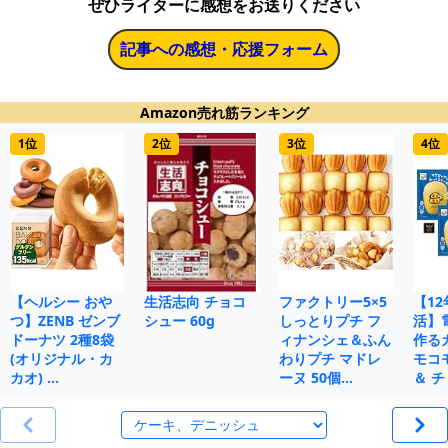
ぜひライターに感想をお送りください
記事への感想・応援フォーム
Amazon売れ筋ランキング
1位
2位
3位
4位
【ヘルシー おや
生活志向 チョコ
ファクトリー5×5
【1
つ】ZENB ゼンブ
シュー 60g
しっとりプチ フ
活】
ドーナツ 2種8袋
ィナンシェ＆ふん
作る
(オリジナル・カ
わりプチ マドレ
モコ
カオ) …
ーヌ 50個…
＆ チ