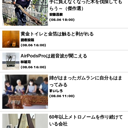
手に負えなくなった木を伐採しても
らう～（傑作選）
安藤昌教
(08.06 18:00)
黄金トイレと金箔は触ると剥がれる
読者投稿
(08.06 16:00)
AirPodsProは超音波が聞こえる
林雄司
(08.06 16:00)
姉がはまったガムランに自分もはま
ってみる
まいしろ
(08.06 11:00)
60年以上メトロノームを作り続けて
いる会社