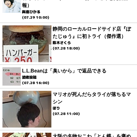
報）
與座ひかる
(07.29 10:00)
静岡のローカルロードサイド店『ぽ
たじゅう』に初トライ（傑作選）
鈴木さくら
(07.28 18:00)
L.L.Beanは「臭いから」で返品できる
読者投稿
(07.28 16:00)
マリオが死んだらタライが落ちるマ
シン
ほり
(07.28 11:00)
大阪の名物おこわ「とん蝶」を褒め