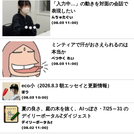
「入力中…」の動きを対面の会話で
表現したい
んちゅたぐい
(08.03 11:00)
ミンティアで汗がおさえられるのは
本当か
べつやく れい
(08.03 11:00)
eco小（2026.8.3 朝エッセイと更新情報）
ほり
(08.03 10:00)
夏の良さ、庭の木を抜く、AIっぽさ・7/25～31 の
デイリーポータルZダイジェスト
デイリーポータルZ
(08.02 11:00)