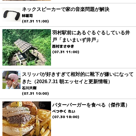
ネックスピーカーで家の音楽問題が解決
林雄司
(07.31 11:00)
羽村駅前にあるぐるぐるしている井
戸「まいまいず井戸」
西村まさゆき
(07.31 11:00)
スリッパが好きすぎて相対的に靴下が嫌いになって
きた（2026.7.31 朝エッセイと更新情報）
石川大樹
(07.31 10:00)
バターバーガーを食べる（傑作選）
べつやく れい
(07.30 18:00)