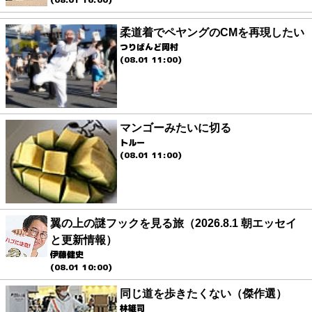
柔道着でペヤングのCMを再現したい
つりばんど岡村
(08.01 11:00)
マンゴーみたいに切る
トルー
(08.01 11:00)
翼の上の謎フックを見る旅（2026.8.1 朝エッセイ
と更新情報）
伊藤健史
(08.01 10:00)
同じ道を歩きたくない（傑作選）
林雄司