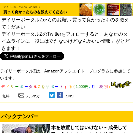
デイリーポータルZからのお願い 買って良かったものを教え
てください
デイリーポータルZのTwitterをフォローすると、あなたのタ
イムラインに「役には立たないけどなんかいい情報」がとど
きます！
デイリーポータルZは、Amazonアソシエイト・プログラムに参加して
います。
デ
イ
リ
ー
ポ
ー
タ
ル
Z
を
サ
ポ
ー
ト
す
る
(
1,000円
/
月
税
別
)
無料
メルマガ
SNS!
バックナンバー
木を放置してはいけない～成長して