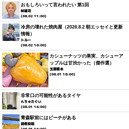
おもしろいって言われたい 第1回
林雄司
(08.02 11:00)
冷房の壊れた焼肉屋（2026.8.2 朝エッセイと更新
情報）
トルー
(08.02 10:00)
カシューナッツの果実、カシューア
ップルは甘渋かった（傑作選）
玉置標本
(08.01 18:00)
非常口の可能性があるタイヤ
んちゅたぐい
(08.01 16:00)
青森駅前にはビーチがある
読者投稿
(08.01 16:00)