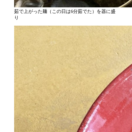
茹で上がった麺（この日は6分茹でた）を器に盛
り