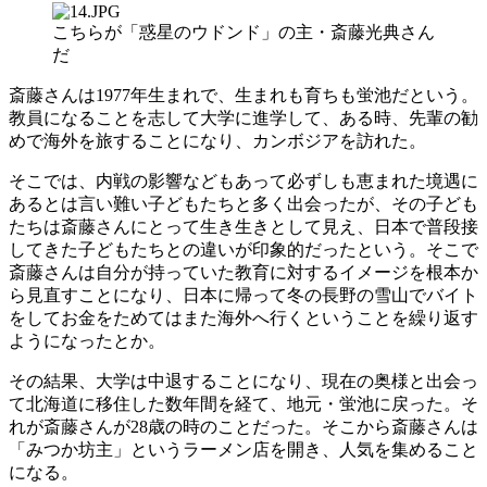
こちらが「惑星のウドンド」の主・斎藤光典さん
だ
斎藤さんは1977年生まれで、生まれも育ちも蛍池だという。
教員になることを志して大学に進学して、ある時、先輩の勧
めで海外を旅することになり、カンボジアを訪れた。
そこでは、内戦の影響などもあって必ずしも恵まれた境遇に
あるとは言い難い子どもたちと多く出会ったが、その子ども
たちは斎藤さんにとって生き生きとして見え、日本で普段接
してきた子どもたちとの違いが印象的だったという。そこで
斎藤さんは自分が持っていた教育に対するイメージを根本か
ら見直すことになり、日本に帰って冬の長野の雪山でバイト
をしてお金をためてはまた海外へ行くということを繰り返す
ようになったとか。
その結果、大学は中退することになり、現在の奥様と出会っ
て北海道に移住した数年間を経て、地元・蛍池に戻った。そ
れが斎藤さんが28歳の時のことだった。そこから斎藤さんは
「みつか坊主」というラーメン店を開き、人気を集めること
になる。