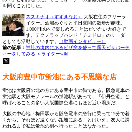
を聞くことにした。
スズキナオ
（すずきなお）
大阪在住のフリーラ
イター。酒場めぐりと平日昼間の散歩が趣味。
1,000円以内で楽しめることはだいたい大好きで
す。テクノラップバンド「チミドロ」のリーダー
としても活動しています。
（動画インタビュー）
前の記事：
神社の境内にあるピザ窯を使って露天ピザパーテ
ィーをしてみる
＞ライターwiki
大阪府豊中市蛍池にある不思議な店
蛍池は大阪府の北の方にある豊中市の街である。阪急電車の
蛍池駅と大阪モノレールの蛍池駅があって、「伊丹空港」と
呼ばれることの多い大阪国際空港にもほど近い場所だ。
大阪の中心地・梅田駅から阪急電車の急行に乗って15分で着
くから、それほど遠くない距離にある。とはいえ、友人に誘
われるまで私は蛍池の街へ行ったことはなかった。