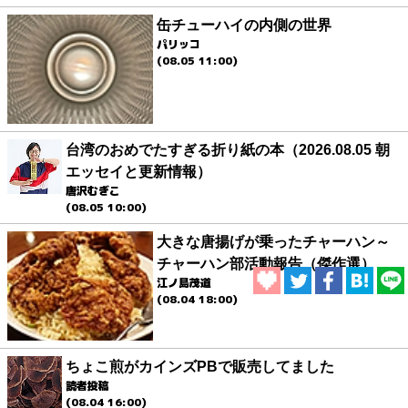
缶チューハイの内側の世界
パリッコ
(08.05 11:00)
台湾のおめでたすぎる折り紙の本（2026.08.05 朝
エッセイと更新情報）
唐沢むぎこ
(08.05 10:00)
大きな唐揚げが乗ったチャーハン～
チャーハン部活動報告（傑作選）
江ノ島茂道
(08.04 18:00)
ちょこ煎がカインズPBで販売してました
読者投稿
(08.04 16:00)