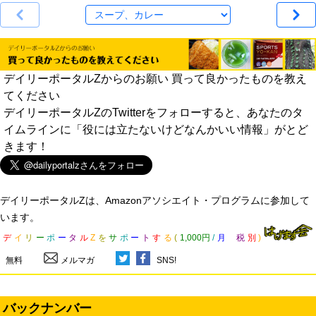
デイリーポータルZからのお願い 買って良かったものを教え
てください
デイリーポータルZのTwitterをフォローすると、あなたのタ
イムラインに「役には立たないけどなんかいい情報」がとど
きます！
デイリーポータルZは、Amazonアソシエイト・プログラムに参加して
います。
デ
イ
リ
ー
ポ
ー
タ
ル
Z
を
サ
ポ
ー
ト
す
る
(
1,000円
/
月
税
別
)
無料
メルマガ
SNS!
バックナンバー