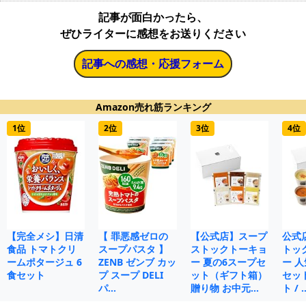
記事が面白かったら、
ぜひライターに感想をお送りください
記事への感想・応援フォーム
Amazon売れ筋ランキング
1位
2位
3位
4位
【完全メシ】日清
【 罪悪感ゼロの
【公式店】スープ
公式
食品 トマトクリ
スープパスタ 】
ストックトーキョ
トッ
ームポタージュ 6
ZENB ゼンブ カッ
ー 夏の6スープセ
ー 人
食セット
プ スープ DELI
ット（ギフト箱）
セット
パ…
贈り物 お中元…
ト / 