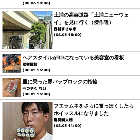
(08.06 10:00)
土浦の高架道路「土浦ニューウェ
イ」を見に行く（傑作選）
西村まさゆき
(08.05 18:00)
ヘアスタイルが3Dになっている美容室の看板
読者投稿
(08.05 16:00)
皿に乗った豚バラブロックの指輪
べつやく れい
(08.05 16:00)
フエラムネをさらに笛っぽくしたら
ホイッスルになりました
爲房新太朗
(08.05 11:00)