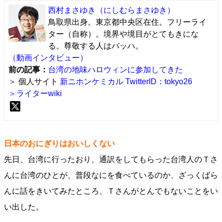
西村まさゆき
（にしむらまさゆき）
鳥取県出身。東京都中央区在住。フリーライ
ター（自称）。境界や境目がとてもきにな
る。尊敬する人はバッハ。
（動画インタビュー）
前の記事：
台湾の地味ハロウィンに参加してきた
＞ 個人サイト
新ニホンケミカル
TwitterID：tokyo26
＞ライターwiki
日本のおにぎりはおいしくない
先日、台湾に行ったおり、通訳をしてもらった台湾人のＴさ
んに台湾のひとが、普段なにを食べているのか、ざっくばら
んに話をきいてみたところ、Ｔさんがとんでもないことをい
い出した。