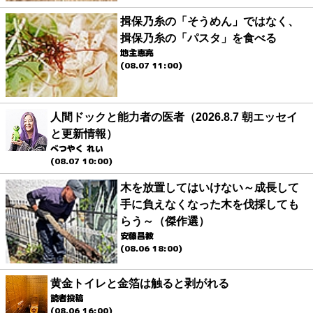
揖保乃糸の「そうめん」ではなく、
揖保乃糸の「パスタ」を食べる
地主恵亮
(08.07 11:00)
人間ドックと能力者の医者（2026.8.7 朝エッセイ
と更新情報）
べつやく れい
(08.07 10:00)
木を放置してはいけない～成長して
手に負えなくなった木を伐採しても
らう～（傑作選）
安藤昌教
(08.06 18:00)
黄金トイレと金箔は触ると剥がれる
読者投稿
(08.06 16:00)