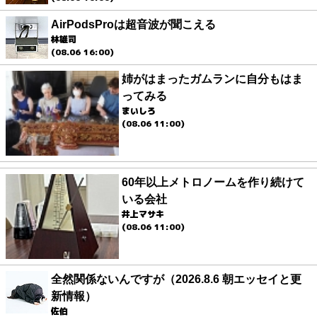
AirPodsProは超音波が聞こえる
林雄司
(08.06 16:00)
姉がはまったガムランに自分もはま
ってみる
まいしろ
(08.06 11:00)
60年以上メトロノームを作り続けて
いる会社
井上マサキ
(08.06 11:00)
全然関係ないんですが（2026.8.6 朝エッセイと更
新情報）
佐伯