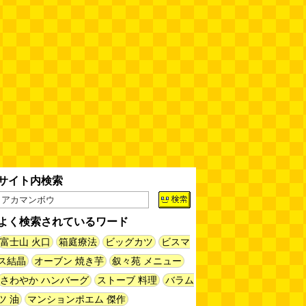
缶チューハイの内側の世界
(パリ
ッコ)
(08.05 11:00)
台湾のおめでたすぎる折り紙の本
（2026.08.05 朝エッセイと更新
情報）
(唐沢むぎこ)
(08.05 10:00)
大きな唐揚げが乗ったチャーハン
～チャーハン部活動報告（傑作
選）
(江ノ島茂道)
(08.04 18:00)
ちょこ煎がカインズPBで販売し
サイト内検索
てました
(読者投稿)
(08.04 16:00)
よく検索されているワード
世田谷区民会館行きのバスは1日
1本
(べつやく れい)
富士山 火口
箱庭療法
ビッグカツ
(08.04 16:00)
ビスマ
ス結晶
オーブン 焼き芋
叙々苑 メニュー
さわやか ハンバーグ
ストーブ 料理
バラム
「モグラ駅」で有名な土合駅……
実は真の秘境駅はお隣の湯檜曽駅
ツ 油
マンションポエム 傑作
だった
(ぼっちのazumiさん)