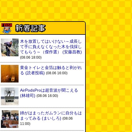
木を放置してはいけない～成長し
て手に負えなくなった木を伐採し
てもらう～（傑作選）
(安藤昌教)
(08.06 18:00)
黄金トイレと金箔は触ると剥がれ
る
(読者投稿)
(08.06 16:00)
AirPodsProは超音波が聞こえる
(林雄司)
(08.06 16:00)
姉がはまったガムランに自分もは
まってみる
(まいしろ)
(08.06
11:00)