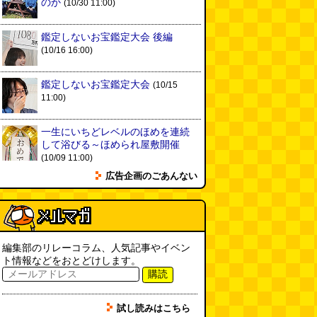
「入力中…」の動きを対面の会話
のか
(10/30 11:00)
で表現したい
(んちゅたぐい)
(08.03 11:00)
鑑定しないお宝鑑定大会 後編
(10/16 16:00)
ミンティアで汗がおさえられるの
は本当か
(べつやく れい)
(08.03
11:00)
鑑定しないお宝鑑定大会
(10/15
11:00)
eco小（2026.8.3 朝エッセイと更
新情報）
(ほり)
(08.03 10:00)
一生にいちどレベルのほめを連続
して浴びる～ほめられ屋敷開催
(10/09 11:00)
夏の良さ、庭の木を抜く、AIっぽ
広告企画のごあんない
さ・7/25～31 のデイリーポータ
ルZダイジェスト
(デイリーポー
タルZ)
(08.02 11:00)
おもしろいって言われたい 第1回
(林雄司)
(08.02 11:00)
編集部のリレーコラム、人気記事やイベン
ト情報などをおとどけします。
購読
冷房の壊れた焼肉屋（2026.8.2
朝エッセイと更新情報）
(トルー)
試し読みはこちら
(08.02 10:00)