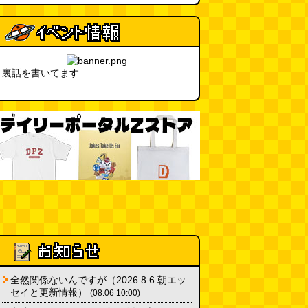
カシューナッツの果実、カシュー
アップルは甘渋かった（傑作選）
(玉置標本)
(08.01 18:00)
非常口の可能性があるタイヤ
(ん
裏話を書いてます
ちゅたぐい)
(08.01 16:00)
青森駅前にはビーチがある
(読者
投稿)
(08.01 16:00)
全然関係ないんですが（2026.8.6 朝エッ
セイと更新情報）
(08.06 10:00)