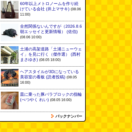
60年以上メトロノームを作り続
けている会社
(井上マサキ)
(08.06
11:00)
全然関係ないんですが（2026.8.6
朝エッセイと更新情報）
(佐伯)
(08.06 10:00)
土浦の高架道路「土浦ニューウェ
イ」を見に行く（傑作選）
(西村
まさゆき)
(08.05 18:00)
ヘアスタイルが3Dになっている
美容室の看板
(読者投稿)
(08.05
16:00)
皿に乗った豚バラブロックの指輪
(べつやく れい)
(08.05 16:00)
バックナンバー
フエラムネをさらに笛っぽくした
らホイッスルになりました
(爲房
新太朗)
(08.05 11:00)