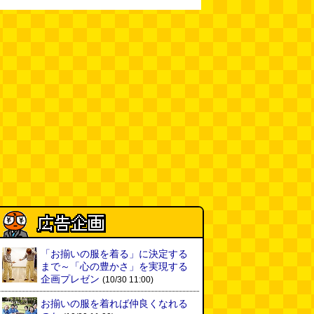
(08.04 11:00)
【大調査】現代人は普通に生活し
ていると一日に何曲聞くことにな
るのか？
(石井公二)
(08.04 11:00)
ベランダに咲いた小さな花
（2026.8.4 朝エッセイ/西村まさ
ゆき）
(西村まさゆき)
(08.04
10:00)
SDカードのケチャップ和え / う
っかりデイリー 2026年8月1日号
(デイリーポータルZ)
(08.03 17:00)
現役、コスモスの自販機
(読者投
稿)
(08.03 16:00)
「お揃いの服を着る」に決定する
取り残された木
(ほり)
(08.03
まで～「心の豊かさ」を実現する
16:00)
企画プレゼン
(10/30 11:00)
お揃いの服を着れば仲良くなれる