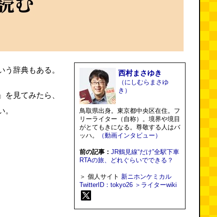
いう辞典もある。
西村まさゆき
（にしむらまさゆ
き）
』を見てみたら、
い。
鳥取県出身。東京都中央区在住。フ
リーライター（自称）。境界や境目
がとてもきになる。尊敬する人はバ
ッハ。
（動画インタビュー）
前の記事：
JR鶴見線“だけ”全駅下車
RTAの旅、どれぐらいでできる？
＞ 個人サイト
新ニホンケミカル
TwitterID：tokyo26
＞ライターwiki