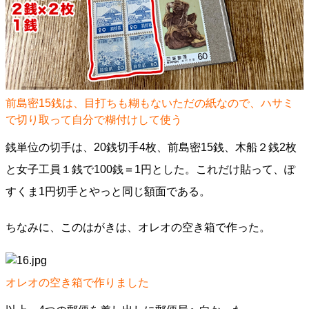
前島密15銭は、目打ちも糊もないただの紙なので、ハサミ
で切り取って自分で糊付けして使う
銭単位の切手は、20銭切手4枚、前島密15銭、木船２銭2枚
と女子工員１銭で100銭＝1円とした。これだけ貼って、ぽ
すくま1円切手とやっと同じ額面である。
ちなみに、このはがきは、オレオの空き箱で作った。
オレオの空き箱で作りました