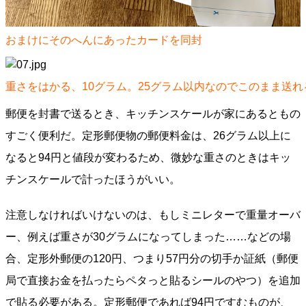
おまけにそのへんにあったカードを同封
重さをはかる、10グラム。25グラム以内なのでこのまま送れ
郵便を封書で送るとき、キッチンスケールが家にあるともの
すごく便利だ。定形郵便物の郵便料金は、26グラム以上に
なると94円と値段が変わるため、微妙な重さのときはキッ
チンスケールで計ったほうがいい。
注意しなければいけないのは、もしミニレターで重量オーバ
ー、例えば重さが30グラムになってしまった……などの場
合、定形外郵便の120円、つまり57円分の切手か証紙（郵便
局で直接お金を払ったらペタっと貼るシールのやつ）を追加
で貼る必要がある。定形郵便であれば94円ですむものが、