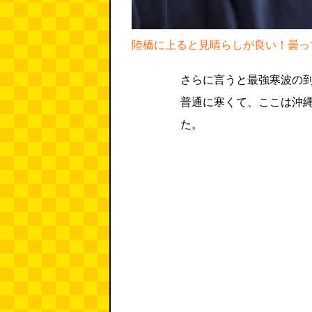
陸橋に上ると見晴らしが良い！曇っ
さらに言うと最強寒波の到
普通に寒くて、ここは沖
た。