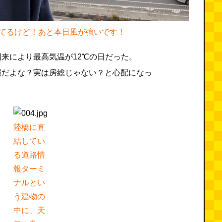
てるけど！あと本日風が強いです！
来により最高気温が12℃の日だった。
縄だよな？実は房総じゃない？と心配になっ
陸橋に直
結してい
る道路情
報ターミ
ナルとい
う建物の
中に、天