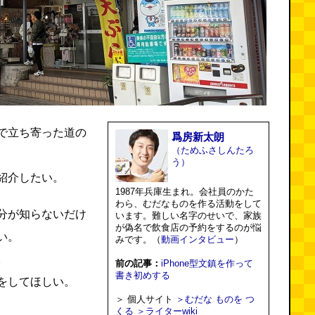
で立ち寄った道の
爲房新太朗
（ためふさしんたろ
う）
紹介したい。
1987年兵庫生まれ。会社員のかた
わら、むだなものを作る活動をして
分が知らないだけ
います。難しい名字のせいで、家族
が偽名で飲食店の予約をするのが悩
い。
みです。（
動画インタビュー
）
。
前の記事：
iPhone型文鎮を作って
書き初めする
をしてほしい。
＞ 個人サイト
＞むだな ものを つ
くる
＞ライターwiki