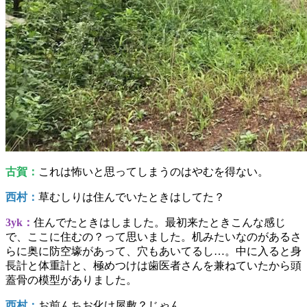
古賀：
これは怖いと思ってしまうのはやむを得ない。
西村：
草むしりは住んでいたときはしてた？
3yk：
住んでたときはしました。最初来たときこんな感じ
で、ここに住むの？って思いました。机みたいなのがあるさ
らに奥に防空壕があって、穴もあいてるし…。中に入ると身
長計と体重計と、極めつけは歯医者さんを兼ねていたから頭
蓋骨の模型がありました。
西村：
お前んちお化け屋敷？じゃん。