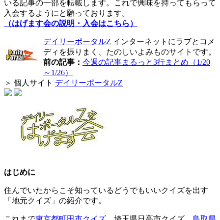
いる記事の一部を転載します。これで興味を持ってもらって
入会するようにと願っております。
（はげます会の説明・入会はこちら）
デイリーポータルZ
インターネットにラブとコメ
ディを振りまく、たのしいよみものサイトです。
前の記事：
今週の記事まるっと3行まとめ（1/20
～1/26）
＞ 個人サイト
デイリーポータルZ
はじめに
住んでいたからこそ知っているどうでもいいクイズを出す
「地元クイズ」の紹介です。
これまで
東京都町田市クイズ
、埼玉県日高市クイズ、
鳥取県