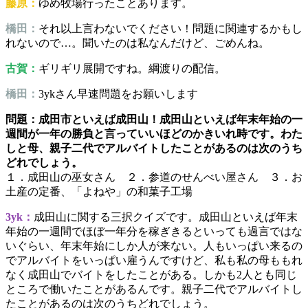
藤原：
ゆめ牧場行ったことあります。
橋田：
それ以上言わないでください！問題に関連するかもし
れないので…。聞いたのは私なんだけど、ごめんね。
古賀：
ギリギリ展開ですね。綱渡りの配信。
橋田：
3ykさん早速問題をお願いします
問題：成田市といえば成田山！成田山といえば年末年始の一
週間が一年の勝負と言っていいほどのかきいれ時です。わた
しと母、親子二代でアルバイトしたことがあるのは次のうち
どれでしょう。
１．成田山の巫女さん ２．参道のせんべい屋さん ３．お
土産の定番、「よねや」の和菓子工場
3yk：
成田山に関する三択クイズです。成田山といえば年末
年始の一週間でほぼ一年分を稼ぎきるといっても過言ではな
いぐらい、年末年始にしか人が来ない。人もいっぱい来るの
でアルバイトをいっぱい雇うんですけど、私も私の母ももれ
なく成田山でバイトをしたことがある。しかも2人とも同じ
ところで働いたことがあるんです。親子二代でアルバイトし
たことがあるのは次のうちどれでしょう。