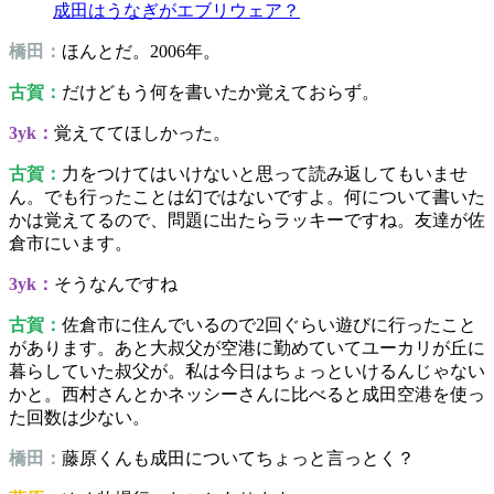
成田はうなぎがエブリウェア？
橋田：
ほんとだ。2006年。
古賀：
だけどもう何を書いたか覚えておらず。
3yk：
覚えててほしかった。
古賀：
力をつけてはいけないと思って読み返してもいませ
ん。でも行ったことは幻ではないですよ。何について書いた
かは覚えてるので、問題に出たらラッキーですね。友達が佐
倉市にいます。
3yk：
そうなんですね
古賀：
佐倉市に住んでいるので2回ぐらい遊びに行ったこと
があります。あと大叔父が空港に勤めていてユーカリが丘に
暮らしていた叔父が。私は今日はちょっといけるんじゃない
かと。西村さんとかネッシーさんに比べると成田空港を使っ
た回数は少ない。
橋田：
藤原くんも成田についてちょっと言っとく？