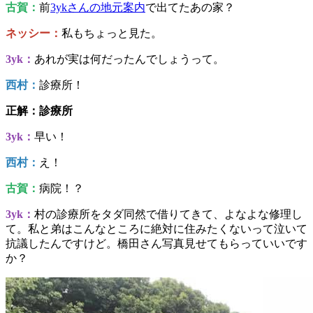
古賀：
前
3ykさんの地元案内
で出てたあの家？
ネッシー：
私もちょっと見た。
3yk：
あれが実は何だったんでしょうって。
西村：
診療所！
正解：診療所
3yk：
早い！
西村：
え！
古賀：
病院！？
3yk：
村の診療所をタダ同然で借りてきて、よなよな修理し
て。私と弟はこんなところに絶対に住みたくないって泣いて
抗議したんですけど。橋田さん写真見せてもらっていいです
か？