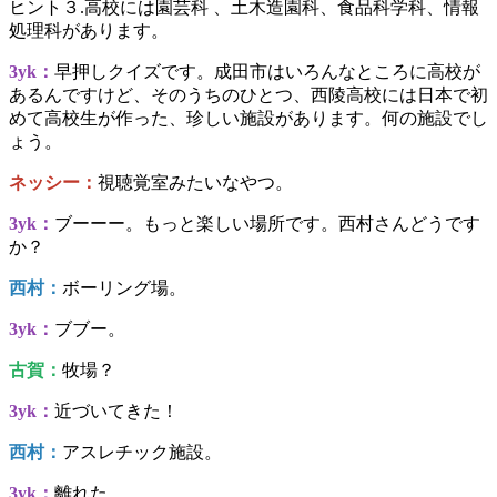
ヒント３.高校には園芸科 、土木造園科、食品科学科、情報
処理科があります。
3yk：
早押しクイズです。成田市はいろんなところに高校が
あるんですけど、そのうちのひとつ、西陵高校には日本で初
めて高校生が作った、珍しい施設があります。何の施設でし
ょう。
ネッシー：
視聴覚室みたいなやつ。
3yk：
ブーーー。もっと楽しい場所です。西村さんどうです
か？
西村：
ボーリング場。
3yk：
ブブー。
古賀：
牧場？
3yk：
近づいてきた！
西村：
アスレチック施設。
3yk：
離れた。