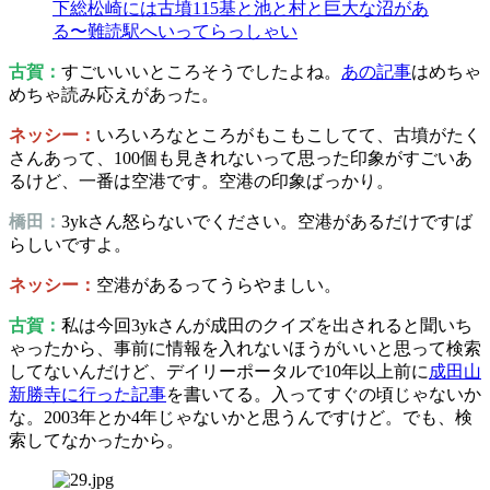
下総松崎には古墳115基と池と村と巨大な沼があ
る〜難読駅へいってらっしゃい
古賀：
すごいいいところそうでしたよね。
あの記事
はめちゃ
めちゃ読み応えがあった。
ネッシー：
いろいろなところがもこもこしてて、古墳がたく
さんあって、100個も見きれないって思った印象がすごいあ
るけど、一番は空港です。空港の印象ばっかり。
橋田：
3ykさん怒らないでください。空港があるだけですば
らしいですよ。
ネッシー：
空港があるってうらやましい。
古賀：
私は今回3ykさんが成田のクイズを出されると聞いち
ゃったから、事前に情報を入れないほうがいいと思って検索
してないんだけど、デイリーポータルで10年以上前に
成田山
新勝寺に行った記事
を書いてる。入ってすぐの頃じゃないか
な。2003年とか4年じゃないかと思うんですけど。でも、検
索してなかったから。