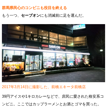
群馬県民心のコンビニも役目を終える
もう一つ、
セーブオン
にも消滅前に足を運んだ。
2017年3月14日に撮影した、前橋エキータ前橋店
39円アイスや1キロカレーなどで、庶民に愛された格安系コ
ンビニ。ここではカップラーメンとお酒とゴマを買った。