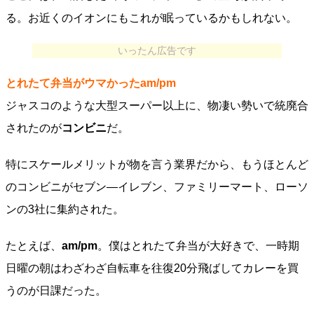
る。お近くのイオンにもこれが眠っているかもしれない。
いったん広告です
とれたて弁当がウマかったam/pm
ジャスコのような大型スーパー以上に、物凄い勢いで統廃合
されたのが
コンビニ
だ。
特にスケールメリットが物を言う業界だから、もうほとんど
のコンビニがセブン―イレブン、ファミリーマート、ローソ
ンの3社に集約された。
たとえば、
am/pm
。僕はとれたて弁当が大好きで、一時期
日曜の朝はわざわざ自転車を往復20分飛ばしてカレーを買
うのが日課だった。