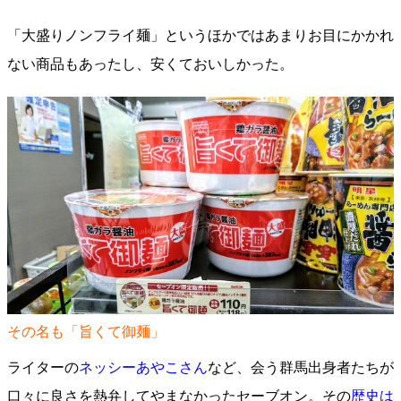
「大盛りノンフライ麺」というほかではあまりお目にかかれ
ない商品もあったし、安くておいしかった。
その名も「旨くて御麺」
ライターの
ネッシーあやこさん
など、会う群馬出身者たちが
口々に良さを熱弁してやまなかったセーブオン。その
歴史は