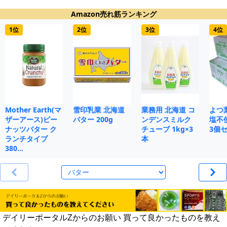
Amazon売れ筋ランキング
1位
2位
3位
4位
Mother Earth(マ
雪印乳業 北海道
業務用 北海道 コ
よつ
ザーアース)ピー
バター 200g
ンデンスミルク
塩不使
ナッツバター ク
チューブ 1kg×3
3個
ランチタイプ
本
380…
デイリーポータルZからのお願い 買って良かったものを教え