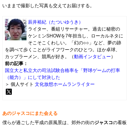
いままで撮影した写真も交えてお届けする。
辰井裕紀
（たついゆうき）
ライター、番組リサーチャー。過去に秘密の
ケンミンSHOWを7年担当し、ローカルネタに
そこそこくわしい。「幻の○○」など、夢の跡
を調べて歩くことがライフワークのひとつ。ほか卓球、
カップラーメン、競馬が好き。（
動画インタビュー
）
前の記事：
国立大と私立大の司法試験合格率を「野球ゲームの打率
（能力）」にして対決した
＞ 個人サイト
文化放想ホームランライター
あのジャスコにまた会える
僕らが過ごした平成の原風景は、郊外の街の
ジャスコ
の看板