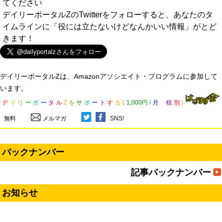
てください
デイリーポータルZのTwitterをフォローすると、あなたのタ
イムラインに「役には立たないけどなんかいい情報」がとど
きます！
デイリーポータルZは、Amazonアソシエイト・プログラムに参加して
います。
デ
イ
リ
ー
ポ
ー
タ
ル
Z
を
サ
ポ
ー
ト
す
る
(
1,000円
/
月
税
別
)
無料
メルマガ
SNS!
バックナンバー
記事バックナンバー
お知らせ