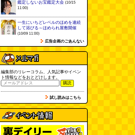
鑑定しないお宝鑑定大会
(10/15
11:00)
一生にいちどレベルのほめを連続
して浴びる～ほめられ屋敷開催
(10/09 11:00)
広告企画のごあんない
編集部のリレーコラム、人気記事やイベン
ト情報などをおとどけします。
購読
試し読みはこちら