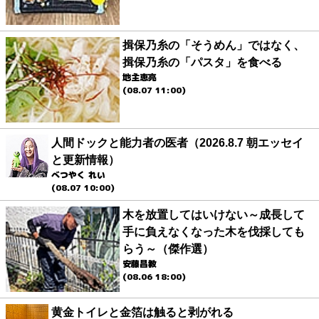
揖保乃糸の「そうめん」ではなく、
揖保乃糸の「パスタ」を食べる
地主恵亮
(08.07 11:00)
人間ドックと能力者の医者（2026.8.7 朝エッセイ
と更新情報）
べつやく れい
(08.07 10:00)
木を放置してはいけない～成長して
手に負えなくなった木を伐採しても
らう～（傑作選）
安藤昌教
(08.06 18:00)
黄金トイレと金箔は触ると剥がれる