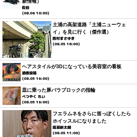
新情報）
佐伯
(08.06 10:00)
土浦の高架道路「土浦ニューウェ
イ」を見に行く（傑作選）
西村まさゆき
(08.05 18:00)
ヘアスタイルが3Dになっている美容室の看板
読者投稿
(08.05 16:00)
皿に乗った豚バラブロックの指輪
べつやく れい
(08.05 16:00)
フエラムネをさらに笛っぽくしたら
ホイッスルになりました
爲房新太朗
(08.05 11:00)