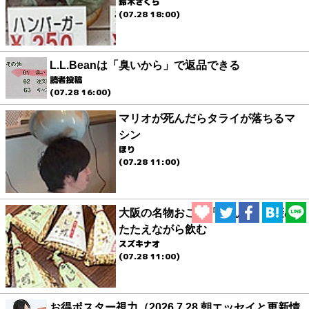
鈴木さくら
(07.28 18:00)
L.L.Beanは「臭いから」で返品できる
読者投稿
(07.28 16:00)
マリオが死んだらタライが落ちるマ
シン
ほり
(07.28 11:00)
大阪の名物おこわ「とん蝶」を褒め
たたえながら飲む
スズキナオ
(07.28 11:00)
お得ポスター視力（2026.7.28 朝エッセイと更新情