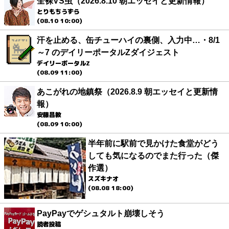
全裸VS虫（2026.8.10 朝エッセイと更新情報）
とりもちうずら
(08.10 10:00)
汗を止める、缶チューハイの裏側、入力中…・8/1
～7 のデイリーポータルZダイジェスト
デイリーポータルZ
(08.09 11:00)
あこがれの地鎮祭（2026.8.9 朝エッセイと更新情
報）
安藤昌教
(08.09 10:00)
半年前に駅前で見かけた食堂がどう
しても気になるのでまた行った（傑
作選）
スズキナオ
(08.08 18:00)
PayPayでゲシュタルト崩壊しそう
読者投稿