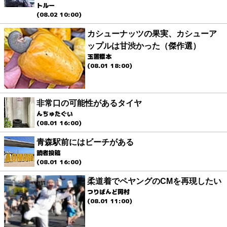
トルー
(08.02 10:00)
カシューナッツの果実、カシューア
ップルは甘渋かった（傑作選）
玉置標本
(08.01 18:00)
非常口の可能性があるタイヤ
んちゅたぐい
(08.01 16:00)
青森駅前にはビーチがある
読者投稿
(08.01 16:00)
柔道着でペヤングのCMを再現したい
つりばんど岡村
(08.01 11:00)