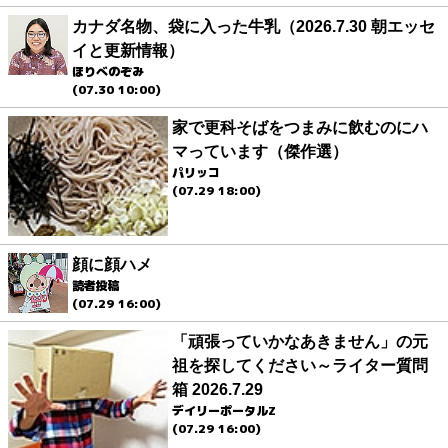
カナダ名物、袋に入った牛乳（2026.7.30 朝エッセ
イと更新情報）
ほりべのぞみ
(07.30 10:00)
家で更科そばをつまみに飲むのにハ
マっています（傑作選）
パリッコ
(07.29 18:00)
顔に顔ハメ
読者投稿
(07.29 16:00)
「頑張っていかなあきません」の元
祖を探してください～ライター質問
箱 2026.7.29
デイリーポータルZ
(07.29 16:00)