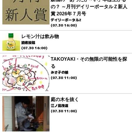
の？ ～月刊デイリーポータルＺ新人
賞 2026年７月号
デイリーポータルZ
(07.30 16:00)
レモン汁は飲み物
読者投稿
(07.30 16:00)
TAKOYAKI・その無限の可能性を探
る
みさ子の娘
(07.30 11:00)
庭の木を抜く
江ノ島茂道
(07.30 11:00)