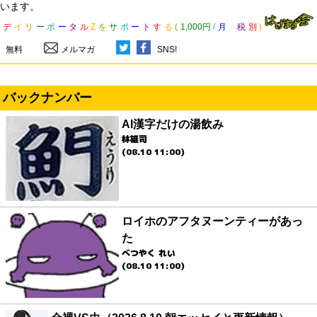
います。
デ
イ
リ
ー
ポ
ー
タ
ル
Z
を
サ
ポ
ー
ト
す
る
(
1,000円
/
月
税
別
)
無料
メルマガ
SNS!
バックナンバー
AI漢字だけの湯飲み
林雄司
(08.10 11:00)
ロイホのアフタヌーンティーがあっ
た
べつやく れい
(08.10 11:00)