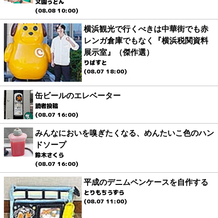
文園うどん
(08.08 10:00)
横浜観光で行くべきは中華街でも赤
レンガ倉庫でもなく『横浜税関資料
展示室』（傑作選）
りばすと
(08.07 18:00)
缶ビールのエレベーター
読者投稿
(08.07 16:00)
みんなにおいを嗅ぎたくなる、めんたいこ色のハン
ドソープ
鈴木さくら
(08.07 16:00)
平成のデニムペンケースを自作する
とりもちうずら
(08.07 11:00)