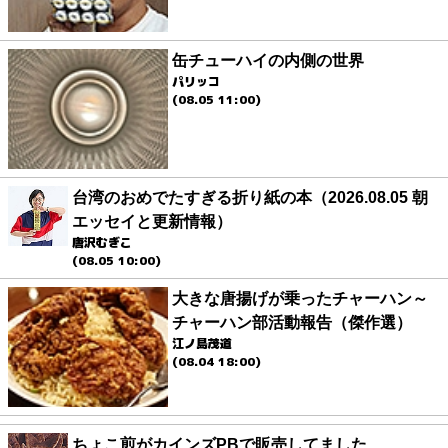
缶チューハイの内側の世界
パリッコ
(08.05 11:00)
台湾のおめでたすぎる折り紙の本（2026.08.05 朝
エッセイと更新情報）
唐沢むぎこ
(08.05 10:00)
大きな唐揚げが乗ったチャーハン～
チャーハン部活動報告（傑作選）
江ノ島茂道
(08.04 18:00)
ちょこ煎がカインズPBで販売してました