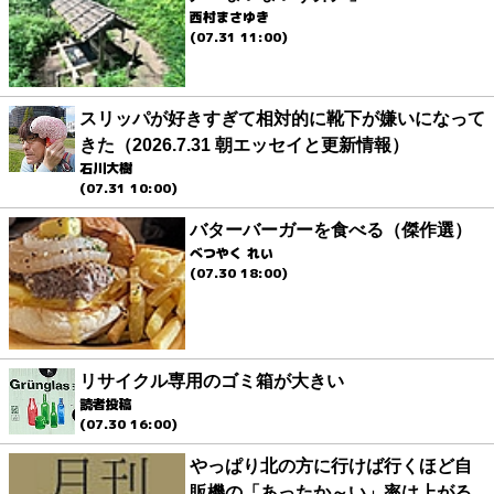
西村まさゆき
(07.31 11:00)
スリッパが好きすぎて相対的に靴下が嫌いになって
きた（2026.7.31 朝エッセイと更新情報）
石川大樹
(07.31 10:00)
バターバーガーを食べる（傑作選）
べつやく れい
(07.30 18:00)
リサイクル専用のゴミ箱が大きい
読者投稿
(07.30 16:00)
やっぱり北の方に行けば行くほど自
販機の「あったか～い」率は上がる