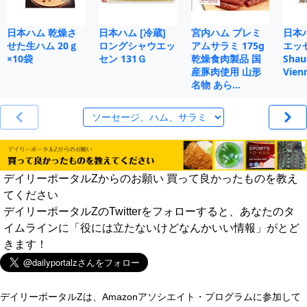
日本ハム 乾燥さ
日本ハム [冷蔵]
宮内ハム プレミ
日本
せた生ハム 20ｇ
ロングシャウエッ
アムサラミ 175g
エッセ
×10袋
セン 131Ｇ
乾燥食肉製品 国
Shau
産豚肉使用 山形
Vien
名物 あら…
デイリーポータルZからのお願い 買って良かったものを教え
てください
デイリーポータルZのTwitterをフォローすると、あなたのタ
イムラインに「役には立たないけどなんかいい情報」がとど
きます！
デイリーポータルZは、Amazonアソシエイト・プログラムに参加して