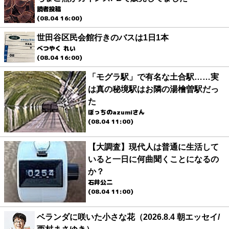
読者投稿
(08.04 16:00)
世田谷区民会館行きのバスは1日1本
べつやく れい
(08.04 16:00)
「モグラ駅」で有名な土合駅……実
は真の秘境駅はお隣の湯檜曽駅だっ
た
ぼっちのazumiさん
(08.04 11:00)
【大調査】現代人は普通に生活して
いると一日に何曲聞くことになるの
か？
石井公二
(08.04 11:00)
ベランダに咲いた小さな花（2026.8.4 朝エッセイ/