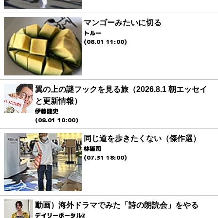
マンゴーみたいに切る
トルー
(08.01 11:00)
翼の上の謎フックを見る旅（2026.8.1 朝エッセイ
と更新情報）
伊藤健史
(08.01 10:00)
同じ道を歩きたくない（傑作選）
林雄司
(07.31 18:00)
動画）海外ドラマでみた「詩の朗読会」をやる
デイリーポータルZ