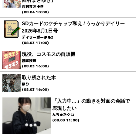
西村まさゆき）
西村まさゆき
(08.04 10:00)
SDカードのケチャップ和え / うっかりデイリー
2026年8月1日号
デイリーポータルZ
(08.03 17:00)
現役、コスモスの自販機
読者投稿
(08.03 16:00)
取り残された木
ほり
(08.03 16:00)
「入力中…」の動きを対面の会話で
表現したい
んちゅたぐい
(08.03 11:00)