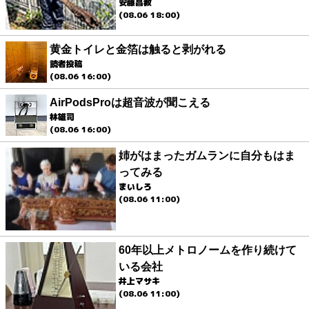
安藤昌教
(08.06 18:00)
黄金トイレと金箔は触ると剥がれる
読者投稿
(08.06 16:00)
AirPodsProは超音波が聞こえる
林雄司
(08.06 16:00)
姉がはまったガムランに自分もはま
ってみる
まいしろ
(08.06 11:00)
60年以上メトロノームを作り続けて
いる会社
井上マサキ
(08.06 11:00)