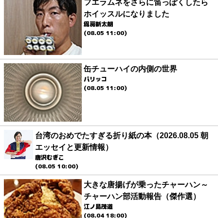
フエラムネをさらに笛っぽくしたら
ホイッスルになりました
爲房新太朗
(08.05 11:00)
缶チューハイの内側の世界
パリッコ
(08.05 11:00)
台湾のおめでたすぎる折り紙の本（2026.08.05 朝
エッセイと更新情報）
唐沢むぎこ
(08.05 10:00)
大きな唐揚げが乗ったチャーハン～
チャーハン部活動報告（傑作選）
江ノ島茂道
(08.04 18:00)