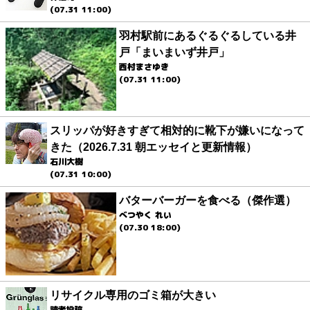
(07.31 11:00)
羽村駅前にあるぐるぐるしている井
戸「まいまいず井戸」
西村まさゆき
(07.31 11:00)
スリッパが好きすぎて相対的に靴下が嫌いになって
きた（2026.7.31 朝エッセイと更新情報）
石川大樹
(07.31 10:00)
バターバーガーを食べる（傑作選）
べつやく れい
(07.30 18:00)
リサイクル専用のゴミ箱が大きい
読者投稿