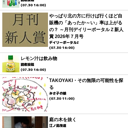
(07.30 16:00)
やっぱり北の方に行けば行くほど自
販機の「あったか～い」率は上がる
の？ ～月刊デイリーポータルＺ新人
賞 2026年７月号
デイリーポータルZ
(07.30 16:00)
レモン汁は飲み物
読者投稿
(07.30 16:00)
TAKOYAKI・その無限の可能性を探
る
みさ子の娘
(07.30 11:00)
庭の木を抜く
江ノ島茂道