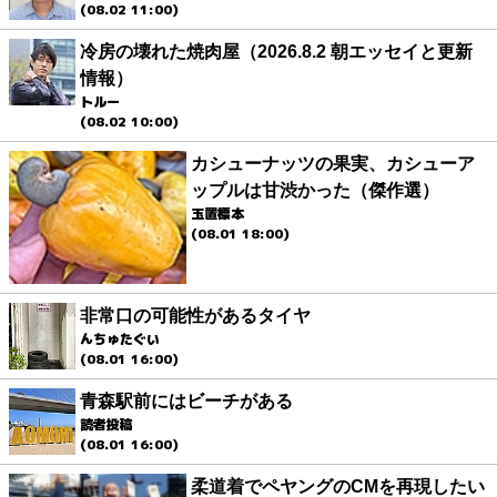
(08.02 11:00)
冷房の壊れた焼肉屋（2026.8.2 朝エッセイと更新
情報）
トルー
(08.02 10:00)
カシューナッツの果実、カシューア
ップルは甘渋かった（傑作選）
玉置標本
(08.01 18:00)
非常口の可能性があるタイヤ
んちゅたぐい
(08.01 16:00)
青森駅前にはビーチがある
読者投稿
(08.01 16:00)
柔道着でペヤングのCMを再現したい