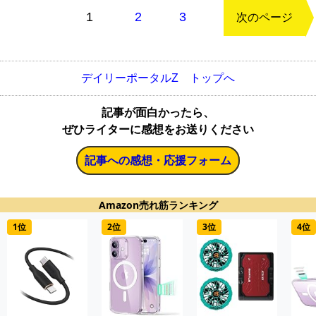
もどる
1
2
3
次のページ
デイリーポータルZ トップへ
記事が面白かったら、
ぜひライターに感想をお送りください
記事への感想・応援フォーム
Amazon売れ筋ランキング
1位
2位
3位
4位