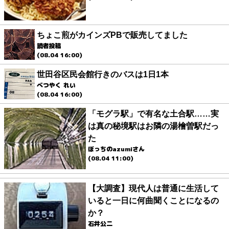
ちょこ煎がカインズPBで販売してました
読者投稿
(08.04 16:00)
世田谷区民会館行きのバスは1日1本
べつやく れい
(08.04 16:00)
「モグラ駅」で有名な土合駅……実
は真の秘境駅はお隣の湯檜曽駅だっ
た
ぼっちのazumiさん
(08.04 11:00)
【大調査】現代人は普通に生活して
いると一日に何曲聞くことになるの
か？
石井公二