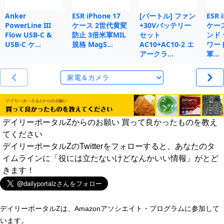
Anker
ESR iPhone 17
[バートル] ファン
ESR 
PowerLine III
ケース 2世代黄変
+30Vバッテリー
ケー
Flow USB-C &
防止 3倍米軍MIL
セット
ンド
USB-C ケ…
規格 MagS…
AC10+AC10-2 エ
ワー
アークラ…
軍…
デイリーポータルZからのお願い 買って良かったものを教え
てください
デイリーポータルZのTwitterをフォローすると、あなたのタ
イムラインに「役には立たないけどなんかいい情報」がとど
きます！
デイリーポータルZは、Amazonアソシエイト・プログラムに参加して
います。