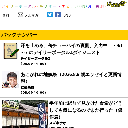
デ
イ
リ
ー
ポ
ー
タ
ル
Z
を
サ
ポ
ー
ト
す
る
(
1,000円
/
月
税
別
)
無料
メルマガ
SNS!
バックナンバー
汗を止める、缶チューハイの裏側、入力中…・8/1
～7 のデイリーポータルZダイジェスト
デイリーポータルZ
(08.09 11:00)
あこがれの地鎮祭（2026.8.9 朝エッセイと更新情
報）
安藤昌教
(08.09 10:00)
半年前に駅前で見かけた食堂がどう
しても気になるのでまた行った（傑
作選）
スズキナオ