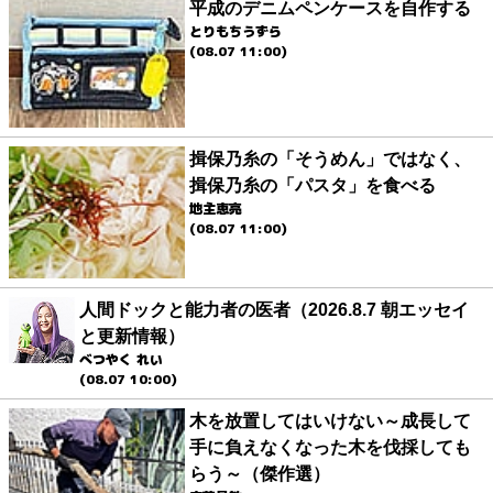
平成のデニムペンケースを自作する
とりもちうずら
(08.07 11:00)
揖保乃糸の「そうめん」ではなく、
揖保乃糸の「パスタ」を食べる
地主恵亮
(08.07 11:00)
人間ドックと能力者の医者（2026.8.7 朝エッセイ
と更新情報）
べつやく れい
(08.07 10:00)
木を放置してはいけない～成長して
手に負えなくなった木を伐採しても
らう～（傑作選）