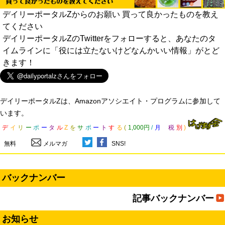
デイリーポータルZからのお願い 買って良かったものを教え
てください
デイリーポータルZのTwitterをフォローすると、あなたのタ
イムラインに「役には立たないけどなんかいい情報」がとど
きます！
デイリーポータルZは、Amazonアソシエイト・プログラムに参加して
います。
デ
イ
リ
ー
ポ
ー
タ
ル
Z
を
サ
ポ
ー
ト
す
る
(
1,000円
/
月
税
別
)
無料
メルマガ
SNS!
バックナンバー
記事バックナンバー
お知らせ