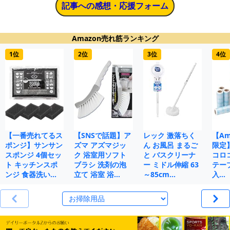
記事への感想・応援フォーム
Amazon売れ筋ランキング
1位
2位
3位
4位
【一番売れてるス
【SNSで話題】ア
レック 激落ちく
【Ama
ポンジ】サンサン
ズマ アズマジッ
ん お風呂 まるご
限定
スポンジ 4個セッ
ク 浴室用ソフト
と バスクリーナ
コロ
ト キッチンスポ
ブラシ 洗剤の泡
ー ミドル伸縮 63
テープ
ンジ 食器洗い…
立て 浴室 浴…
～85cm…
入…