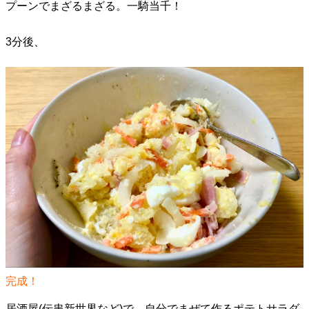
プーンでまざるまざる。一騎当千！
3分後、
完成！
居酒屋(伝串新世界など)で、自分でまぜて作るポテトサラダ