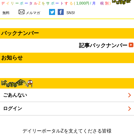
デ
イ
リ
ー
ポ
ー
タ
ル
Z
を
サ
ポ
ー
ト
す
る
(
1,000円
/
月
税
別
)
無料
メルマガ
SNS!
バックナンバー
記事バックナンバー
お知らせ
ごあんない
ログイン
デイリーポータルZを支えてくださる皆様