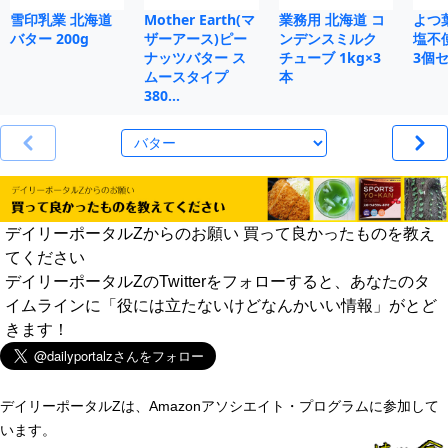
雪印乳業 北海道
Mother Earth(マ
業務用 北海道 コ
よつ
バター 200g
ザーアース)ピー
ンデンスミルク
塩不使
ナッツバター ス
チューブ 1kg×3
3個
ムースタイプ
本
380…
デイリーポータルZからのお願い 買って良かったものを教え
てください
デイリーポータルZのTwitterをフォローすると、あなたのタ
イムラインに「役には立たないけどなんかいい情報」がとど
きます！
デイリーポータルZは、Amazonアソシエイト・プログラムに参加して
います。