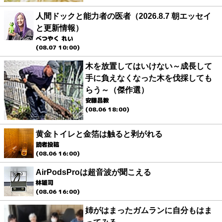
人間ドックと能力者の医者（2026.8.7 朝エッセイ
と更新情報）
べつやく れい
(08.07 10:00)
木を放置してはいけない～成長して
手に負えなくなった木を伐採しても
らう～（傑作選）
安藤昌教
(08.06 18:00)
黄金トイレと金箔は触ると剥がれる
読者投稿
(08.06 16:00)
AirPodsProは超音波が聞こえる
林雄司
(08.06 16:00)
姉がはまったガムランに自分もはま