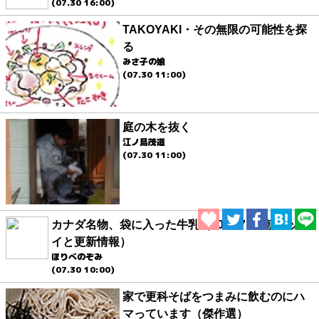
(07.30 16:00)
TAKOYAKI・その無限の可能性を探
る
みさ子の娘
(07.30 11:00)
庭の木を抜く
江ノ島茂道
(07.30 11:00)
カナダ名物、袋に入った牛乳（2026.7.30 朝エッセ
イと更新情報）
ほりべのぞみ
(07.30 10:00)
家で更科そばをつまみに飲むのにハ
マっています（傑作選）