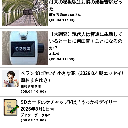
は真の秘境駅はお隣の湯檜曽駅だっ
た
ぼっちのazumiさん
(08.04 11:00)
【大調査】現代人は普通に生活して
いると一日に何曲聞くことになるの
か？
石井公二
(08.04 11:00)
ベランダに咲いた小さな花（2026.8.4 朝エッセイ/
西村まさゆき）
西村まさゆき
(08.04 10:00)
SDカードのケチャップ和え / うっかりデイリー
2026年8月1日号
デイリーポータルZ
(08.03 17:00)