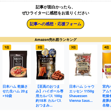
記事が面白かったら、
ぜひライターに感想をお送りください
記事への感想・応援フォーム
Amazon売れ筋ランキング
1位
2位
3位
4位
日本ハム 乾燥さ
【至高のおつま
日本ハム シャウ
宮内
せた生ハム 20ｇ
み】ハイボール専
エッセン 1150g
アムサ
×10袋
用カルパス 100g
Shauessen
乾燥
約18本 カルパス
Vienna Saus…
産豚
おつまみ…
名物