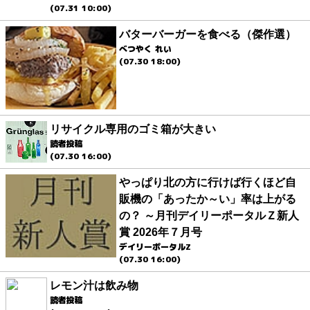
(07.31 10:00)
バターバーガーを食べる（傑作選）
べつやく れい
(07.30 18:00)
リサイクル専用のゴミ箱が大きい
読者投稿
(07.30 16:00)
やっぱり北の方に行けば行くほど自
販機の「あったか～い」率は上がる
の？ ～月刊デイリーポータルＺ新人
賞 2026年７月号
デイリーポータルZ
(07.30 16:00)
レモン汁は飲み物
読者投稿