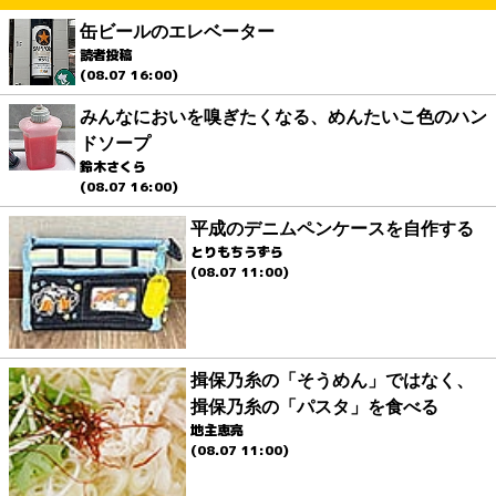
缶ビールのエレベーター
読者投稿
(08.07 16:00)
みんなにおいを嗅ぎたくなる、めんたいこ色のハン
ドソープ
鈴木さくら
(08.07 16:00)
平成のデニムペンケースを自作する
とりもちうずら
(08.07 11:00)
揖保乃糸の「そうめん」ではなく、
揖保乃糸の「パスタ」を食べる
地主恵亮
(08.07 11:00)