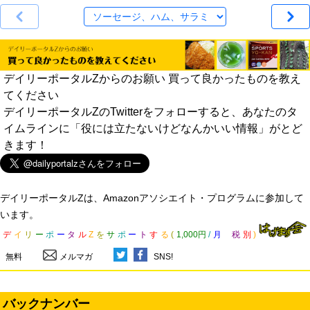
デイリーポータルZからのお願い 買って良かったものを教え
てください
デイリーポータルZのTwitterをフォローすると、あなたのタ
イムラインに「役には立たないけどなんかいい情報」がとど
きます！
デイリーポータルZは、Amazonアソシエイト・プログラムに参加して
います。
デ
イ
リ
ー
ポ
ー
タ
ル
Z
を
サ
ポ
ー
ト
す
る
(
1,000円
/
月
税
別
)
無料
メルマガ
SNS!
バックナンバー