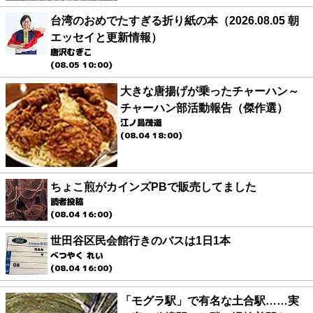
台湾のおめでたすぎる折り紙の本（2026.08.05 朝
エッセイと更新情報）
唐沢むぎこ
(08.05 10:00)
大きな唐揚げが乗ったチャーハン～
チャーハン部活動報告（傑作選）
江ノ島茂道
(08.04 18:00)
ちょこ煎がカインズPBで販売してました
読者投稿
(08.04 16:00)
世田谷区民会館行きのバスは1日1本
べつやく れい
(08.04 16:00)
「モグラ駅」で有名な土合駅……実