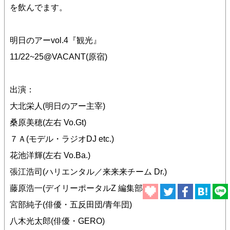
を飲んでます。
明日のアーvol.4『観光』
11/22~25@VACANT(原宿)
出演：
大北栄人(明日のアー主宰)
桑原美穂(左右 Vo.Gt)
７Ａ(モデル・ラジオDJ etc.)
花池洋輝(左右 Vo.Ba.)
張江浩司(ハリエンタル／来来来チーム Dr.)
藤原浩一(デイリーポータルZ 編集部)
宮部純子(俳優・五反田団/青年団)
八木光太郎(俳優・GERO)