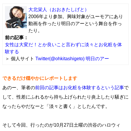
大北栄人
（おおきたしげと）
2006年より参加。興味対象がユーモアにあり
動画を作ったり明日のアーという舞台を作っ
たり。
前の記事：
女性は大変だ！とか良いこと言わずに淡々とお化粧を体
験する
＞ 個人サイト
Twitter(@ohkitashigeto)
明日のアー
できるだけ穏やかにレポートします
あのー、筆者の
前回の記事はお化粧を体験するという記事
で
して、性差にふれるから持ち上げられたり炎上したり騒ぎに
なったらやだなーと「淡々と書く」としたんです。
そして今回、行ったのが10月27日土曜の渋谷のハロウィ