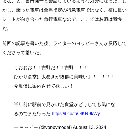
るな、と、吉田健一と会話しているような気分になった。し
かし、乗った電車は全席指定の特急電車ではなく、横に長い
シートが向き合った急行電車なので、ここではお酒は我慢
だ。
前回の記事を書いた後、ライターのヨッピーさんが反応して
くださって驚いた。
うおおお！！吉野だ！！吉野！！！
ひかり食堂は太巻きが抜群に美味いよ！！！！！
今度僕に案内させて欲しい！！
半年前に駅前で見かけた食堂がどうしても気にな
るのでまた行った
https://t.co/faOIKR9kWy
— ヨッピー (@yoppymodel)
August 13, 2024