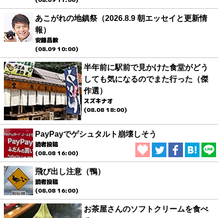
あこがれの地鎮祭（2026.8.9 朝エッセイと更新情
報）
安藤昌教
(08.09 10:00)
半年前に駅前で見かけた食堂がどう
しても気になるのでまた行った（傑
作選）
スズキナオ
(08.08 18:00)
PayPayでゲシュタルト崩壊しそう
読者投稿
(08.08 16:00)
飛び出し注意（鴨）
読者投稿
(08.08 16:00)
お茶屋さんのソフトクリームを食べ