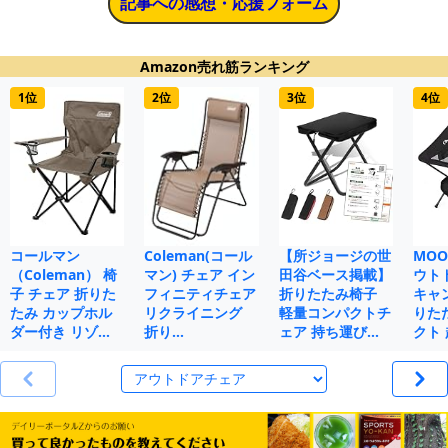
記事への感想・応援フォーム
Amazon売れ筋ランキング
1位
2位
3位
4位
コールマン
Coleman(コール
【所ジョージの世
MOO
（Coleman） 椅
マン) チェア イン
田谷ベース掲載】
ウト
子 チェア 折りた
フィニティチェア
折りたたみ椅子
キャ
たみ カップホル
リクライニング
軽量コンパクトチ
りた
ダー付き リゾ…
折り…
ェア 持ち運び…
クト 