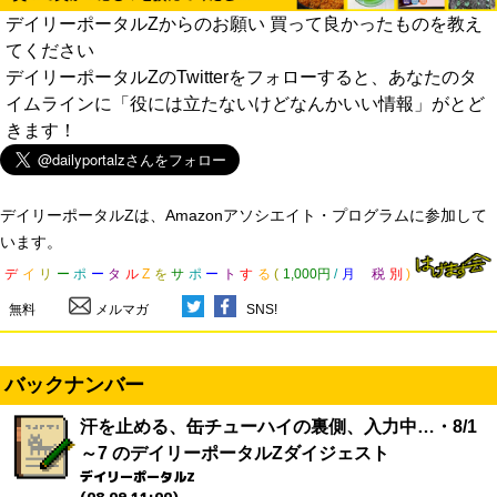
デイリーポータルZからのお願い 買って良かったものを教え
てください
デイリーポータルZのTwitterをフォローすると、あなたのタ
イムラインに「役には立たないけどなんかいい情報」がとど
きます！
デイリーポータルZは、Amazonアソシエイト・プログラムに参加して
います。
デ
イ
リ
ー
ポ
ー
タ
ル
Z
を
サ
ポ
ー
ト
す
る
(
1,000円
/
月
税
別
)
無料
メルマガ
SNS!
バックナンバー
汗を止める、缶チューハイの裏側、入力中…・8/1
～7 のデイリーポータルZダイジェスト
デイリーポータルZ
(08.09 11:00)