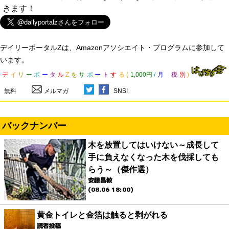
きます！
デイリーポータルZは、Amazonアソシエイト・プログラムに参加して
います。
デ
イ
リ
ー
ポ
ー
タ
ル
Z
を
サ
ポ
ー
ト
す
る
(
1,000円
/
月
税
別
)
無料
メルマガ
SNS!
バックナンバー
木を放置してはいけない～成長して
手に負えなくなった木を伐採しても
らう～（傑作選）
安藤昌教
(08.06 18:00)
黄金トイレと金箔は触ると剥がれる
読者投稿