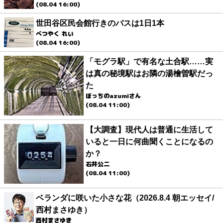
(08.04 16:00)
世田谷区民会館行きのバスは1日1本
べつやく れい
(08.04 16:00)
「モグラ駅」で有名な土合駅……実
は真の秘境駅はお隣の湯檜曽駅だっ
た
ぼっちのazumiさん
(08.04 11:00)
【大調査】現代人は普通に生活して
いると一日に何曲聞くことになるの
か？
石井公二
(08.04 11:00)
ベランダに咲いた小さな花（2026.8.4 朝エッセイ/
西村まさゆき）
西村まさゆき