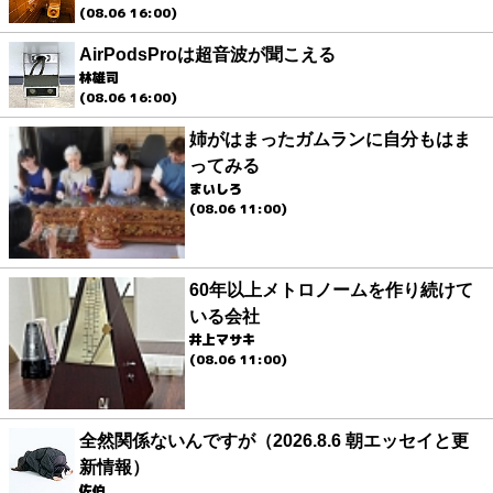
(08.06 16:00)
AirPodsProは超音波が聞こえる
林雄司
(08.06 16:00)
姉がはまったガムランに自分もはま
ってみる
まいしろ
(08.06 11:00)
60年以上メトロノームを作り続けて
いる会社
井上マサキ
(08.06 11:00)
全然関係ないんですが（2026.8.6 朝エッセイと更
新情報）
佐伯