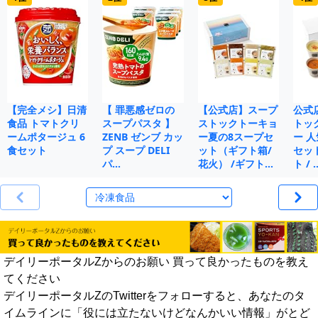
【完全メシ】日清
【 罪悪感ゼロの
【公式店】スープ
公式
食品 トマトクリ
スープパスタ 】
ストックトーキョ
トッ
ームポタージュ 6
ZENB ゼンブ カッ
ー夏の8スープセ
ー 人
食セット
プ スープ DELI
ット（ギフト箱/
セット
パ…
花火） /ギフト…
ト / 
デイリーポータルZからのお願い 買って良かったものを教え
てください
デイリーポータルZのTwitterをフォローすると、あなたのタ
イムラインに「役には立たないけどなんかいい情報」がとど