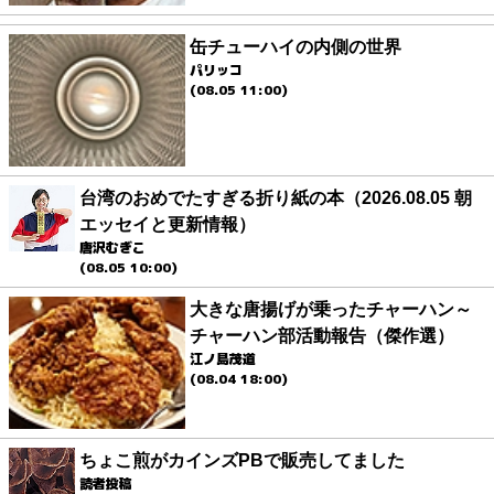
缶チューハイの内側の世界
パリッコ
(08.05 11:00)
台湾のおめでたすぎる折り紙の本（2026.08.05 朝
エッセイと更新情報）
唐沢むぎこ
(08.05 10:00)
大きな唐揚げが乗ったチャーハン～
チャーハン部活動報告（傑作選）
江ノ島茂道
(08.04 18:00)
ちょこ煎がカインズPBで販売してました
読者投稿