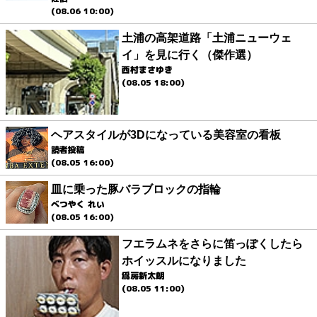
(08.06 10:00)
土浦の高架道路「土浦ニューウェ
イ」を見に行く（傑作選）
西村まさゆき
(08.05 18:00)
ヘアスタイルが3Dになっている美容室の看板
読者投稿
(08.05 16:00)
皿に乗った豚バラブロックの指輪
べつやく れい
(08.05 16:00)
フエラムネをさらに笛っぽくしたら
ホイッスルになりました
爲房新太朗
(08.05 11:00)