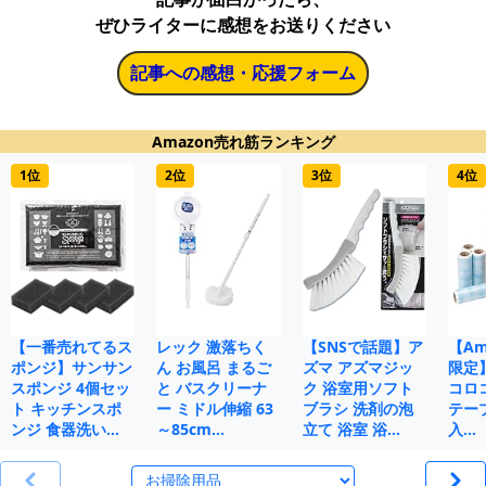
ぜひライターに感想をお送りください
記事への感想・応援フォーム
Amazon売れ筋ランキング
1位
2位
3位
4位
【一番売れてるス
レック 激落ちく
【SNSで話題】ア
【Ama
ポンジ】サンサン
ん お風呂 まるご
ズマ アズマジッ
限定
スポンジ 4個セッ
と バスクリーナ
ク 浴室用ソフト
コロ
ト キッチンスポ
ー ミドル伸縮 63
ブラシ 洗剤の泡
テープ
ンジ 食器洗い…
～85cm…
立て 浴室 浴…
入…