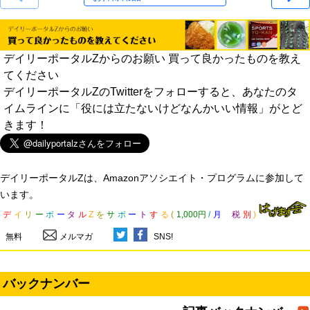
デイリーポータルZからのお願い 買って良かったものを教え
てください
デイリーポータルZのTwitterをフォローすると、あなたのタ
イムラインに「役には立たないけどなんかいい情報」がとど
きます！
デイリーポータルZは、Amazonアソシエイト・プログラムに参加して
います。
デ
イ
リ
ー
ポ
ー
タ
ル
Z
を
サ
ポ
ー
ト
す
る
(
1,000円
/
月
税
別
)
無料
メルマガ
SNS!
バックナンバー