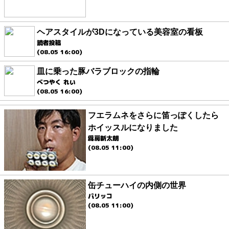
ヘアスタイルが3Dになっている美容室の看板
読者投稿
(08.05 16:00)
皿に乗った豚バラブロックの指輪
べつやく れい
(08.05 16:00)
フエラムネをさらに笛っぽくしたら
ホイッスルになりました
爲房新太朗
(08.05 11:00)
缶チューハイの内側の世界
パリッコ
(08.05 11:00)