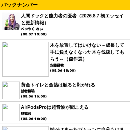
バックナンバー
人間ドックと能力者の医者（2026.8.7 朝エッセイ
と更新情報）
べつやく れい
(08.07 10:00)
木を放置してはいけない～成長して
手に負えなくなった木を伐採しても
らう～（傑作選）
安藤昌教
(08.06 18:00)
黄金トイレと金箔は触ると剥がれる
読者投稿
(08.06 16:00)
AirPodsProは超音波が聞こえる
林雄司
(08.06 16:00)
姉がはまったガムランに自分もはま