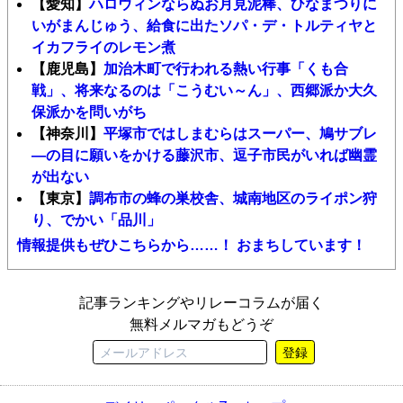
【愛知】
ハロウィンならぬお月見泥棒、ひなまつりに
いがまんじゅう、給食に出たソパ・デ・トルティヤと
イカフライのレモン煮
【鹿児島】
加治木町で行われる熱い行事「くも合
戦」、将来なるのは「こうむい～ん」、西郷派か大久
保派かを問いがち
【神奈川】
平塚市ではしまむらはスーパー、鳩サブレ
―の目に願いをかける藤沢市、逗子市民がいれば幽霊
が出ない
【東京】
調布市の蜂の巣校舎、城南地区のライポン狩
り、でかい「品川」
情報提供もぜひこちらから……！ おまちしています！
記事ランキングやリレーコラムが届く
無料メルマガもどうぞ
登録