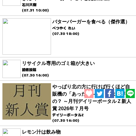
石川大樹
(07.31 10:00)
バターバーガーを食べる（傑作選）
べつやく れい
(07.30 18:00)
リサイクル専用のゴミ箱が大きい
読者投稿
(07.30 16:00)
やっぱり北の方に行けば行くほど自
販機の「あったか～い」率は上がる
の？ ～月刊デイリーポータルＺ新人
賞 2026年７月号
デイリーポータルZ
(07.30 16:00)
レモン汁は飲み物