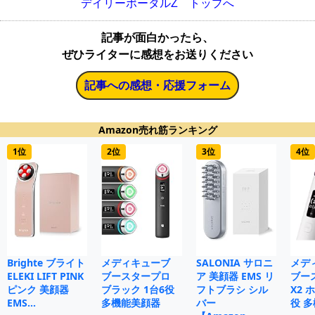
デイリーポータルZ トップへ
記事が面白かったら、
ぜひライターに感想をお送りください
記事への感想・応援フォーム
Amazon売れ筋ランキング
1位
2位
3位
4位
Brighte ブライト
メディキューブ
SALONIA サロニ
メデ
ELEKI LIFT PINK
ブースタープロ
ア 美顔器 EMS リ
ブー
ピンク 美顔器
ブラック 1台6役
フトブラシ シル
X2 
EMS…
多機能美顔器
バー
役 