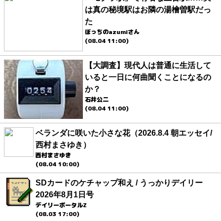
は真の秘境駅はお隣の湯檜曽駅だっ
た
ぼっちのazumiさん
(08.04 11:00)
【大調査】現代人は普通に生活して
いると一日に何曲聞くことになるの
か？
石井公二
(08.04 11:00)
ベランダに咲いた小さな花（2026.8.4 朝エッセイ/
西村まさゆき）
西村まさゆき
(08.04 10:00)
SDカードのケチャップ和え / うっかりデイリー
2026年8月1日号
デイリーポータルZ
(08.03 17:00)