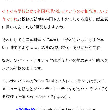
そもそも学校給食で外国料理が出るというのが相当珍しいよ
うですね
と投稿の朝ポキ神田さんもおっしゃる通り、献立表
に書いてあったら2度見しますよね。
それにしても異国料理って本当に「子どもたちにはまだ早
い」味ですよな……。給食の試行錯誤、ありがたやです。
なお、ソパ・デ・トルティヤはどうもかの地のみそ汁的スタ
ンスの汁物のようです。
エルサルバドルのPollos Realというレストランではランチ
メニューを頼むとソパ・デ・トルティヤがセットでついてく
る模様（画像の右下のやつですよね）。
.
@PollosReal
disfrute de los Lunch Ejecutivos