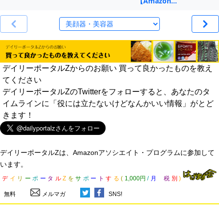
【Amazon…
デイリーポータルZからのお願い 買って良かったものを教え
てください
デイリーポータルZのTwitterをフォローすると、あなたのタ
イムラインに「役には立たないけどなんかいい情報」がとど
きます！
デイリーポータルZは、Amazonアソシエイト・プログラムに参加して
います。
デ
イ
リ
ー
ポ
ー
タ
ル
Z
を
サ
ポ
ー
ト
す
る
(
1,000円
/
月
税
別
)
無料
メルマガ
SNS!