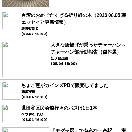
台湾のおめでたすぎる折り紙の本（2026.08.05 朝
エッセイと更新情報）
唐沢むぎこ
(08.05 10:00)
大きな唐揚げが乗ったチャーハン～
チャーハン部活動報告（傑作選）
江ノ島茂道
(08.04 18:00)
ちょこ煎がカインズPBで販売してました
読者投稿
(08.04 16:00)
世田谷区民会館行きのバスは1日1本
べつやく れい
(08.04 16:00)
「モグラ駅」で有名な土合駅……実