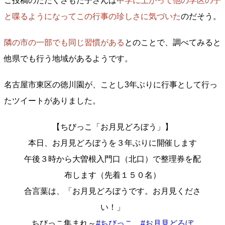
ご投稿のだだくさもた子さんは
中学に上がって他の学区の子
と喋るようになってこの行事の珍しさに気づいた
のだそう。
隣の市の一部でも同じ習慣がある
とのことで、調べてみると
他県でも行う地域があるようです。
名古屋市東区の徳川園が、ことし3年ぶりに行事として行っ
たツイートがありました。
【ちびっこ「お月見どろぼう」】
本日、お月見どろぼうを３年ぶりに開催します
午後３時から大曽根入門口（北口）で整理券を配
布します（先着１５０名）
合言葉は、「お月見どろぼうです。お月見くださ
い！」
ちびっこ集まれ～
#ちびっこ
#お月見どろぼ