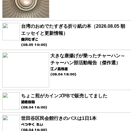
台湾のおめでたすぎる折り紙の本（2026.08.05 朝
エッセイと更新情報）
唐沢むぎこ
(08.05 10:00)
大きな唐揚げが乗ったチャーハン～
チャーハン部活動報告（傑作選）
江ノ島茂道
(08.04 18:00)
ちょこ煎がカインズPBで販売してました
読者投稿
(08.04 16:00)
世田谷区民会館行きのバスは1日1本
べつやく れい
(08.04 16:00)