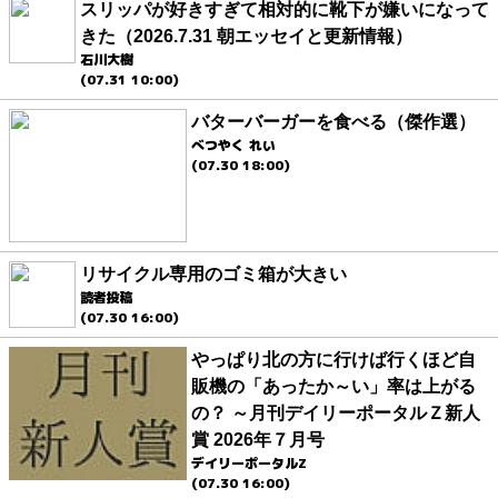
スリッパが好きすぎて相対的に靴下が嫌いになって
きた（2026.7.31 朝エッセイと更新情報）
石川大樹
(07.31 10:00)
バターバーガーを食べる（傑作選）
べつやく れい
(07.30 18:00)
リサイクル専用のゴミ箱が大きい
読者投稿
(07.30 16:00)
やっぱり北の方に行けば行くほど自
販機の「あったか～い」率は上がる
の？ ～月刊デイリーポータルＺ新人
賞 2026年７月号
デイリーポータルZ
(07.30 16:00)