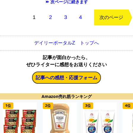
⏩ 次ページに続きます
もどる
1
2
3
4
次のページ
デイリーポータルZ トップへ
記事が面白かったら、
ぜひライターに感想をお送りください
記事への感想・応援フォーム
Amazon売れ筋ランキング
1位
2位
3位
4位