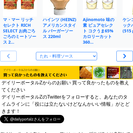
マ・マー リッチ
ハインツ (HEINZ)
Ajinomoto 味の
ケン
セレクト RICH
アメリカンスタイ
素 ピュアセレク
ック
SELECT お肉ごろ
ル バーガーソー
ト コクうま65%
(515
ごろのミートソー
ス 220ml
カロリーカット
ス 2…
360…
デイリーポータルZからのお願い 買って良かったものを教え
てください
デイリーポータルZのTwitterをフォローすると、あなたのタ
イムラインに「役には立たないけどなんかいい情報」がとど
きます！