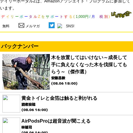
デイリーポータルZは、Amazonアソシエイト・プログラムに参加して
います。
デ
イ
リ
ー
ポ
ー
タ
ル
Z
を
サ
ポ
ー
ト
す
る
(
1,000円
/
月
税
別
)
無料
メルマガ
SNS!
バックナンバー
木を放置してはいけない～成長して
手に負えなくなった木を伐採しても
らう～（傑作選）
安藤昌教
(08.06 18:00)
黄金トイレと金箔は触ると剥がれる
読者投稿
(08.06 16:00)
AirPodsProは超音波が聞こえる
林雄司
(08.06 16:00)