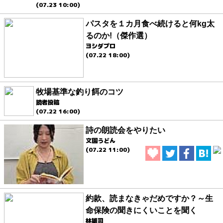
(07.23 10:00)
パスタを１カ月食べ続けると何kg太
るのか!（傑作選）
ヨシダプロ
(07.22 18:00)
牧場基準な釣り餌のコツ
読者投稿
(07.22 16:00)
詩の朗読会をやりたい
文園うどん
(07.22 11:00)
約款、読まなきゃだめですか？～生
命保険の聞きにくいことを聞く
林雄司