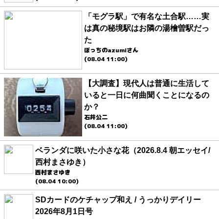
「モグラ駅」で有名な土合駅……実
は真の秘境駅はお隣の湯檜曽駅だっ
た
ぼっちのazumiさん
(08.04 11:00)
【大調査】現代人は普通に生活して
いると一日に何曲聞くことになるの
か？
石井公二
(08.04 11:00)
ベランダに咲いた小さな花（2026.8.4 朝エッセイ/
西村まさゆき）
西村まさゆき
(08.04 10:00)
SDカードのケチャップ和え / うっかりデイリー
2026年8月1日号