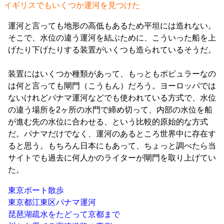
イギリスでもいくつか運河を見つけた
運河と言っても地形の高低もあるため平坦には造れない。
そこで、水位の違う運河を結ぶために、こういった船を上
げたり下げたりする装置がいくつも造られているそうだ。
装置にはいくつか種類があって、もっともポピュラーなの
は何と言っても閘門（こうもん）だろう。ヨーロッパでは
ないけれどパナマ運河などでも使われている方式で、水位
の違う場所を2ヶ所の水門で締め切って、内部の水位を船
が進む先の水位に合わせる、という比較的原始的な方式
だ。パナマだけでなく、運河のあるところ世界中に存在す
ると思う。もちろん日本にもあって、ちょっと調べたら当
サイトでも過去に何人かのライターが閘門を取り上げてい
た。
東京ボート散歩
東京都江東区パナマ運河
琵琶湖疏水をたどって京都まで