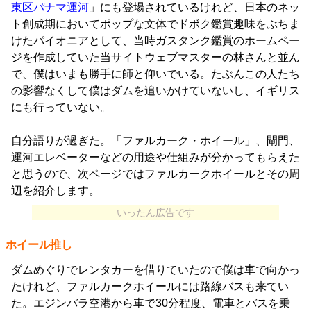
東区パナマ運河
」にも登場されているけれど、日本のネッ
ト創成期においてポップな文体でドボク鑑賞趣味をぶちま
けたパイオニアとして、当時ガスタンク鑑賞のホームペー
ジを作成していた当サイトウェブマスターの林さんと並ん
で、僕はいまも勝手に師と仰いでいる。たぶんこの人たち
の影響なくして僕はダムを追いかけていないし、イギリス
にも行っていない。
自分語りが過ぎた。「ファルカーク・ホイール」、閘門、
運河エレベーターなどの用途や仕組みが分かってもらえた
と思うので、次ページではファルカークホイールとその周
辺を紹介します。
いったん広告です
ホイール推し
ダムめぐりでレンタカーを借りていたので僕は車で向かっ
たけれど、ファルカークホイールには路線バスも来てい
た。エジンバラ空港から車で30分程度、電車とバスを乗