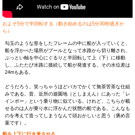
およそ5分で半回転する（動き始めるのは5分30秒過ぎか
ら）
勾玉のような形をしたフレームの中に船が入っていくと、
船を浮かべた場所がプールとなって水路から切り離され、
ぶっとい軸を中心にぐるりと半回転して上（下）に移動
し、ふたたび水路に接続して船が発進する。その水位差は
24mもある。
どうだろう。笑っちゃうほどバカでかくて無茶苦茶な仕組
みである。昔、近所の遊園地（としまえん）にあった「レ
インボー」という乗り物に似ている。けれど、こちらが載
せるのは人が乗り水に浮かんだ状態の船である。こんなも
のを考えて造ってしまうなんて頭おかしいと思う（褒め言
葉です）。
船を上下に行き来させる