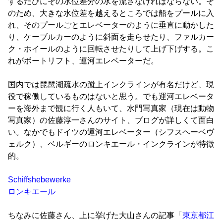
するたびにその水位差分の水を流さなければならない。そ
のため、大きな水位差を越えるところでは船をプールに入
れ、そのプールごとエレベーターのように垂直に動かした
り、ケーブルカーのように斜面を走らせたり、ファルカー
ク・ホイールのように回転させたりして上げ下げする。こ
れがボートリフト、運河エレベーターだ。
国内では琵琶湖疏水の蹴上インクラインが有名だけど、現
役で稼働しているものはないと思う。でも運河エレベータ
ーを海外まで観に行く人もいて、水門写真家（現在は動物
写真家）の佐藤淳一さんのサイト、ブログが詳しくて面白
い。なかでもドイツの運河エレベーター（シフスヘーベヴ
ェルク）、ベルギーのロンキエール・インクラインが特徴
的。
Schiffshebewerke
ロンキエール
ちなみに佐藤さん、上に挙げた大山さんの記事「
東京都江