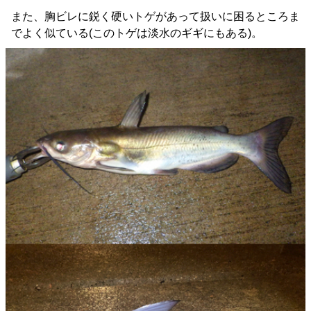
また、胸ビレに鋭く硬いトゲがあって扱いに困るところま
でよく似ている(このトゲは淡水のギギにもある)。