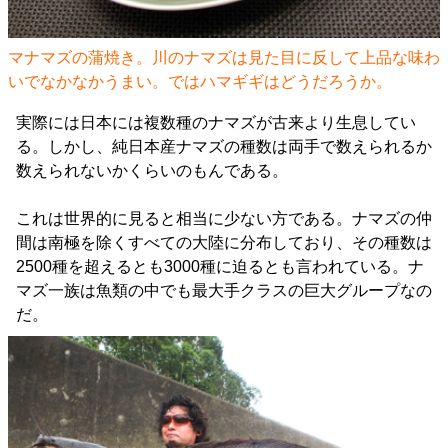
マナマズの蒲焼き。
川のナマズは見た目に反して上品な味わ
いでなかなかうまい。ではハマギギはどうだろうか
。
実際には日本には複数種のナマズが古来より生息してい
る。しかし、純日本産ナマズの種数は両手で数えられるか
数えられないかくらいのもんである。
これは世界的に見ると相当に少ない方である。ナマズの仲
間は南極を除くすべての大陸に分布しており、その種数は
2500種を超えるとも3000種に迫るとも言われている。ナ
マズ一族は魚類の中でも最大手クラスの巨大グループなの
だ。