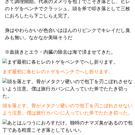
さて調理開始。代表のヌメリを包丁でこそぎ落とし、ヒレ
のトゲをペンチでクラッシュ。頭を斧で叩き落として三枚
におろしたら下ごしらえ完了。
身はやわらかいが色合いはほんのりピンクでキレイだし臭
みも無い。なかなか美味そうだ
※血抜きとエラ・内臓の除去は海で済ませてきた。
まず最初に各ヒレのトゲをペンチでへし折ります。
頭を落とす。骨がメタクソ硬いので包丁を刃こぼれさせない
よう注意。僕は旅行カバンに入っていた斧でたたき切った。