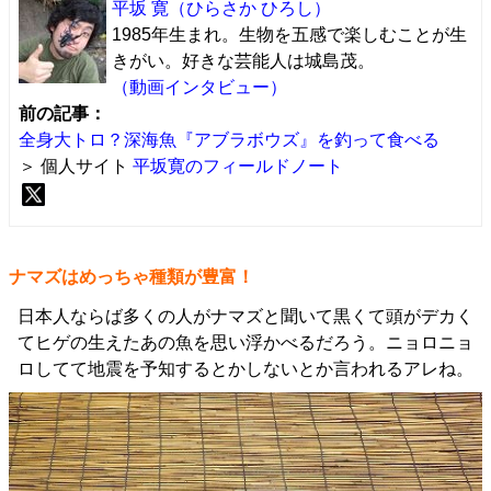
平坂 寛
（ひらさか ひろし）
1985年生まれ。生物を五感で楽しむことが生
きがい。好きな芸能人は城島茂。
（動画インタビュー）
前の記事：
全身大トロ？深海魚『アブラボウズ』を釣って食べる
＞ 個人サイト
平坂寛のフィールドノート
ナマズはめっちゃ種類が豊富！
日本人ならば多くの人がナマズと聞いて黒くて頭がデカく
てヒゲの生えたあの魚を思い浮かべるだろう。ニョロニョ
ロしてて地震を予知するとかしないとか言われるアレね。