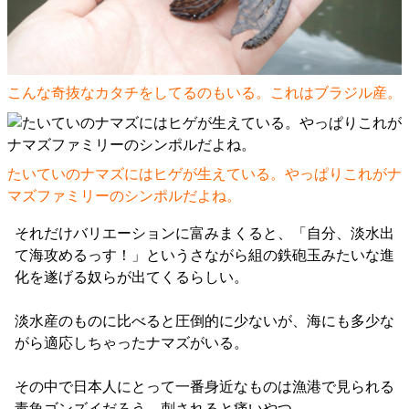
こんな奇抜なカタチをしてるのもいる。これはブラジル産。
たいていのナマズにはヒゲが生えている。やっぱりこれがナ
マズファミリーのシンポルだよね。
それだけバリエーションに富みまくると、「自分、淡水出
て海攻めるっす！」というさながら組の鉄砲玉みたいな進
化を遂げる奴らが出てくるらしい。
淡水産のものに比べると圧倒的に少ないが、海にも多少な
がら適応しちゃったナマズがいる。
その中で日本人にとって一番身近なものは漁港で見られる
毒魚ゴンズイだろう。刺されると痛いやつ。