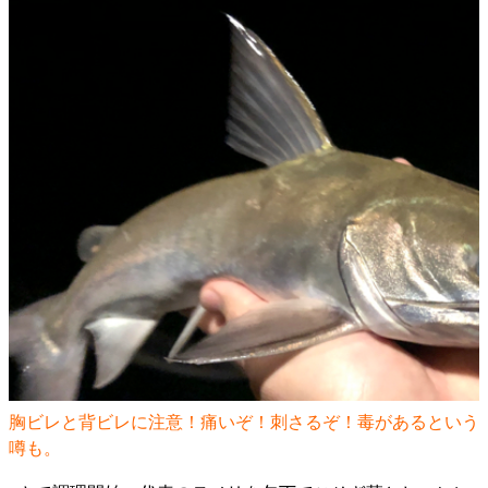
胸ビレと背ビレに注意！痛いぞ！刺さるぞ！毒があるという
噂も。