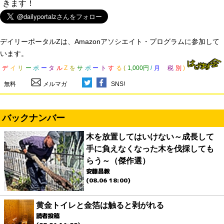
きます！
デイリーポータルZは、Amazonアソシエイト・プログラムに参加して
います。
デ
イ
リ
ー
ポ
ー
タ
ル
Z
を
サ
ポ
ー
ト
す
る
(
1,000円
/
月
税
別
)
無料
メルマガ
SNS!
バックナンバー
木を放置してはいけない～成長して
手に負えなくなった木を伐採しても
らう～（傑作選）
安藤昌教
(08.06 18:00)
黄金トイレと金箔は触ると剥がれる
読者投稿