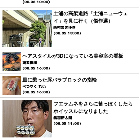
(08.06 10:00)
土浦の高架道路「土浦ニューウェ
イ」を見に行く（傑作選）
西村まさゆき
(08.05 18:00)
ヘアスタイルが3Dになっている美容室の看板
読者投稿
(08.05 16:00)
皿に乗った豚バラブロックの指輪
べつやく れい
(08.05 16:00)
フエラムネをさらに笛っぽくしたら
ホイッスルになりました
爲房新太朗
(08.05 11:00)