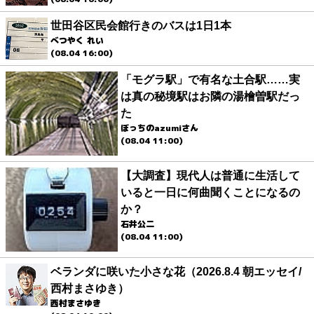
世田谷区民会館行きのバスは1日1本
べつやく れい
(08.04 16:00)
「モグラ駅」で有名な土合駅……実
は真の秘境駅はお隣の湯檜曽駅だっ
た
ぼっちのazumiさん
(08.04 11:00)
【大調査】現代人は普通に生活して
いると一日に何曲聞くことになるの
か？
石井公二
(08.04 11:00)
ベランダに咲いた小さな花（2026.8.4 朝エッセイ/
西村まさゆき）
西村まさゆき