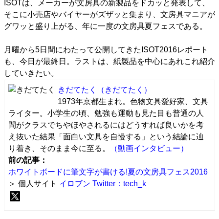
ISOTは、メーカーが文房具の新製品をドカッと発表して、
そこに小売店やバイヤーがズザッと集まり、文房具マニアが
グワッと盛り上がる、年に一度の文房具夏フェスである。
月曜から5日間にわたって公開してきたISOT2016レポート
も、今日が最終日。ラストは、紙製品を中心にあれこれ紹介
していきたい。
きだてたく
（きだてたく）
1973年京都生まれ。色物文具愛好家、文具
ライター。小学生の頃、勉強も運動も見た目も普通の人
間がクラスでちやほやされるにはどうすれば良いかを考
え抜いた結果「面白い文具を自慢する」という結論に辿
り着き、そのまま今に至る。
（動画インタビュー）
前の記事：
ホワイトボードに筆文字が書ける!夏の文房具フェス2016
＞ 個人サイト
イロブン
Twitter：tech_k