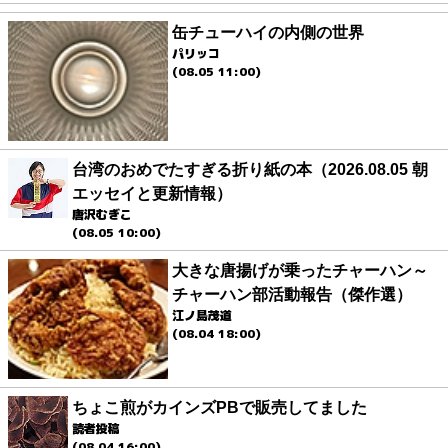
缶チューハイの内側の世界
パリッコ
(08.05 11:00)
台湾のおめでたすぎる折り紙の本（2026.08.05 朝
エッセイと更新情報）
唐沢むぎこ
(08.05 10:00)
大きな唐揚げが乗ったチャーハン～
チャーハン部活動報告（傑作選）
江ノ島茂道
(08.04 18:00)
ちょこ煎がカインズPBで販売してました
読者投稿
(08.04 16:00)