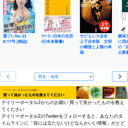
週プレNo.33
ヤバい日本の住所
サピエンス全史
継体
8/17号 [雑誌]
(幻冬舎新書)
上下合本版 文明
に現
の構造と人類の幸
の「
福
公新
デイリーポータルZからのお願い 買って良かったものを教え
てください
デイリーポータルZのTwitterをフォローすると、あなたのタ
イムラインに「役には立たないけどなんかいい情報」がとど