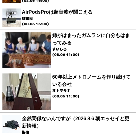
(08.06 16:00)
AirPodsProは超音波が聞こえる
林雄司
(08.06 16:00)
姉がはまったガムランに自分もはま
ってみる
まいしろ
(08.06 11:00)
60年以上メトロノームを作り続けて
いる会社
井上マサキ
(08.06 11:00)
全然関係ないんですが（2026.8.6 朝エッセイと更
新情報）
佐伯