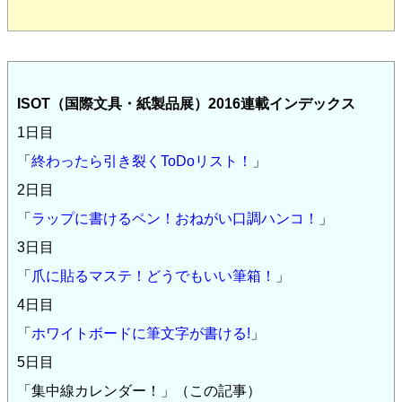
ISOT（国際文具・紙製品展）2016連載インデックス
1日目
「
終わったら引き裂くToDoリスト！
」
2日目
「
ラップに書けるペン！おねがい口調ハンコ！
」
3日目
「
爪に貼るマステ！どうでもいい筆箱！
」
4日目
「
ホワイトボードに筆文字が書ける!
」
5日目
「集中線カレンダー！」（この記事）