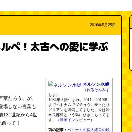
2016年5月25日
ネルペ！太古への愛に学ぶ
ネルソン水嶋
（ねるそんみず
しま）
言葉だろう。が、
1984年大阪生まれ。2011～2019年
までベトナムでダチョウに乗ったり
登場しない言葉も
ドリアンを装備してました。今は沖
131世紀から4世
永良部島という島にひきこもってま
す。（
動画インタビュー
）
紀前って！
前の記事：
ベトナムの個人経営の焼