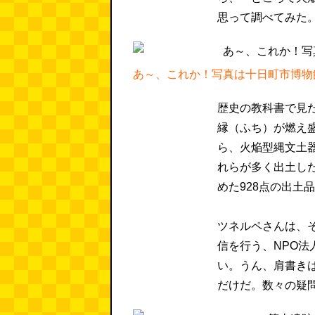
思って調べてみた
あ～、これか！写真は十日町市博物
歴史の教科書で見
縁（ふち）が燃え
ら、火焔型縄文土
れらが多く出土し
めた928点の出土
ツネルペさんは、
信を行う、NPO
い。うん、肩書き
だけだ。数々の疑