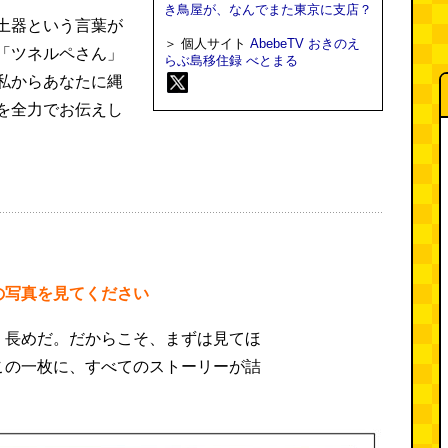
き鳥屋が、なんでまた東京に支店？
土器という言葉が
＞ 個人サイト
AbebeTV おきのえ
「ツネルペさん」
らぶ島移住録
べとまる
私からあなたに縄
を全力でお伝えし
の写真を見てください
、長めだ。だからこそ、まずは見てほ
この一枚に、すべてのストーリーが詰
。