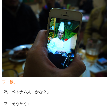
フ「彼」
私「ベトナム人…かな？」
フ「そうそう」