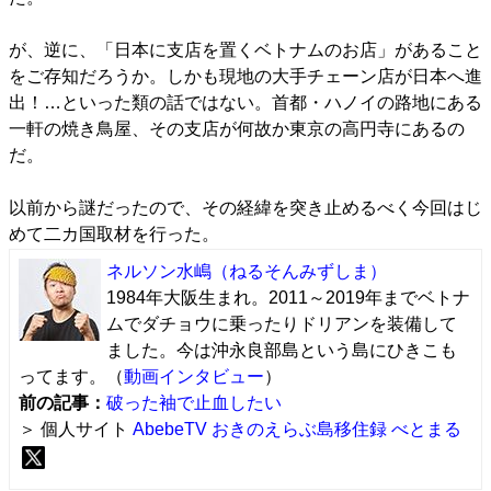
が、逆に、「日本に支店を置くベトナムのお店」があること
をご存知だろうか。しかも現地の大手チェーン店が日本へ進
出！…といった類の話ではない。首都・ハノイの路地にある
一軒の焼き鳥屋、その支店が何故か東京の高円寺にあるの
だ。
以前から謎だったので、その経緯を突き止めるべく今回はじ
めて二カ国取材を行った。
ネルソン水嶋
（ねるそんみずしま）
1984年大阪生まれ。2011～2019年までベトナ
ムでダチョウに乗ったりドリアンを装備して
ました。今は沖永良部島という島にひきこも
ってます。（
動画インタビュー
）
前の記事：
破った袖で止血したい
＞ 個人サイト
AbebeTV おきのえらぶ島移住録
べとまる