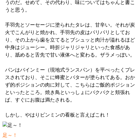
うのだ。せめて、その代わり、味についてはちゃんと書こ
うと思う。
手羽先とソーセージに塗られたタレは、甘辛い。それが炭
火でこんがりと焼かれ、手羽先の皮はパリパリとしてお
り、その上から歯を立てるとブシュッと肉汁が溢れるほど
中身はジューシー。時折ジャリジャリといった食感があ
り、舐めると舌先で甘い液体へと変わる。ザラメっぽい。
パンはバインミー（現地式ランスパン）を平べったくプレ
スされており、そこに蜂蜜とバターが塗られてある。おか
ず的ポジションの肉に対して、こちらはご飯的ポジション
といったところ。焼き鳥といっしょにバクバクと頬張れ
ば、すぐにお腹は満たされる。
しかし、やはりビンミンの看板と言えばこれ！
足～！