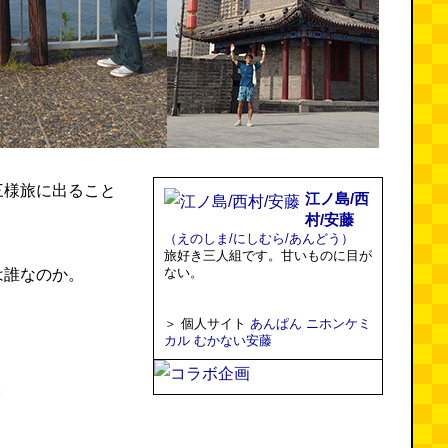
三様旅に出ること
江ノ島/西
村/安藤
（えのしま/にしむら/あんどう）
旅好き三人組です。甘いものに目が
ない。
は誰なのか。
＞ 個人サイト
あんぱん
ニホンケミ
カル
むかない安藤
。