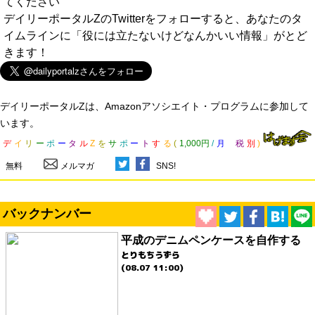
てください
デイリーポータルZのTwitterをフォローすると、あなたのタ
イムラインに「役には立たないけどなんかいい情報」がとど
きます！
デイリーポータルZは、Amazonアソシエイト・プログラムに参加して
います。
デ
イ
リ
ー
ポ
ー
タ
ル
Z
を
サ
ポ
ー
ト
す
る
(
1,000円
/
月
税
別
)
無料
メルマガ
SNS!
バックナンバー
平成のデニムペンケースを自作する
とりもちうずら
(08.07 11:00)