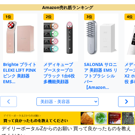
Amazon売れ筋ランキング
1位
2位
3位
4位
Brighte ブライト
メディキューブ
SALONIA サロニ
メデ
ELEKI LIFT PINK
ブースタープロ
ア 美顔器 EMS リ
ブー
ピンク 美顔器
ブラック 1台6役
フトブラシ シル
X2 
EMS…
多機能美顔器
バー
役 
【Amazon…
デイリーポータルZからのお願い 買って良かったものを教え