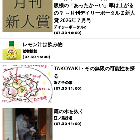
販機の「あったか～い」率は上がる
の？ ～月刊デイリーポータルＺ新人
賞 2026年７月号
デイリーポータルZ
(07.30 16:00)
レモン汁は飲み物
読者投稿
(07.30 16:00)
TAKOYAKI・その無限の可能性を探
る
みさ子の娘
(07.30 11:00)
庭の木を抜く
江ノ島茂道
(07.30 11:00)