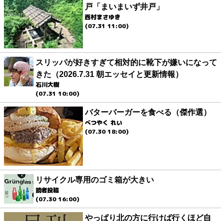
戸「まいまいず井戸」
西村まさゆき
(07.31 11:00)
スリッパが好きすぎて相対的に靴下が嫌いになって
きた（2026.7.31 朝エッセイと更新情報）
石川大樹
(07.31 10:00)
バターバーガーを食べる（傑作選）
べつやく れい
(07.30 18:00)
リサイクル専用のゴミ箱が大きい
読者投稿
(07.30 16:00)
やっぱり北の方に行けば行くほど自