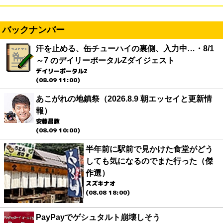
バックナンバー
汗を止める、缶チューハイの裏側、入力中…・8/1
～7 のデイリーポータルZダイジェスト
デイリーポータルZ
(08.09 11:00)
あこがれの地鎮祭（2026.8.9 朝エッセイと更新情
報）
安藤昌教
(08.09 10:00)
半年前に駅前で見かけた食堂がどう
しても気になるのでまた行った（傑
作選）
スズキナオ
(08.08 18:00)
PayPayでゲシュタルト崩壊しそう