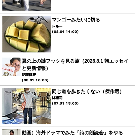
マンゴーみたいに切る
トルー
(08.01 11:00)
翼の上の謎フックを見る旅（2026.8.1 朝エッセイ
と更新情報）
伊藤健史
(08.01 10:00)
同じ道を歩きたくない（傑作選）
林雄司
(07.31 18:00)
動画）海外ドラマでみた「詩の朗読会」をやる