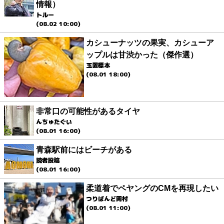
情報）
トルー
(08.02 10:00)
カシューナッツの果実、カシューア
ップルは甘渋かった（傑作選）
玉置標本
(08.01 18:00)
非常口の可能性があるタイヤ
んちゅたぐい
(08.01 16:00)
青森駅前にはビーチがある
読者投稿
(08.01 16:00)
柔道着でペヤングのCMを再現したい
つりばんど岡村
(08.01 11:00)