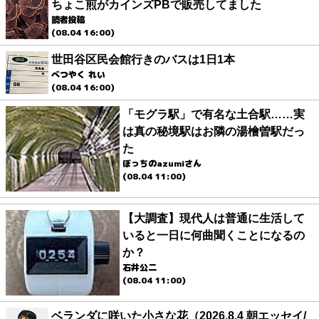
ちょこ煎がカインズPBで販売してました
読者投稿
(08.04 16:00)
世田谷区民会館行きのバスは1日1本
べつやく れい
(08.04 16:00)
「モグラ駅」で有名な土合駅……実
は真の秘境駅はお隣の湯檜曽駅だっ
た
ぼっちのazumiさん
(08.04 11:00)
【大調査】現代人は普通に生活して
いると一日に何曲聞くことになるの
か？
石井公二
(08.04 11:00)
ベランダに咲いた小さな花（2026.8.4 朝エッセイ/