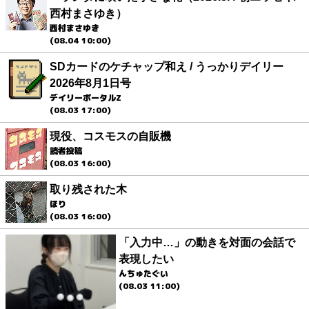
西村まさゆき）
西村まさゆき
(08.04 10:00)
SDカードのケチャップ和え / うっかりデイリー
2026年8月1日号
デイリーポータルZ
(08.03 17:00)
現役、コスモスの自販機
読者投稿
(08.03 16:00)
取り残された木
ほり
(08.03 16:00)
「入力中…」の動きを対面の会話で
表現したい
んちゅたぐい
(08.03 11:00)