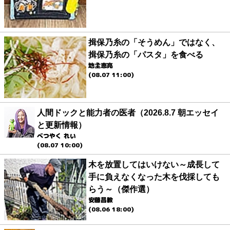
揖保乃糸の「そうめん」ではなく、
揖保乃糸の「パスタ」を食べる
地主恵亮
(08.07 11:00)
人間ドックと能力者の医者（2026.8.7 朝エッセイ
と更新情報）
べつやく れい
(08.07 10:00)
木を放置してはいけない～成長して
手に負えなくなった木を伐採しても
らう～（傑作選）
安藤昌教
(08.06 18:00)