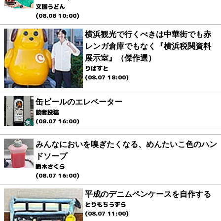
文園うどん
(08.08 10:00)
横浜観光で行くべきは中華街でも赤
レンガ倉庫でもなく『横浜税関資料
展示室』（傑作選）
りばすと
(08.07 18:00)
缶ビールのエレベーター
読者投稿
(08.07 16:00)
みんなにおいを嗅ぎたくなる、めんたいこ色のハン
ドソープ
鈴木さくら
(08.07 16:00)
平成のデニムペンケースを自作する
とりもちうずら
(08.07 11:00)