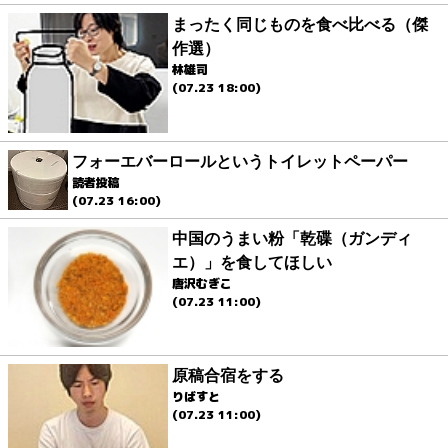
まったく同じものを食べ比べる（傑
作選）
林雄司
(07.23 18:00)
フォーエバーロールというトイレットペーパー
読者投稿
(07.23 16:00)
中国のうまい粉「乾碟（ガンディ
エ）」を食してほしい
唐沢むぎこ
(07.23 11:00)
原稿合宿をする
りばすと
(07.23 11:00)