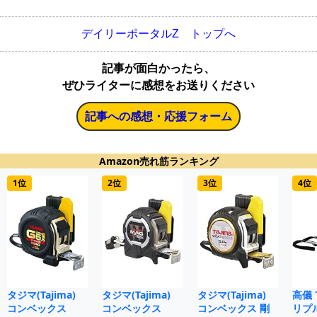
デイリーポータルZ トップへ
記事が面白かったら、
ぜひライターに感想をお送りください
記事への感想・応援フォーム
Amazon売れ筋ランキング
1位
2位
3位
4位
タジマ(Tajima)
タジマ(Tajima)
タジマ(Tajima)
高儀 
コンベックス
コンベックス
コンベックス 剛
リプ