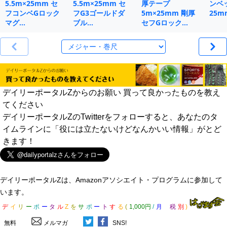
5.5m×25mm セ
5.5m×25mm セ
厚テープ
ンベ
フコンベGロック
フG3ゴールドダ
5m×25mm 剛厚
25m
マグ…
ブル…
セフGロック…
デイリーポータルZからのお願い 買って良かったものを教え
てください
デイリーポータルZのTwitterをフォローすると、あなたのタ
イムラインに「役には立たないけどなんかいい情報」がとど
きます！
デイリーポータルZは、Amazonアソシエイト・プログラムに参加して
います。
デ
イ
リ
ー
ポ
ー
タ
ル
Z
を
サ
ポ
ー
ト
す
る
(
1,000円
/
月
税
別
)
無料
メルマガ
SNS!