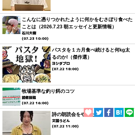
こんなに憑りつかれたように何かをむさぼり食べた
ことは（2026.7.23 朝エッセイと更新情報）
石川大樹
(07.23 10:00)
パスタを１カ月食べ続けると何kg太
るのか!（傑作選）
ヨシダプロ
(07.22 18:00)
牧場基準な釣り餌のコツ
読者投稿
(07.22 16:00)
詩の朗読会をやりたい
文園うどん
(07.22 11:00)