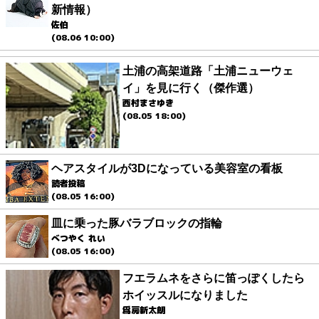
新情報）
佐伯
(08.06 10:00)
土浦の高架道路「土浦ニューウェ
イ」を見に行く（傑作選）
西村まさゆき
(08.05 18:00)
ヘアスタイルが3Dになっている美容室の看板
読者投稿
(08.05 16:00)
皿に乗った豚バラブロックの指輪
べつやく れい
(08.05 16:00)
フエラムネをさらに笛っぽくしたら
ホイッスルになりました
爲房新太朗