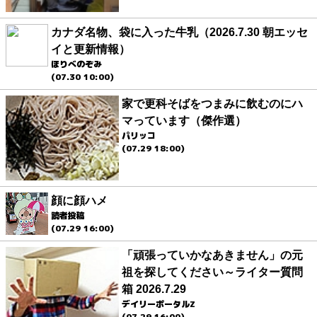
カナダ名物、袋に入った牛乳（2026.7.30 朝エッセ
イと更新情報）
ほりべのぞみ
(07.30 10:00)
家で更科そばをつまみに飲むのにハ
マっています（傑作選）
パリッコ
(07.29 18:00)
顔に顔ハメ
読者投稿
(07.29 16:00)
「頑張っていかなあきません」の元
祖を探してください～ライター質問
箱 2026.7.29
デイリーポータルZ
(07.29 16:00)