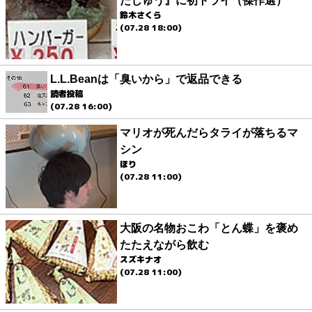
たじゅう』に初トライ（傑作選）
鈴木さくら
(07.28 18:00)
L.L.Beanは「臭いから」で返品できる
読者投稿
(07.28 16:00)
マリオが死んだらタライが落ちるマ
シン
ほり
(07.28 11:00)
大阪の名物おこわ「とん蝶」を褒め
たたえながら飲む
スズキナオ
(07.28 11:00)