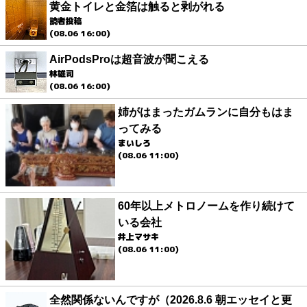
黄金トイレと金箔は触ると剥がれる
読者投稿
(08.06 16:00)
AirPodsProは超音波が聞こえる
林雄司
(08.06 16:00)
姉がはまったガムランに自分もはま
ってみる
まいしろ
(08.06 11:00)
60年以上メトロノームを作り続けて
いる会社
井上マサキ
(08.06 11:00)
全然関係ないんですが（2026.8.6 朝エッセイと更