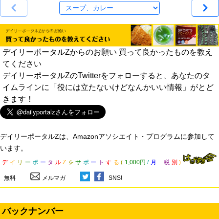
デイリーポータルZからのお願い 買って良かったものを教え
てください
デイリーポータルZのTwitterをフォローすると、あなたのタ
イムラインに「役には立たないけどなんかいい情報」がとど
きます！
デイリーポータルZは、Amazonアソシエイト・プログラムに参加して
います。
デ
イ
リ
ー
ポ
ー
タ
ル
Z
を
サ
ポ
ー
ト
す
る
(
1,000円
/
月
税
別
)
無料
メルマガ
SNS!
バックナンバー