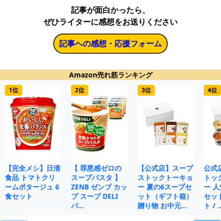
記事が面白かったら、
ぜひライターに感想をお送りください
記事への感想・応援フォーム
Amazon売れ筋ランキング
1位
2位
3位
4位
【完全メシ】日清
【 罪悪感ゼロの
【公式店】スープ
公式
食品 トマトクリ
スープパスタ 】
ストックトーキョ
トッ
ームポタージュ 6
ZENB ゼンブ カッ
ー 夏の6スープセ
ー 人
食セット
プ スープ DELI
ット（ギフト箱）
セット
パ…
贈り物 お中元…
ト / 