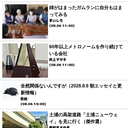
姉がはまったガムランに自分もはま
ってみる
まいしろ
(08.06 11:00)
60年以上メトロノームを作り続けて
いる会社
井上マサキ
(08.06 11:00)
全然関係ないんですが（2026.8.6 朝エッセイと更
新情報）
佐伯
(08.06 10:00)
土浦の高架道路「土浦ニューウェ
イ」を見に行く（傑作選）
西村まさゆき