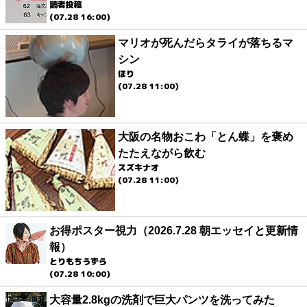
読者投稿
(07.28 16:00)
マリオが死んだらタライが落ちるマ
シン
ほり
(07.28 11:00)
大阪の名物おこわ「とん蝶」を褒め
たたえながら飲む
スズキナオ
(07.28 11:00)
お得ポスター視力（2026.7.28 朝エッセイと更新情
報）
とりもちうずら
(07.28 10:00)
大容量2.8kgの洗剤で巨大パンツを洗ってみた