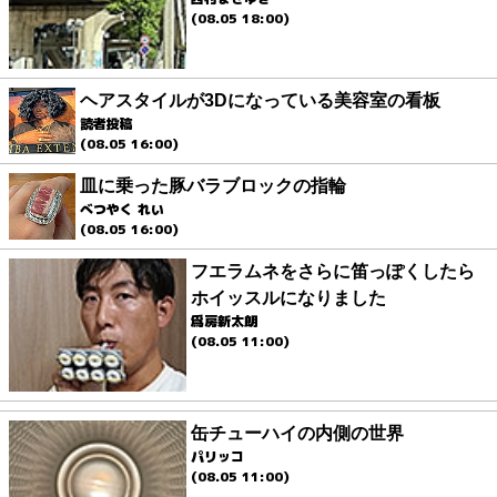
(08.05 18:00)
ヘアスタイルが3Dになっている美容室の看板
読者投稿
(08.05 16:00)
皿に乗った豚バラブロックの指輪
べつやく れい
(08.05 16:00)
フエラムネをさらに笛っぽくしたら
ホイッスルになりました
爲房新太朗
(08.05 11:00)
缶チューハイの内側の世界
パリッコ
(08.05 11:00)