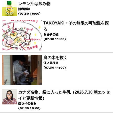
レモン汁は飲み物
読者投稿
(07.30 16:00)
TAKOYAKI・その無限の可能性を探
る
みさ子の娘
(07.30 11:00)
庭の木を抜く
江ノ島茂道
(07.30 11:00)
カナダ名物、袋に入った牛乳（2026.7.30 朝エッセ
イと更新情報）
ほりべのぞみ
(07.30 10:00)