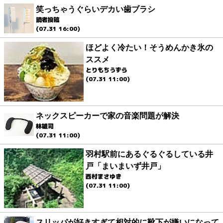
笑っちゃうぐらいデカい歯ブラシ
読者投稿
(07.31 16:00)
ほどよく冷たい！そうめんかき氷の
ススメ
とりもちうずら
(07.31 11:00)
ネックスピーカーで家の音楽問題が解決
林雄司
(07.31 11:00)
羽村駅前にあるぐるぐるしている井
戸「まいまいず井戸」
西村まさゆき
(07.31 11:00)
スリッパが好きすぎて相対的に靴下が嫌いになって