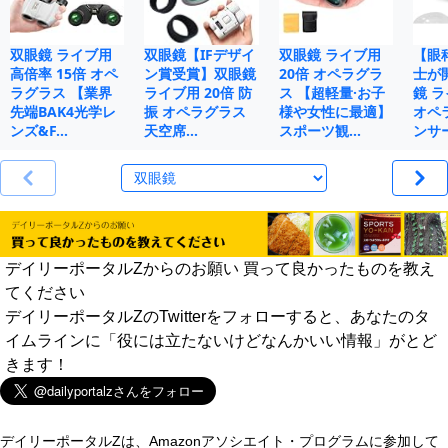
双眼鏡 ライブ用
双眼鏡【IFデザイ
双眼鏡 ライブ用
【眼
高倍率 15倍 オペ
ン賞受賞】双眼鏡
20倍 オペラグラ
士が
ラグラス 【業界
ライブ用 20倍 防
ス 【超軽量·お子
鏡 ラ
先端BAK4光学レ
振 オペラグラス
様や女性に最適】
オペ
ンズ&F…
天空席…
スポーツ観…
ンサ
デイリーポータルZからのお願い 買って良かったものを教え
てください
デイリーポータルZのTwitterをフォローすると、あなたのタ
イムラインに「役には立たないけどなんかいい情報」がとど
きます！
デイリーポータルZは、Amazonアソシエイト・プログラムに参加して