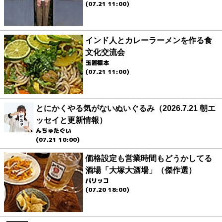
(07.21 11:00)
インド人とカレーラーメンを作る食
文化交流会
玉置標本
(07.21 11:00)
とにかくやる気がないぬいぐるみ（2026.7.21 朝エ
ッセイと更新情報）
んちゅたぐい
(07.21 10:00)
価格設定も営業時間もどうかしてる
酒場「大塚大酒場」（傑作選）
パリッコ
(07.20 18:00)