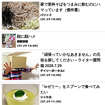
家で更科そばをつまみに飲むのにハ
マっています（傑作選）
パリッコ
(07.29 18:00)
顔に顔ハメ
読者投稿
(07.29 16:00)
「頑張っていかなあきません」の元
祖を探してください～ライター質問
箱 2026.7.29
デイリーポータルZ
(07.29 16:00)
「inゼリー」をスプーンで食べてみ
たい
シャカ夫
(07.29 11:00)