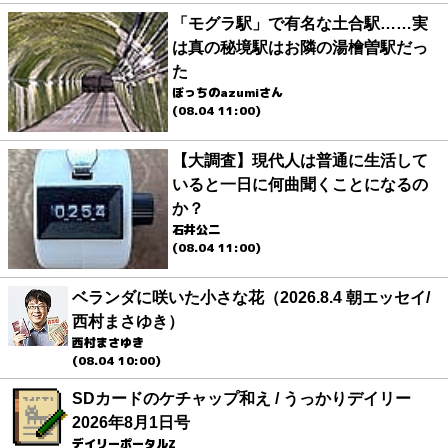
「モグラ駅」で有名な土合駅……実
は真の秘境駅はお隣の湯檜曽駅だっ
た
ぼっちのazumiさん
(08.04 11:00)
【大調査】現代人は普通に生活して
いると一日に何曲聞くことになるの
か？
石井公二
(08.04 11:00)
ベランダに咲いた小さな花（2026.8.4 朝エッセイ/
西村まさゆき）
西村まさゆき
(08.04 10:00)
SDカードのケチャップ和え / うっかりデイリー
2026年8月1日号
デイリーポータルZ