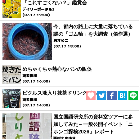
「これすごくない？」鑑賞会
デイリーポータルZ
(07.17 19:00)
今、都内の路上に大量に落ちている
謎の「ゴム輪」を大調査（傑作選）
石井公二
(07.17 18:00)
めちゃくちゃ熱心なパンの販促
読者投稿
(07.17 16:00)
ピクルス液入り抹茶ドリンクがあった
読者投稿
(07.17 14:00)
国立国語研究所の資料室ツアーに参
加してみた～一般公開イベント「ニ
ホンゴ探検2026」レポート
西村まさゆき