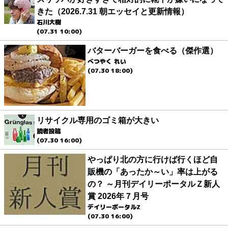
きた（2026.7.31 朝エッセイと更新情報）
石川大樹
(07.31 10:00)
バターバーガーを食べる（傑作選）
べつやく れい
(07.30 18:00)
リサイクル専用のゴミ箱が大きい
読者投稿
(07.30 16:00)
やっぱり北の方に行けば行くほど自
販機の「あったか～い」率は上がる
の？ ～月刊デイリーポータルＺ新人
賞 2026年７月号
デイリーポータルZ
(07.30 16:00)