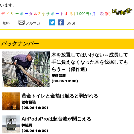
います。
デ
イ
リ
ー
ポ
ー
タ
ル
Z
を
サ
ポ
ー
ト
す
る
(
1,000円
/
月
税
別
)
無料
メルマガ
SNS!
バックナンバー
木を放置してはいけない～成長して
手に負えなくなった木を伐採しても
らう～（傑作選）
安藤昌教
(08.06 18:00)
黄金トイレと金箔は触ると剥がれる
読者投稿
(08.06 16:00)
AirPodsProは超音波が聞こえる
林雄司
(08.06 16:00)