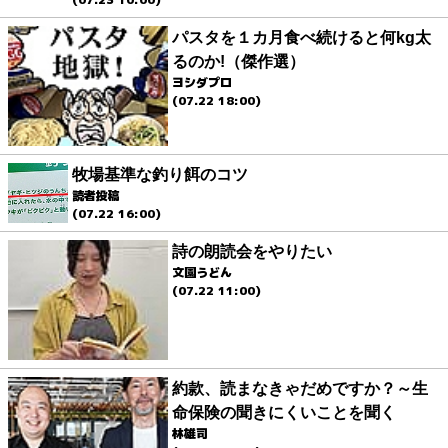
パスタを１カ月食べ続けると何kg太
るのか!（傑作選）
ヨシダプロ
(07.22 18:00)
牧場基準な釣り餌のコツ
読者投稿
(07.22 16:00)
詩の朗読会をやりたい
文園うどん
(07.22 11:00)
約款、読まなきゃだめですか？～生
命保険の聞きにくいことを聞く
林雄司