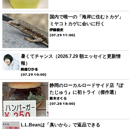
国内で唯一の「海岸に住むトカゲ」
ミヤコトカゲに会いに行く
伊藤健史
(07.29 11:00)
暑くてチャンス（2026.7.29 朝エッセイと更新情
報）
與座ひかる
(07.29 10:00)
静岡のローカルロードサイド店『ぽ
たじゅう』に初トライ（傑作選）
鈴木さくら
(07.28 18:00)
L.L.Beanは「臭いから」で返品できる