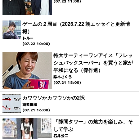
(07.22 11:00)
ゲームの２周目（2026.7.22 朝エッセイと更新情
報）
トルー
(07.22 10:00)
特大サーティーワンアイス『フレッ
シュパックスーパー』を買うと家が
平和になる（傑作選）
鈴木さくら
(07.21 18:00)
カワウソかカワウソかの2択
読者投稿
(07.21 16:00)
「隙間タワー」の魅力を楽しみ、そ
して学ぶ
石井公二