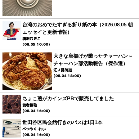
台湾のおめでたすぎる折り紙の本（2026.08.05 朝
エッセイと更新情報）
唐沢むぎこ
(08.05 10:00)
大きな唐揚げが乗ったチャーハン～
チャーハン部活動報告（傑作選）
江ノ島茂道
(08.04 18:00)
ちょこ煎がカインズPBで販売してました
読者投稿
(08.04 16:00)
世田谷区民会館行きのバスは1日1本
べつやく れい
(08.04 16:00)