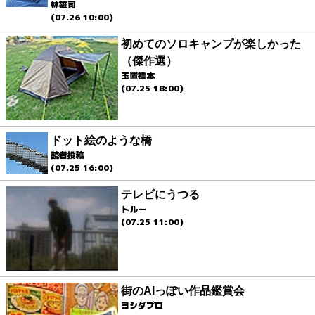
林雄司
(07.26 10:00)
初めてのソロキャンプが楽しかった
（傑作選）
玉置標本
(07.25 18:00)
ドット絵のような橋
読者投稿
(07.25 16:00)
テレビにうつる
トルー
(07.25 11:00)
街のAIっぽい作品鑑賞会
ヨシダプロ