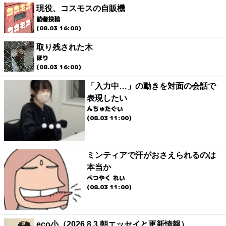
現役、コスモスの自販機
読者投稿
(08.03 16:00)
取り残された木
ほり
(08.03 16:00)
「入力中…」の動きを対面の会話で
表現したい
んちゅたぐい
(08.03 11:00)
ミンティアで汗がおさえられるのは
本当か
べつやく れい
(08.03 11:00)
eco小（2026.8.3 朝エッセイと更新情報）