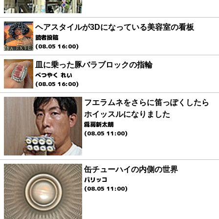
ヘアスタイルが3Dになっている美容室の看板
読者投稿
(08.05 16:00)
皿に乗った豚バラブロックの指輪
べつやく れい
(08.05 16:00)
フエラムネをさらに笛っぽくしたら
ホイッスルになりました
爲房新太朗
(08.05 11:00)
缶チューハイの内側の世界
パリッコ
(08.05 11:00)