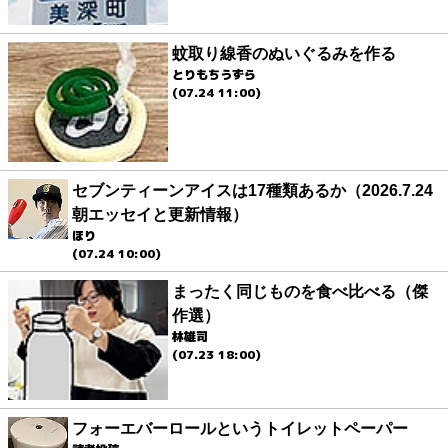
蚊取り線香のぬいぐるみを作る
とりもちうずら
(07.24 11:00)
セブンティーンアイスは17種類あるか（2026.7.24
朝エッセイと更新情報）
ほり
(07.24 10:00)
まったく同じものを食べ比べる（傑
作選）
林雄司
(07.23 18:00)
フォーエバーロールというトイレットペーパー