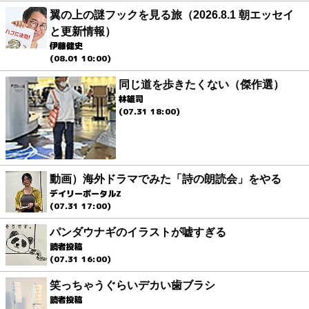
翼の上の謎フックを見る旅（2026.8.1 朝エッセイ
と更新情報）
伊藤健史
(08.01 10:00)
同じ道を歩きたくない（傑作選）
林雄司
(07.31 18:00)
動画）海外ドラマでみた「詩の朗読会」をやる
デイリーポータルZ
(07.31 17:00)
パンダウナギのイラストが嘘すぎる
読者投稿
(07.31 16:00)
笑っちゃうぐらいデカい歯ブラシ
読者投稿