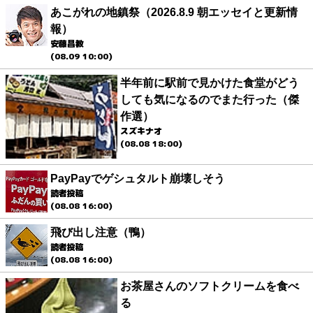
あこがれの地鎮祭（2026.8.9 朝エッセイと更新情
報）
安藤昌教
(08.09 10:00)
半年前に駅前で見かけた食堂がどう
しても気になるのでまた行った（傑
作選）
スズキナオ
(08.08 18:00)
PayPayでゲシュタルト崩壊しそう
読者投稿
(08.08 16:00)
飛び出し注意（鴨）
読者投稿
(08.08 16:00)
お茶屋さんのソフトクリームを食べ
る