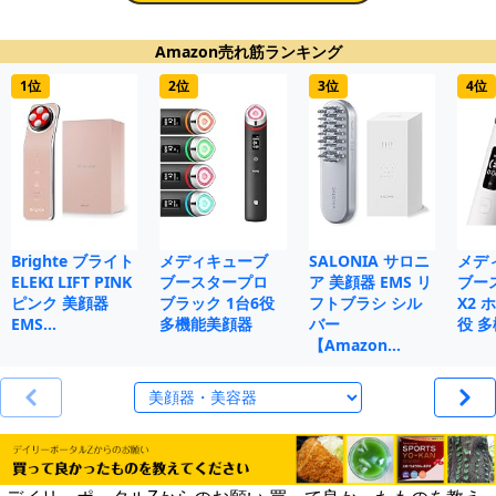
Amazon売れ筋ランキング
1位
2位
3位
4位
Brighte ブライト
メディキューブ
SALONIA サロニ
メデ
ELEKI LIFT PINK
ブースタープロ
ア 美顔器 EMS リ
ブー
ピンク 美顔器
ブラック 1台6役
フトブラシ シル
X2 
EMS…
多機能美顔器
バー
役 
【Amazon…