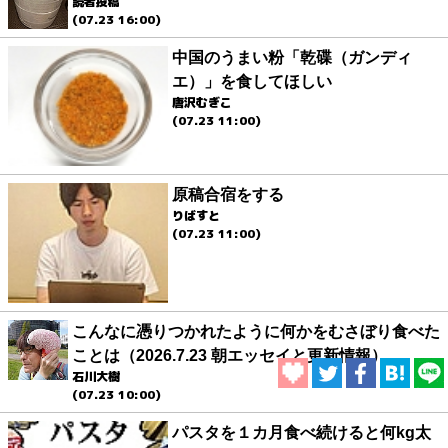
読者投稿
(07.23 16:00)
中国のうまい粉「乾碟（ガンディ
エ）」を食してほしい
唐沢むぎこ
(07.23 11:00)
原稿合宿をする
りばすと
(07.23 11:00)
こんなに憑りつかれたように何かをむさぼり食べた
ことは（2026.7.23 朝エッセイと更新情報）
石川大樹
(07.23 10:00)
パスタを１カ月食べ続けると何kg太