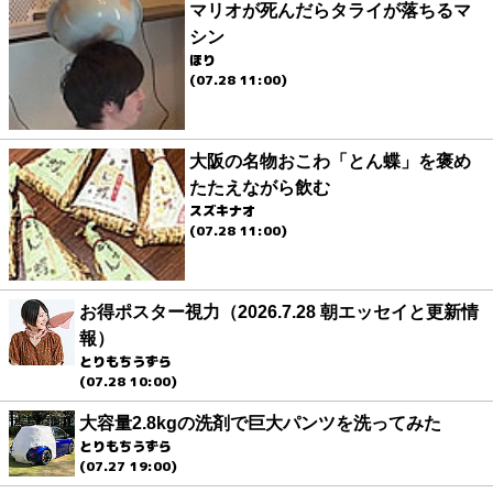
マリオが死んだらタライが落ちるマ
シン
ほり
(07.28 11:00)
大阪の名物おこわ「とん蝶」を褒め
たたえながら飲む
スズキナオ
(07.28 11:00)
お得ポスター視力（2026.7.28 朝エッセイと更新情
報）
とりもちうずら
(07.28 10:00)
大容量2.8kgの洗剤で巨大パンツを洗ってみた
とりもちうずら
(07.27 19:00)