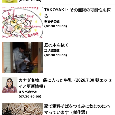
(07.30 16:00)
TAKOYAKI・その無限の可能性を探
る
みさ子の娘
(07.30 11:00)
庭の木を抜く
江ノ島茂道
(07.30 11:00)
カナダ名物、袋に入った牛乳（2026.7.30 朝エッセ
イと更新情報）
ほりべのぞみ
(07.30 10:00)
家で更科そばをつまみに飲むのにハ
マっています（傑作選）