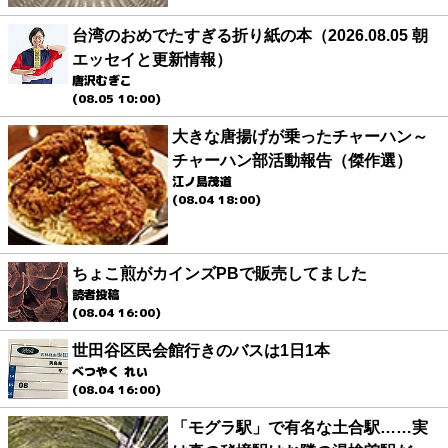
台湾のおめでたすぎる折り紙の本（2026.08.05 朝
エッセイと更新情報）
唐沢むぎこ
(08.05 10:00)
大きな唐揚げが乗ったチャーハン～
チャーハン部活動報告（傑作選）
江ノ島茂道
(08.04 18:00)
ちょこ煎がカインズPBで販売してました
読者投稿
(08.04 16:00)
世田谷区民会館行きのバスは1日1本
べつやく れい
(08.04 16:00)
「モグラ駅」で有名な土合駅……実