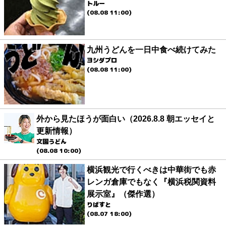
トルー
(08.08 11:00)
九州うどんを一日中食べ続けてみた
ヨシダプロ
(08.08 11:00)
外から見たほうが面白い（2026.8.8 朝エッセイと
更新情報）
文園うどん
(08.08 10:00)
横浜観光で行くべきは中華街でも赤
レンガ倉庫でもなく『横浜税関資料
展示室』（傑作選）
りばすと
(08.07 18:00)