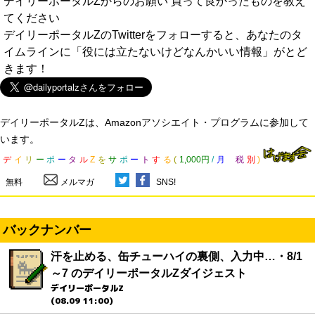
デイリーポータルZからのお願い 買って良かったものを教え
てください
デイリーポータルZのTwitterをフォローすると、あなたのタ
イムラインに「役には立たないけどなんかいい情報」がとど
きます！
デイリーポータルZは、Amazonアソシエイト・プログラムに参加して
います。
デ
イ
リ
ー
ポ
ー
タ
ル
Z
を
サ
ポ
ー
ト
す
る
(
1,000円
/
月
税
別
)
無料
メルマガ
SNS!
バックナンバー
汗を止める、缶チューハイの裏側、入力中…・8/1
～7 のデイリーポータルZダイジェスト
デイリーポータルZ
(08.09 11:00)