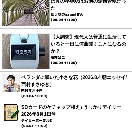
は真の秘境駅はお隣の湯檜曽駅だっ
た
ぼっちのazumiさん
(08.04 11:00)
【大調査】現代人は普通に生活して
いると一日に何曲聞くことになるの
か？
石井公二
(08.04 11:00)
ベランダに咲いた小さな花（2026.8.4 朝エッセイ/
西村まさゆき）
西村まさゆき
(08.04 10:00)
SDカードのケチャップ和え / うっかりデイリー
2026年8月1日号
デイリーポータルZ
(08.03 17:00)