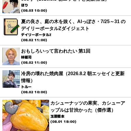
ほり
(08.03 10:00)
夏の良さ、庭の木を抜く、AIっぽさ・7/25～31 の
デイリーポータルZダイジェスト
デイリーポータルZ
(08.02 11:00)
おもしろいって言われたい 第1回
林雄司
(08.02 11:00)
冷房の壊れた焼肉屋（2026.8.2 朝エッセイと更新
情報）
トルー
(08.02 10:00)
カシューナッツの果実、カシューア
ップルは甘渋かった（傑作選）
玉置標本
(08.01 18:00)