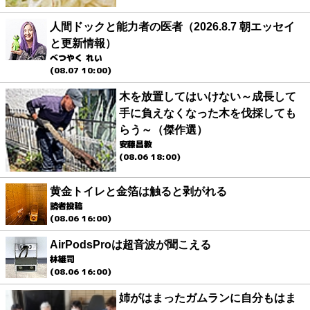
人間ドックと能力者の医者（2026.8.7 朝エッセイ
と更新情報）
べつやく れい
(08.07 10:00)
木を放置してはいけない～成長して
手に負えなくなった木を伐採しても
らう～（傑作選）
安藤昌教
(08.06 18:00)
黄金トイレと金箔は触ると剥がれる
読者投稿
(08.06 16:00)
AirPodsProは超音波が聞こえる
林雄司
(08.06 16:00)
姉がはまったガムランに自分もはま