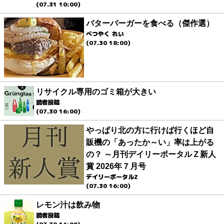
(07.31 10:00)
バターバーガーを食べる（傑作選）
べつやく れい
(07.30 18:00)
リサイクル専用のゴミ箱が大きい
読者投稿
(07.30 16:00)
やっぱり北の方に行けば行くほど自
販機の「あったか～い」率は上がる
の？ ～月刊デイリーポータルＺ新人
賞 2026年７月号
デイリーポータルZ
(07.30 16:00)
レモン汁は飲み物
読者投稿