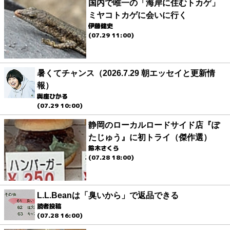
国内で唯一の「海岸に住むトカゲ」
ミヤコトカゲに会いに行く
伊藤健史
(07.29 11:00)
暑くてチャンス（2026.7.29 朝エッセイと更新情
報）
與座ひかる
(07.29 10:00)
静岡のローカルロードサイド店『ぽ
たじゅう』に初トライ（傑作選）
鈴木さくら
(07.28 18:00)
L.L.Beanは「臭いから」で返品できる
読者投稿
(07.28 16:00)