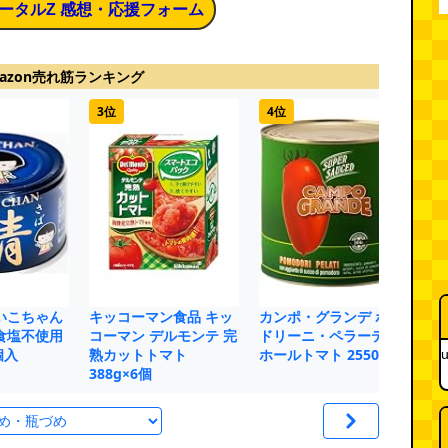
ータルZ 感想・応援フォーム
azon売れ筋ランキング
3位
4位
5
いこちゃん
キッコーマン食品 キッ
カンポ・グランデ ポモ
ド
食塩不使用
コーマン デルモンテ 完
ドリーニ・ペラーティ
ァ
個入
熟カットトマト
ホールトマト 2550g
シ
u
388g×6個
ク