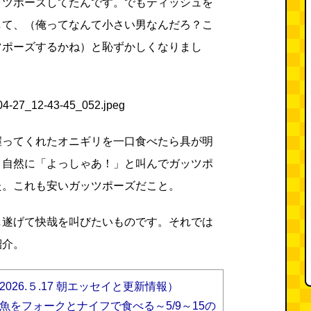
ッツポーズしてたんです。でもティッシュを
して、（俺ってなんて小さい男なんだろ？こ
ツポーズするかね）と恥ずかしくなりまし
握ってくれたオニギリを一口食べたら具が明
、自然に「よっしゃあ！」と叫んでガッツポ
た。これも安いガッツポーズだこと。
し遂げて快哉を叫びたいものです。それでは
紹介。
026.５.17 朝エッセイと更新情報）
魚をフォークとナイフで食べる～5/9～15の