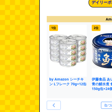
デイリーポ
Am
1位
2位
by Amazon シーチキ
伊藤食品 あ
ン Lフレーク 70g×12缶
青の鯖水煮 
150g缶×24