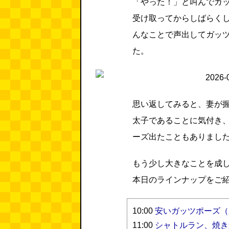
「やった！」と叫んでガ
受け取ってからしばらく
んなことで声出してガッ
た。
思い返してみると、妻が
太子であることに気付き
ーズ出たこともありまし
もう少し大きなことを成
本日のラインナップをご
10:00
安いガッツポーズ（2
11:00
シャトルラン、焼き