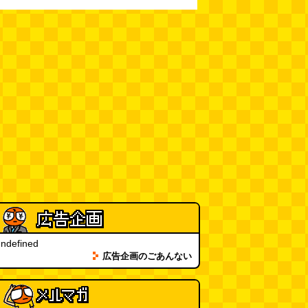
位
6位
7位
ーバーフィールドフ
いなば食品
キョクヨー さば水煮
ーイースト カラ クラ
【Amazon.co.jp 限
詰 160G ×24個
ック ココナッツミル
定】ライトツナスーパ
ndefined
 ブリック …
ーノンオイル 60g…
広告企画のごあんない