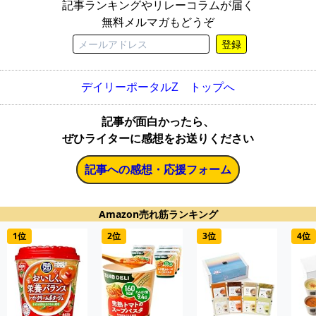
記事ランキングやリレーコラムが届く
無料メルマガもどうぞ
登録
デイリーポータルZ トップへ
記事が面白かったら、
ぜひライターに感想をお送りください
記事への感想・応援フォーム
Amazon売れ筋ランキング
1位
2位
3位
4位