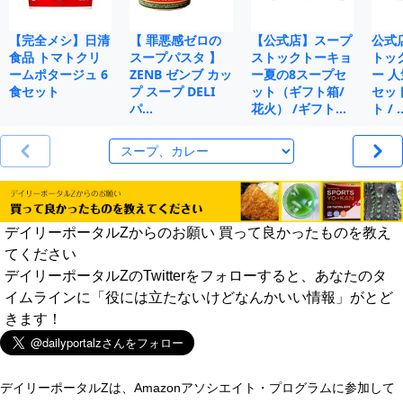
【完全メシ】日清
【 罪悪感ゼロの
【公式店】スープ
公式
食品 トマトクリ
スープパスタ 】
ストックトーキョ
トッ
ームポタージュ 6
ZENB ゼンブ カッ
ー夏の8スープセ
ー 人
食セット
プ スープ DELI
ット（ギフト箱/
セット
パ…
花火） /ギフト…
ト / 
デイリーポータルZからのお願い 買って良かったものを教え
てください
デイリーポータルZのTwitterをフォローすると、あなたのタ
イムラインに「役には立たないけどなんかいい情報」がとど
きます！
デイリーポータルZは、Amazonアソシエイト・プログラムに参加して