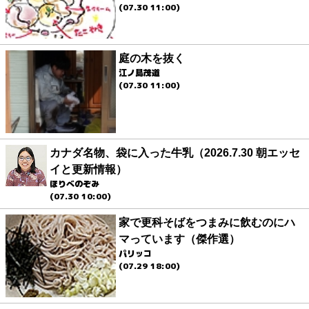
(07.30 11:00)
庭の木を抜く
江ノ島茂道
(07.30 11:00)
カナダ名物、袋に入った牛乳（2026.7.30 朝エッセ
イと更新情報）
ほりべのぞみ
(07.30 10:00)
家で更科そばをつまみに飲むのにハ
マっています（傑作選）
パリッコ
(07.29 18:00)