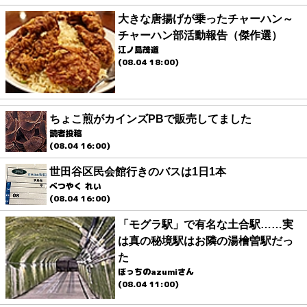
大きな唐揚げが乗ったチャーハン～
チャーハン部活動報告（傑作選）
江ノ島茂道
(08.04 18:00)
ちょこ煎がカインズPBで販売してました
読者投稿
(08.04 16:00)
世田谷区民会館行きのバスは1日1本
べつやく れい
(08.04 16:00)
「モグラ駅」で有名な土合駅……実
は真の秘境駅はお隣の湯檜曽駅だっ
た
ぼっちのazumiさん
(08.04 11:00)