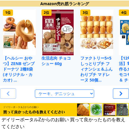
Amazon売れ筋ランキング
1位
2位
3位
4位
【ヘルシー おや
生活志向 チョコ
ファクトリー5×5
【1
つ】ZENB ゼンブ
シュー 60g
しっとりプチ フ
活】
ドーナツ 2種8袋
ィナンシェ＆ふん
作る
(オリジナル・カ
わりプチ マドレ
モコ
カオ) …
ーヌ 50個…
＆ チ
デイリーポータルZからのお願い 買って良かったものを教え
てください