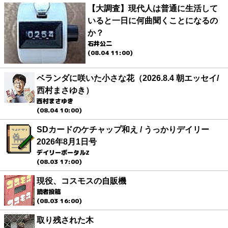
【大調査】現代人は普通に生活して
いると一日に何曲聞くことになるの
か？
石井公二
(08.04 11:00)
ベランダに咲いた小さな花（2026.8.4 朝エッセイ/
西村まさゆき）
西村まさゆき
(08.04 10:00)
SDカードのケチャップ和え / うっかりデイリー
2026年8月1日号
デイリーポータルZ
(08.03 17:00)
現役、コスモスの自販機
読者投稿
(08.03 16:00)
取り残された木