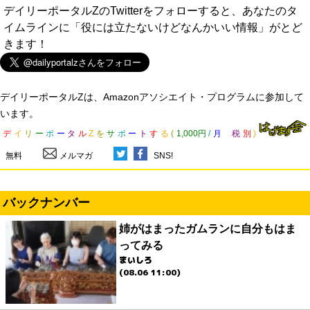
デイリーポータルZのTwitterをフォローすると、あなたのタ
イムラインに「役には立たないけどなんかいい情報」がとど
きます！
デイリーポータルZは、Amazonアソシエイト・プログラムに参加して
います。
デ
イ
リ
ー
ポ
ー
タ
ル
Z
を
サ
ポ
ー
ト
す
る
(
1,000円
/
月
税
別
)
無料
メルマガ
SNS!
バックナンバー
姉がはまったガムランに自分もはま
ってみる
まいしろ
(08.06 11:00)