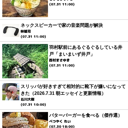
(07.31 11:00)
ネックスピーカーで家の音楽問題が解決
林雄司
(07.31 11:00)
羽村駅前にあるぐるぐるしている井
戸「まいまいず井戸」
西村まさゆき
(07.31 11:00)
スリッパが好きすぎて相対的に靴下が嫌いになって
きた（2026.7.31 朝エッセイと更新情報）
石川大樹
(07.31 10:00)
バターバーガーを食べる（傑作選）
べつやく れい
(07.30 18:00)