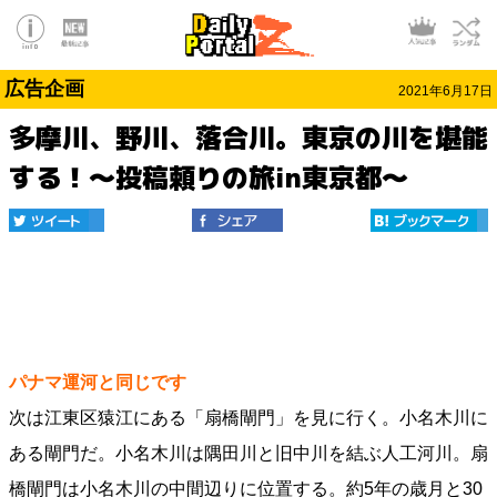
広告企画
2021年6月17日
多摩川、野川、落合川。東京の川を堪能
する！～投稿頼りの旅in東京都～
パナマ運河と同じです
次は江東区猿江にある「扇橋閘門」を見に行く。小名木川に
ある閘門だ。小名木川は隅田川と旧中川を結ぶ人工河川。扇
橋閘門は小名木川の中間辺りに位置する。約5年の歳月と30