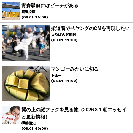
青森駅前にはビーチがある
読者投稿
(08.01 16:00)
柔道着でペヤングのCMを再現したい
つりばんど岡村
(08.01 11:00)
マンゴーみたいに切る
トルー
(08.01 11:00)
翼の上の謎フックを見る旅（2026.8.1 朝エッセイ
と更新情報）
伊藤健史
(08.01 10:00)