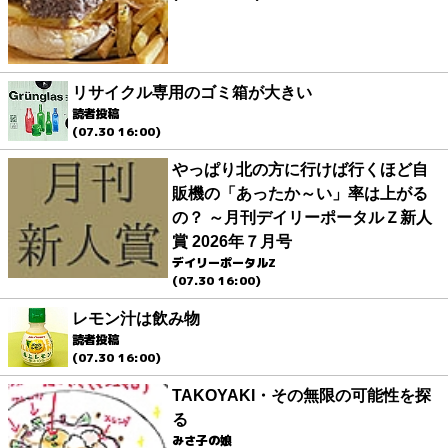
リサイクル専用のゴミ箱が大きい
読者投稿
(07.30 16:00)
やっぱり北の方に行けば行くほど自
販機の「あったか～い」率は上がる
の？ ～月刊デイリーポータルＺ新人
賞 2026年７月号
デイリーポータルZ
(07.30 16:00)
レモン汁は飲み物
読者投稿
(07.30 16:00)
TAKOYAKI・その無限の可能性を探
る
みさ子の娘