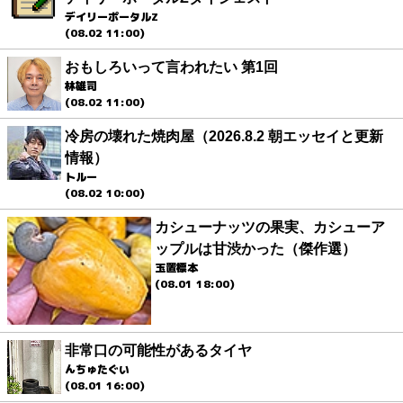
デイリーポータルZ
(08.02 11:00)
おもしろいって言われたい 第1回
林雄司
(08.02 11:00)
冷房の壊れた焼肉屋（2026.8.2 朝エッセイと更新
情報）
トルー
(08.02 10:00)
カシューナッツの果実、カシューア
ップルは甘渋かった（傑作選）
玉置標本
(08.01 18:00)
非常口の可能性があるタイヤ
んちゅたぐい
(08.01 16:00)