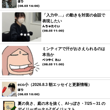
ほり
(08.03 16:00)
「入力中…」の動きを対面の会話で
表現したい
んちゅたぐい
(08.03 11:00)
ミンティアで汗がおさえられるのは
本当か
べつやく れい
(08.03 11:00)
eco小（2026.8.3 朝エッセイと更新情報）
ほり
(08.03 10:00)
夏の良さ、庭の木を抜く、AIっぽさ・7/25～31 の
デイリーポータルZダイジェスト