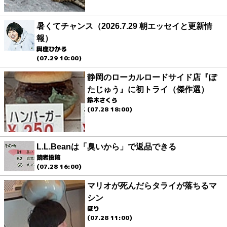
暑くてチャンス（2026.7.29 朝エッセイと更新情
報）
與座ひかる
(07.29 10:00)
静岡のローカルロードサイド店『ぽ
たじゅう』に初トライ（傑作選）
鈴木さくら
(07.28 18:00)
L.L.Beanは「臭いから」で返品できる
読者投稿
(07.28 16:00)
マリオが死んだらタライが落ちるマ
シン
ほり
(07.28 11:00)