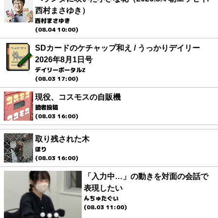
西村まさゆき）
西村まさゆき
(08.04 10:00)
SDカードのケチャップ和え / うっかりデイリー
2026年8月1日号
デイリーポータルZ
(08.03 17:00)
現役、コスモスの自販機
読者投稿
(08.03 16:00)
取り残された木
ほり
(08.03 16:00)
「入力中…」の動きを対面の会話で
表現したい
んちゅたぐい
(08.03 11:00)