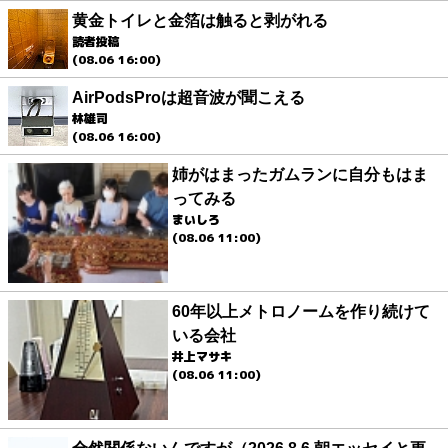
黄金トイレと金箔は触ると剥がれる
読者投稿
(08.06 16:00)
AirPodsProは超音波が聞こえる
林雄司
(08.06 16:00)
姉がはまったガムランに自分もはま
ってみる
まいしろ
(08.06 11:00)
60年以上メトロノームを作り続けて
いる会社
井上マサキ
(08.06 11:00)