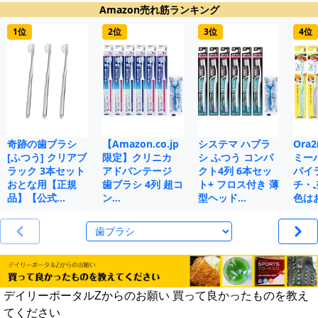
Amazon売れ筋ランキング
1位
2位
3位
4位
奇跡の歯ブラシ
【Amazon.co.jp
システマ ハブラ
Ora
[ふつう] クリアブ
限定】クリニカ
シ ふつう コンパ
ミー
ラック 3本セット
アドバンテージ
クト4列 6本セッ
パイ
おとな用【正規
歯ブラシ 4列 超コ
ト+ フロス付き 薄
チ・
品】【公式…
ン…
型ヘッド…
色は
デイリーポータルZからのお願い 買って良かったものを教え
てください