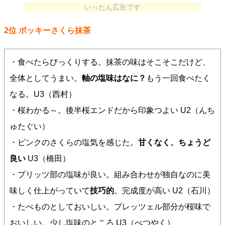
いったん広告です
2位 ポッキーさくら抹茶
・食べたらびっくりする。抹茶の味はそこそこだけど、
全体としてうまい。
軸の塩味はなに？
もう一回食べたく
なる。U3（西村）
・桜わかる～。後半桜エンドだから印象つよい U2（んち
ゅたぐい）
・ピンクのさくらの塩気を感じた。
甘くなく、ちょうど
良い
U3（橋田）
・プリッツ部の塩味が良い。組み合わせが独自なのに美
味しく仕上がっていて
技巧的
。完成度が高い U2（石川）
・たべものとしておいしい。プレッツェル部分が桜味で
おいしい。少し塩味のところ U3（べつやく）