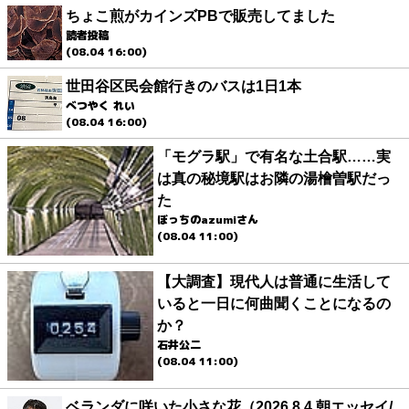
ちょこ煎がカインズPBで販売してました
読者投稿
(08.04 16:00)
世田谷区民会館行きのバスは1日1本
べつやく れい
(08.04 16:00)
「モグラ駅」で有名な土合駅……実
は真の秘境駅はお隣の湯檜曽駅だっ
た
ぼっちのazumiさん
(08.04 11:00)
【大調査】現代人は普通に生活して
いると一日に何曲聞くことになるの
か？
石井公二
(08.04 11:00)
ベランダに咲いた小さな花（2026.8.4 朝エッセイ/