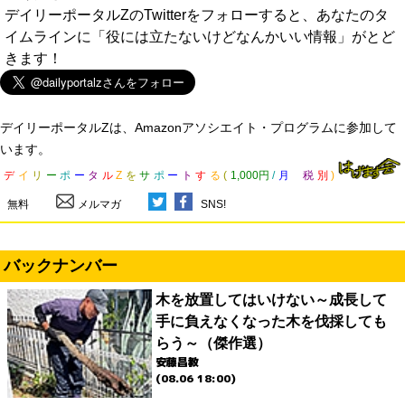
デイリーポータルZのTwitterをフォローすると、あなたのタ
イムラインに「役には立たないけどなんかいい情報」がとど
きます！
デイリーポータルZは、Amazonアソシエイト・プログラムに参加して
います。
デ
イ
リ
ー
ポ
ー
タ
ル
Z
を
サ
ポ
ー
ト
す
る
(
1,000円
/
月
税
別
)
無料
メルマガ
SNS!
バックナンバー
木を放置してはいけない～成長して
手に負えなくなった木を伐採しても
らう～（傑作選）
安藤昌教
(08.06 18:00)