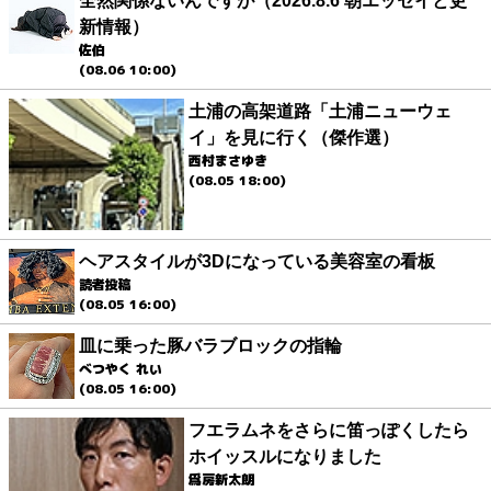
全然関係ないんですが（2026.8.6 朝エッセイと更
新情報）
佐伯
(08.06 10:00)
土浦の高架道路「土浦ニューウェ
イ」を見に行く（傑作選）
西村まさゆき
(08.05 18:00)
ヘアスタイルが3Dになっている美容室の看板
読者投稿
(08.05 16:00)
皿に乗った豚バラブロックの指輪
べつやく れい
(08.05 16:00)
フエラムネをさらに笛っぽくしたら
ホイッスルになりました
爲房新太朗