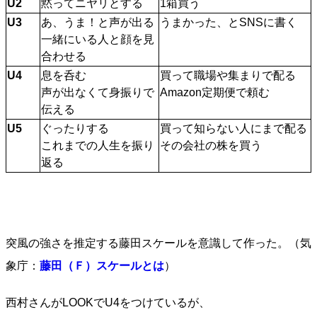
U2
黙ってニヤリとする
1箱買う
U3
あ、うま！と声が出る
うまかった、とSNSに書く
一緒にいる人と顔を見
合わせる
U4
息を呑む
買って職場や集まりで配る
声が出なくて身振りで
Amazon定期便で頼む
伝える
U5
ぐったりする
買って知らない人にまで配る
これまでの人生を振り
その会社の株を買う
返る
突風の強さを推定する藤田スケールを意識して作った。（気
象庁：
藤田（Ｆ）スケールとは
）
西村さんがLOOKでU4をつけているが、