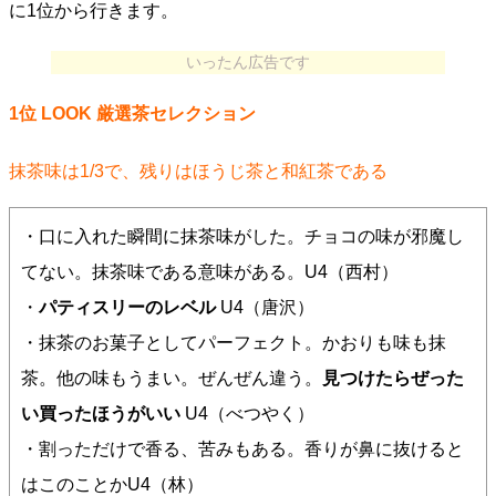
に1位から行きます。
いったん広告です
1位 LOOK 厳選茶セレクション
抹茶味は1/3で、残りはほうじ茶と和紅茶である
・口に入れた瞬間に抹茶味がした。チョコの味が邪魔し
てない。抹茶味である意味がある。U4（西村）
・
パティスリーのレベル
U4（唐沢）
・抹茶のお菓子としてパーフェクト。かおりも味も抹
茶。他の味もうまい。ぜんぜん違う。
見つけたらぜった
い買ったほうがいい
U4（べつやく）
・割っただけで香る、苦みもある。香りが鼻に抜けると
はこのことかU4（林）